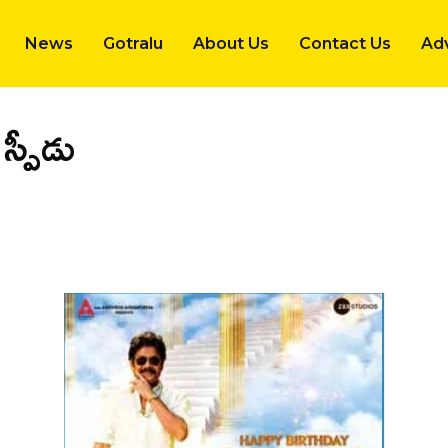
News
Gotralu
About Us
Contact Us
Adv
 స్పీడు