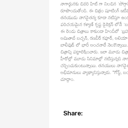
నాగార్జున‌కు చివ‌రి హిట్ గా నిల‌చిన `సోగ్గాడ
రూపొందుతోంది. ఈ చిత్రం షూటింగ్ ఇటీ
త‌న‌యుడు నాగ‌చైత‌న్య కూడా న‌టిస్తూ ఉండ‌డ
ప‌రిచ‌య‌మైన క‌ళ్యాణ్ కృష్ణ డైరెక్ష‌న్ లోనే `
ఈ రెండు చిత్రాలు కాకుండా హిందీలో `బ్ర‌హ్మ
అమితాబ్ బ‌చ్చ‌న్, ర‌ణ‌బీర్ క‌పూర్, అలియా
బాలీవుడ్ లో భారీ అంచనాలే నెల‌కొన్నాయి. 
చిత్రాన్ని ప‌ట్టాలెక్కించారు. ఇలా మూడు చి
హీరోల్లో మూడు సినిమాల్లో న‌టిస్తున్న‌ది నాగ
చ‌ర్చించుకుంటున్నాయి. త‌న‌యులు నాగ‌చైత
అభిమానులు వ్యాఖ్యానిస్తున్నారు. “గోస్ట్, బంగా
చూద్దాం.
Share: