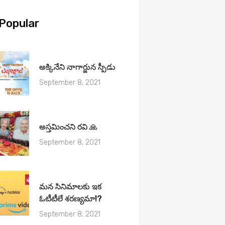
Popular
అక్కినేని నాగార్జున స్పీడు
September 8, 2021
అస్తమించని రవి 🙏
September 8, 2021
మ‌న సినిమాల‌కు ఇక
ఓటీటీలే శ‌ర‌ణ్య‌మా!?
September 8, 2021