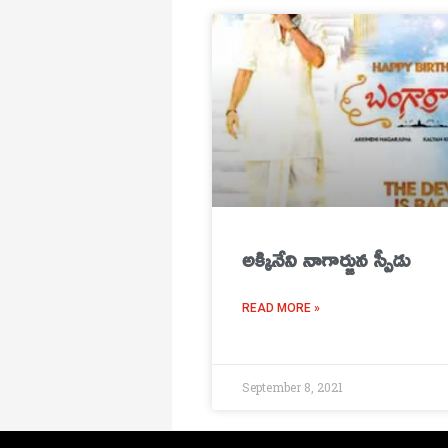
అక్కినేని నాగార్జున స్పీడు
READ MORE »
September 8, 2021