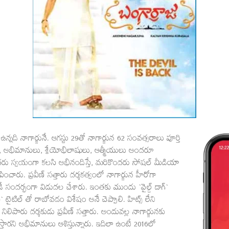
ా ఉన్న‌ది నాగార్జునే. ఆగ‌స్టు 29తో నాగార్జున 62 సంవ‌త్స‌రాలు పూర్తి
ులు, అభిమానులు, శ్రేయోభిలాషులు, ఆత్మీయులు అంద‌రూ
ద‌రు స్వ‌యంగా క‌ల‌సి అభినందిస్తే, మ‌రికొంద‌రు సోష‌ల్ మీడియా
ంచారు. ప్ర‌వీణ్ స‌త్తారు ద‌ర్శ‌క‌త్వంలో నాగార్జున హీరోగా
‌ర్త్ డే సంద‌ర్భంగా విడుద‌ల చేశారు. ఇంత‌కు ముందు `వైల్డ్ డాగ్`
ట్` టైటిల్ తో రాబోవ‌డం విశేషం అనే చెప్పాలి. హిట్స్ లేని
 నిలిపారు ద‌ర్శ‌కుడు ప్ర‌వీణ్ స‌త్తారు. అందువ‌ల్ల నాగార్జున‌కు
స్తార‌ని అభిమానులు ఆశిస్తున్నారు. ఇదిలా ఉంటే 2016లో