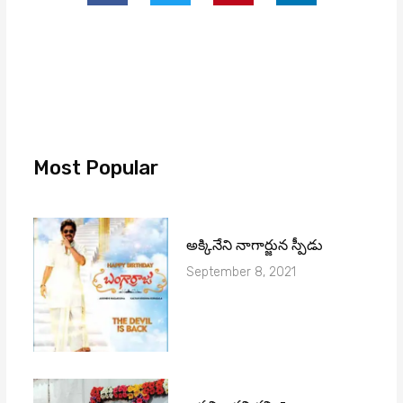
Most Popular
అక్కినేని నాగార్జున స్పీడు
September 8, 2021