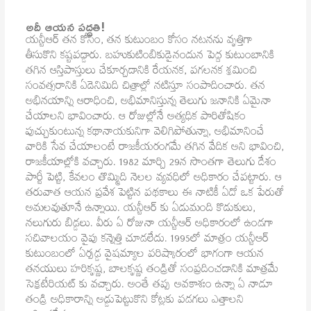
అదీ ఆయన పద్ధతి!
యన్టీఆర్ తన కోసం, తన కుటుంబం కోసం నటనను వృత్తిగా
తీసుకొని కష్టపడ్డారు. బహుకుటింబికుడైనందున పెద్ద కుటుంబానికి
తగిన ఆస్తిపాస్తులు చేకూర్చడానికి రేయనక, పగలనక శ్రమించి
సంవత్సరానికి ఏడెనిమిది చిత్రాల్లో నటిస్తూ సంపాదించారు. తన
అభినయాన్ని ఆరాధించి, అభిమానిస్తున్న తెలుగు జనానికి ఏమైనా
చేయాలని భావించారు. ఆ రోజుల్లోనే అత్యధిక పారితోషికం
పుచ్చుకుంటున్న కథానాయకునిగా వెలిగిపోతున్నా, అభిమానించే
వారికి సేవ చేయాలంటే రాజకీయరంగమే తగిన వేదిక అని భావించి,
రాజకీయాల్లోకి వచ్చారు. 1982 మార్చి 29న సొంతగా తెలుగు దేశం
పార్టీ పెట్టి, కేవలం తొమ్మిది నెలల వ్యవధిలో అధికారం చేపట్టారు. ఆ
తరువాత ఆయన ప్రవేశ పెట్టిన పథకాలు ఈ నాటికీ ఏదో ఒక పేరుతో
అమలవుతూనే ఉన్నాయి. యన్టీఆర్ కు ఏడుమంది కొడుకులు,
నలుగురు బిడ్డలు. వీరు ఏ రోజునా యన్టీఆర్ అధికారంలో ఉండగా
సచివాలయం వైపు కన్నెత్తి చూడలేదు. 1995లో మాత్రం యన్టీఆర్
కుటుంబంలో ఏర్పడ్డ వైషమ్యాల పరిష్కారంలో భాగంగా ఆయన
తనయులు హరికృష్ణ, బాలకృష్ణ తండ్రితో సంప్రదించడానికి మాత్రమే
సెక్రటేరియట్ కు వచ్చారు. అంతే తప్ప అవకాశఃం ఉన్నా ఏ నాడూ
తండ్రి అధికారాన్ని అడ్డుపెట్టుకొని కోట్లకు పడగలు ఎత్తాలని