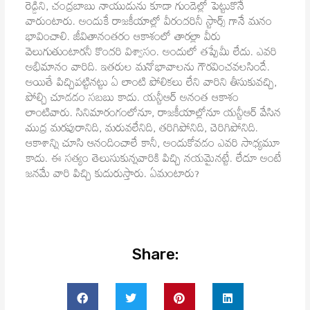
రెడ్డిని, చంద్రబాబు నాయుడును కూడా గుండెల్లో పెట్టుకొనే
వారుంటారు. అందుకే రాజకీయాల్లో వీరందరినీ స్టార్స్ గానే మనం
భావించాలి. జీవితానంతరం ఆకాశంలో తారల్లా వీరు
వెలుగుతుంటారనీ కొందరి విశ్వాసం. అందులో తప్పేమీ లేదు. ఎవరి
అభిమానం వారిది. ఇతరుల మనోభావాలను గౌరవించవలసిందే.
అయితే పిచ్చిపట్టినట్టు ఏ లాంటి పోలికలు లేని వారిని తీసుకువచ్చి,
పోల్చి చూడడం సబబు కాదు. యన్టీఆర్ అనంత ఆకాశం
లాంటివారు. సినిమారంగంలోనూ, రాజకీయాల్లోనూ యన్టీఆర్ వేసిన
ముద్ర మరపురానిది, మరువలేనిది, తరిగిపోనిది, చెరిగిపోనిది.
ఆకాశాన్ని చూసి ఆనందించాలే కానీ, అందుకోవడం ఎవరి సాధ్యమూ
కాదు. ఈ సత్యం తెలుసుకున్నవారికి పిచ్చి నయమైనట్టే. లేదూ అంటే
జనమే వారి పిచ్చి కుదురుస్తారు. ఏమంటారు?
Share: