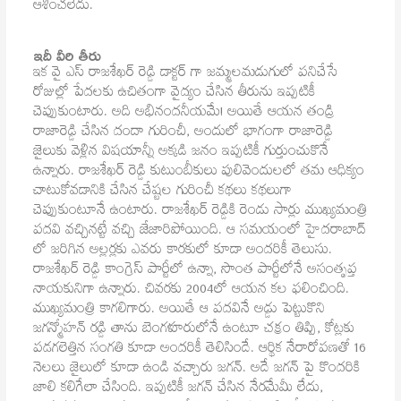
ఆశించలేదు.
ఇదీ వీరి తీరు
ఇక వై ఎస్ రాజశేఖర్ రెడ్డి డాక్టర్ గా జమ్మలమడుగులో పనిచేసే
రోజుల్లో పేదలకు ఉచితంగా వైద్యం చేసిన తీరును ఇప్పటికీ
చెప్పుకుంటారు. అది అభినందనీయమే! అయితే ఆయన తండ్రి
రాజారెడ్డి చేసిన దందా గురించీ, అందులో భాగంగా రాజారెడ్డి
జైలుకు వెళ్లిన విషయాన్నీ అక్కడి జనం ఇప్పటికీ గుర్తుంచుకొనే
ఉన్నారు. రాజశేఖర్ రెడ్డి కుటుంబీకులు పులివెందులలో తమ ఆధిక్యం
చాటుకోవడానికి చేసిన చేష్టల గురించీ కథలు కథలుగా
చెప్పుకుంటూనే ఉంటారు. రాజశేఖర్ రెడ్డికి రెండు సార్లు ముఖ్యమంత్రి
పదవి వచ్చినట్టే వచ్చి జేజారిపోయింది. ఆ సమయంలో హైదరాబాద్
లో జరిగిన అల్లర్లకు ఎవరు కారకులో కూడా అందరికీ తెలుసు.
రాజశేఖర్ రెడ్డి కాంగ్రెస్ పార్టీలో ఉన్నా, సొంత పార్టీలోనే అసంతృప్త
నాయకునిగా ఉన్నారు. చివరకు 2004లో ఆయన కల ఫలించింది.
ముఖ్యమంత్రి కాగలిగారు. అయితే ఆ పదవినే అడ్డు పెట్టుకొని
జగన్మోహన్ రడ్డి తాను బెంగళూరులోనే ఉంటూ చక్రం తిప్పి, కోట్లకు
పడగలెత్తిన సంగతి కూడా అందరికీ తెలిసిందే. ఆర్థిక నేరారోపణతో 16
నెలలు జైలులో కూడా ఉండి వచ్చారు జగన్. అదే జగన్ పై కొందరికి
జాలి కలిగేలా చేసింది. ఇప్పటికీ జగన్ చేసిన నేరమేమీ లేదు,