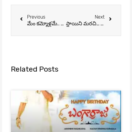
Prev
Next
Previous
Next
మేం కమ్మోళ్లమే.. అయితే ఏంటి?
స్థాయిని మరచి… అసభ్య పదజాలం
Related Posts