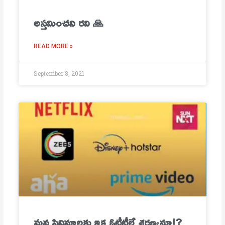
అస్తమించని రవి 🙏
READ MORE »
September 8, 2021
మ‌న సినిమాల‌కు ఇక ఓటీటీలే శ‌ర‌ణ్య‌మా!?