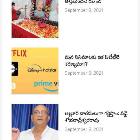
అస్తమించని రవి 🙏
September 8, 2021
మ‌న సినిమాల‌కు ఇక ఓటీటీలే
శ‌ర‌ణ్య‌మా!?
September 8, 2021
అల్లూరి వారసులుగా గర్జిస్తాం: వడ్డే
శోభనాద్రీశ్వరరావు
September 8, 2021