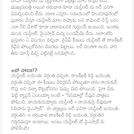
నాడూ యన్టీఆర్ ను వ్యక్తిగతంగా పల్లెత్తు మాట అన్నది లేదు.
ముఖ్యమంత్రి అయిన తరువాత కూడా యన్టీఆర్ ను అదే పనిగా
విమర్శించింది లేదు. 2009 ఎన్నికల సమయంలో హిందూపురంలో
ప్రచారం చేస్తూ యన్టీఆర్ మాట తప్పారు అని కామెంట్ చేస్తే జనం
ఎలా గేలి చేశారో కూడా చాలామందికి గుర్తుండే ఉంటుంది. ఇంతకు
మించి యన్టీఆర్, వైఎస్సార్ మధ్య బంధమేమీ లేదు. అలాంటిది
ప్రస్తుతం ఏ విషయం వచ్చినా, వైసీపీ శ్రేణులు యన్టీఆర్ తో రాజశేఖర్
రెడ్డిని పోల్చుకోవడం మొదలు పెట్టాయి. అదే వింతగా ఉంది. వారి
తీరు చూస్తే పిచ్చి పట్టినట్టే అనిపిస్తోంది.
అదో పోలిక!?
యన్టీఆర్ జయంతి, వర్ధంతి వచ్చినా, రాజశేఖర్ రెడ్డి జయంతి,
వర్ధంతి వచ్చినా ఈ శ్రేణులు వీరిద్దరినీ పోల్చుతూ తమ నాయకుడే
గొప్ప అని డబ్బా కొట్టుకోవడం పెచ్చు మీరి పోయింది. పైగా వీరు
పెట్టే క్యాప్షన్ ఏంటయ్యా అంటే – “సినిమాల్లో దేవుని పాత్రలు
పోషించి, నాయకుడయ్యారు యన్టీఆర్ – నాయకుడై దేవుడుగా
నిలిచాడు వైఎస్సార్”. ఈ వ్యాఖ్యలు అదే పనిగా యన్టీఆర్ జయంతి,
వర్ధంతిన, ఆ తరువాత రాజశేఖర్ రెడ్డి జయంతి, వర్ధంతిన
దర్శనమిస్తూ ఉంటాయి. అసలు యన్టీఆర్ తో వైఎస్సార్ కు
పోలికేంటి?