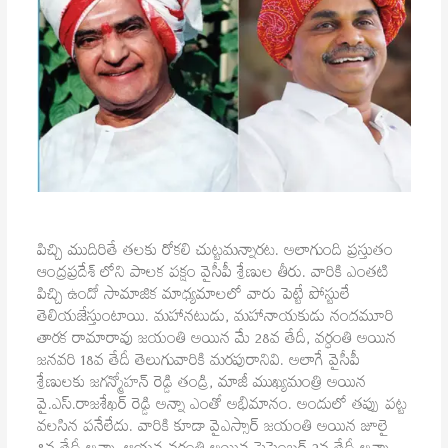
పిచ్చి ముదిరితే తలకు రోకలి చుట్టమన్నారట. అలాగుంది ప్రస్తుతం
ఆంద్రప్రదేశ్ లోని పాలక పక్షం వైసీపీ శ్రేణుల తీరు. వారికి ఎంతటి
పిచ్చి ఉందో సామాజిక మాధ్యమాలలో వారు పెట్టే పోస్టులే
తెలియజేస్తుంటాయి. మహానటుడు, మహానాయకుడు నందమూరి
తారక రామారావు జయంతి అయిన మే 28వ తేదీ, వర్ధంతి అయిన
జనవరి 18వ తేదీ తెలుగువారికి మరపురానివి. అలాగే వైసీపీ
శ్రేణులకు జగన్మోహన్ రెడ్డి తండ్రి, మాజీ ముఖ్యమంత్రి అయిన
వై.ఎస్.రాజశేఖర్ రెడ్డి అన్నా ఎంతో అభిమానం. అందులో తప్పు పట్ట
వలసిన పనేలేదు. వారికి కూడా వైఎస్సార్ జయంతి అయిన జూలై