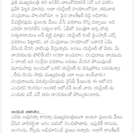
ప్రతి ముఖ్యమంత్రి తన ఉనికిని చాటుకోవడానికి ఏదో ఒక పథకం
ప్రవేశ పెట్టక మానరు. అలా యన్టీఆర్ హయాంలోనూ, తరువాత
చంద్రబాబు పాలనలోనూ, ఆ పైన రాజశేఖర్ రెడ్డి అధికారం
చేపట్టినపుడు ప్రజలకు మేలు చేసే పథకాలు కొన్ని వచ్చాయి. అది
ఎవరూ కాదనలేని సత్యం! కానీ, ఏపీలో మంత్రిగా ఉన్న బొత్స
సత్యనారాయణ అనే వ్యక్తి మాత్రం యన్టీఆర్ కంటే వైఎస్సార్ ఎన్నో
పథకాలు పెట్టారని, ఇక చంద్రబాబు హయాంలో జనానికి ఏమీ
చేసింది లేదని చాటింపు వేస్తున్నారు. అసలు యన్టీఆర్ తో మీకు, మీ
నాయకులకు పోలికేంటి? అదలా ఉంచుదాం. చంద్రబాబు నాయుడు
ఏ లాంటి జన సంక్షేమ పథకాలు అమలు చేయక పోయివుంటే
మూడుసార్లు (అందులో ఒకటి యన్టీఆర్ కు వెన్నుపోటు అనుకున్నా)
, లేదు రెండు సార్లు ముఖ్యమంత్రి ఎలా అయి ఉండేవారు?
చంద్రబాబును విమర్శించేటపుడు వైసీపీ శ్రేణులకు ఈ ఆలోచన
ఎందుకని కలగదు? అంతటి ఆలోచనే ఉంటే వారు యన్టీఆర్ ను
ఎందుకు పదే పదే తమ నాయకులతో పోల్చుకుంటారు.
ఆయన ఆకాశం…
ఎవరు అవునన్నా కాదన్నా ముఖ్యమంత్రులుగా ఉంటూ ప్రజలకు మేలు
చేసిన వారెవరైనా జనం మదిలో నిలచిపోతారు. ఇప్పటికీ కాసును,
జలగంను, కోట్లను అభిమానించే ప్రజలు ఉన్నారు. అలాగే రాజశేఖర్