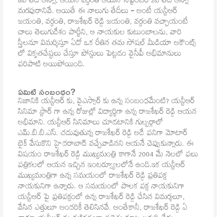
8వ తేదీ అన్నా, ఆయన వర్ధంతి అయిన సెప్టెంబర్ 2వ తేదీ అన్నా
మరపురానివే. అయితే ఈ నాలుగు తేదీలు – అంటే యన్టీఆర్
జయంతి, వర్ధంతి, రాజశేఖర్ రెడ్డి జయంతి, వర్ధంతి వచ్చాయంటే
చాలు తెలుగుదేశం పార్టీని, ఆ నాయకుల కుటుంబాలను, వారి
స్త్రీలనూ విమర్శిస్తూ ఏదో ఒక రీతిన తమ సోషల్ మీడియా అకౌంట్స్
లో వికృతచేష్టలు చేస్తూ పోస్టులు పెట్టడం వైసీపీ అభిమానులు
పరిపాటి అయిపోయింది.
ఏమిటి సంబంధం?
నిజానికి యన్టీఆర్ కు, వైఎస్సార్ కు ఉన్న సంబంధమేంటి? యన్టీఆర్
సినిమా స్టార్ గా ఉన్న రోజుల్లో విద్యార్థిగా ఉన్న రాజశేఖర్ రెడ్డి ఆయన
అభిమాని. యన్టీఆర్ సినిమాలు చూడటానికి గుల్బర్గాలో
ఎమ్.బి.బి.ఎస్. చదువుతున్న రాజశేఖర్ రెడ్డి అదే పనిగా మోటార్
బైక్ వేసుకొని హైదరాబాద్ వచ్చేవాడినని ఆయనే చెప్పుకున్నారు. ఈ
విషయం రాజశేఖర్ రెడ్డి ముఖ్యమంత్రి కాగానే 2004 మే నెలలో పలు
పత్రికలలో ఆయన ఇచ్చిన ఇంటర్వ్యూలలోనే ఉంది.ఇక యన్టీఆర్
ముఖ్యమంత్రిగా ఉన్న సమయంలో రాజశేఖర్ రెడ్డి ప్రతిపక్ష
నాయకునిగా ఉన్నారు. ఆ సమయంలో పాలక పక్ష నాయకునిగా
యన్టీఆర్ పై ప్రతిపక్షంలో ఉన్న రాజశేఖర్ రెడ్డి చేసిన విమర్శలూ,
వేసిన ఎత్తులూ అందరికీ తెలిసినవే. అంతేకానీ, రాజశేఖర్ రెడ్డి ఏ