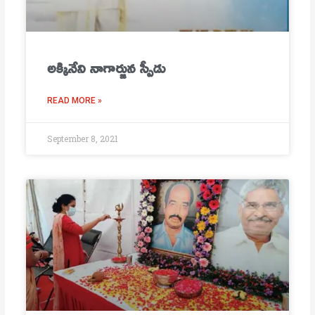
అక్కినేని నాగార్జున స్పీడు
READ MORE »
September 8, 2021