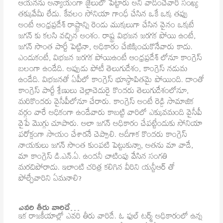
ఆయనను అన్యాయంగా జైలులో పెట్టారు అని వాదించేవారి సంఖ్య
తక్కువేమీ లేదు. కేవలం సోనియా గాంధీ చేసిన ఒకే ఒక్క తప్పు
అంటే ఆంధ్రప్రదేశ్ రాష్ట్రాన్ని రెండు ముక్కలుగా చేసిన వైనం ఒక్కటే
జగన్ కు కలసి వచ్చిన అంశం. రాష్ట్ర విభజన జరగక పోయి ఉంటే,
జగన్ సొంత పార్టీ పెట్టినా, అధికారం చేజిక్కించుకొనేవారు కాదు.
ఎందుకంటే, విభజన జరగక పోయిఉంటే ఆంధ్రప్రదేశ్ లోనూ కాంగ్రెస్
బలంగా ఉండేది. అప్పుడు పోటీ తెలుగుదేశం, కాంగ్రెస్ నడుమ
ఉండేది. విభజనతో ఏపీలో కాంగ్రెస్ భూస్థాపితమై పోయింది. దాంతో
కాంగ్రెస్ పార్టీ శ్రేణులు చెల్లాచెదురై కొందరు తెలుగుదేశంలోనూ,
మరికొందరు వైసీపీలోనూ చేరారు. కాంగ్రెస్ అంటే రెడ్డి సామాజిక
వర్గం వారే అధికంగా ఉండేవారు కాబట్టి వారిలో ఎక్కువమంది వైసీపీ
వైపే మొగ్గు చూపారు. అలా జగన్ అధికారం చేపట్టేందుకు సోనియా
పరోక్షంగా సాయం చేశారనే చెప్పాలి. అదీగాక కొందరు కాంగ్రెస్
నాయకులు జగన్ సొంత కుంపటి పెట్టుకున్నా, అతను మా వాడే,
మా కాంగ్రెస్ డి.ఎన్.ఏ. ఉందనీ చాటింపు వేసిన సంగతి
మరచిపోరాదు. ఇలాంటి చరిత్ర కలిగిన వీరిని యన్టీఆర్ తో
పోల్చేవారిని ఏమనాలి?
ఎవరి తీరు వారిదే…
ఇక రాజకీయాల్లో ఎవరి తీరు వారిదే. ఓ ఫుల్ టర్మ్ అధికారంలో ఉన్న