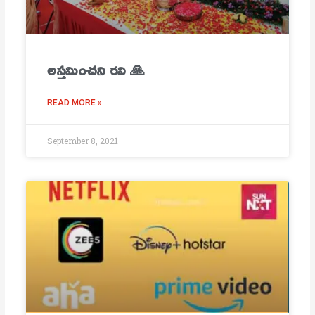
అస్తమించని రవి 🙏
READ MORE »
September 8, 2021