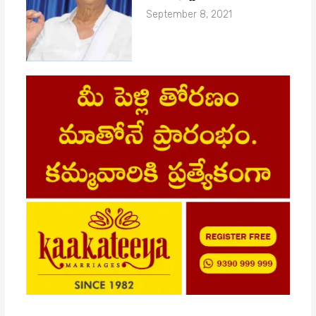
September 8, 2021