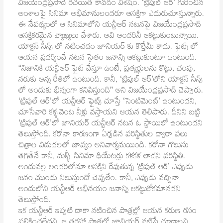
విజయేంద్రప్రసాదే రచయిత కావడం విశేషం. ‘ట్రిపుల్ ఆర్’ గురించిన
అంశాలపై సినిమా అభిమానులందరూ ఆసక్తిగా ఎదురుచూస్తున్నారు.
ఈ నేపథ్యంలో ఆ సినిమాలోని యన్టీఆర్ నటనపై విజయేంద్రప్రసాద్
ఆసక్తికరమైన వ్యాఖ్యలు చేశారు. అవి అందరినీ ఆకట్టుకుంటున్నాయి.
యాక్షన్ సీన్స్ లో నటించడం జూనియర్ కు కొత్తేమీ కాదు. ఫైట్స్ లో
ఆయన ప్రదర్శించే నటన సైతం జనాన్ని ఆకట్టుకుంటూ ఉంటుంది.
“నిజానికి యన్టీఆర్ ఫైట్ చేస్తూ ఉంటే, ప్రత్యర్థులను కొట్టు, చంపు,
నరుకు అన్న రీతిలో ఉంటుంది. కానీ, ‘ట్రిపుల్ ఆర్’లోని యాక్షన్ సీన్స్
లో అందుకు భిన్నంగా కనిపిస్తుంది” అని విజయేంద్రప్రసాద్ చెప్పారు.
‘ట్రిపుల్ ఆర్’లో యన్టీఆర్ ఫైట్స్ చూస్తే ‘సెంటిమెంట్’ ఉంటుందని,
చూసేవారి కళ్ళవెంట నీళ్లు వస్తాయని ఆయన తెలిపారు. దీనిని బట్టి
‘ట్రిపుల్ ఆర్’లో జూనియర్ యన్టీఆర్ నటన ఓ స్థాయిలో ఉంటుందని
తెలుస్తోంది. కరోనా కారణంగా ఏర్పడిన పరిస్థితుల ద్వారా పలు
చిత్రాల విడుదలలో జాప్యం అనివార్యమయింది. కరోనా గొలుసు
తెగితేనే కానీ, మళ్ళీ సినిమా థియేటర్లు కళకళ లాడని పరిస్థితి.
అందువల్ల అందరిలోనూ ఆసక్తిని రేపుతున్న ‘ట్రిపుల్ ఆర్’ ఎప్పుడు
జనం ముందు నిలుస్తుందో చెప్పలేం. కానీ, ఎప్పుడు వచ్చినా
అందులోని యన్టీఆర్ అభినయం జనాన్ని ఆకట్టుకోకమానదని
తెలుస్తోంది.
ఇక యన్టీఆర్ ఇప్పటి దాకా నటించిన పాత్రల్లో ఆయన కరుణ రసం