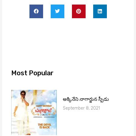
Most Popular
అక్కినేని నాగార్జున స్పీడు
September 8, 2021