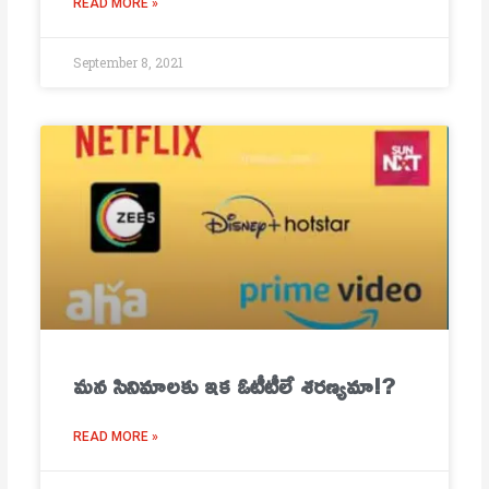
READ MORE »
September 8, 2021
మ‌న సినిమాల‌కు ఇక ఓటీటీలే శ‌ర‌ణ్య‌మా!?
READ MORE »