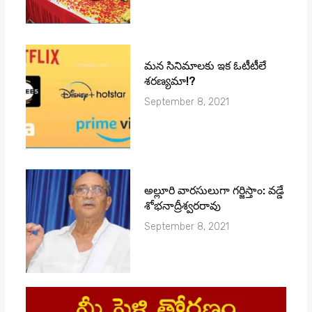
మ‌న సినిమాల‌కు ఇక ఓటీటీలే
శ‌ర‌ణ్య‌మా!?
September 8, 2021
అల్లూరి వారసులుగా గర్జిస్తాం: వడ్డే
శోభనాద్రీశ్వరరావు
September 8, 2021