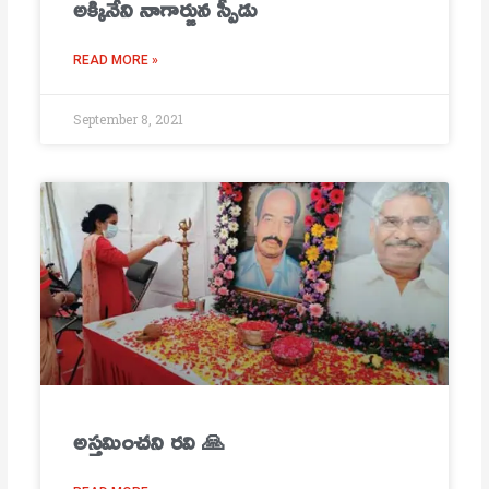
అక్కినేని నాగార్జున స్పీడు
READ MORE »
September 8, 2021
అస్తమించని రవి 🙏