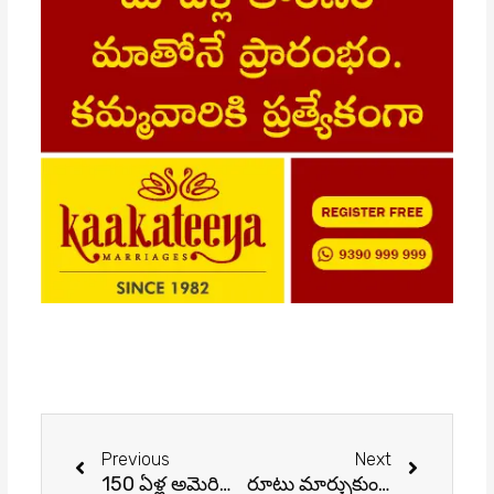
Prev
Next
Previous
Next
150 ఏళ్ల అమెరికా ఏఎంఏ చరిత్రలో రికార్డు సృష్టించిన డాక్టర్ బాబీ ముక్కామల
రూటు మార్చుకుంటున్న రాజకీయాలు!