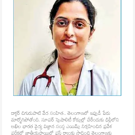
డాక్టర్ చిగురుపాటి వేద సంహిత.. తెలంగాణలో ఇప్పుడీ పేరు
మార్మోగిపోతోంది. సూపర్ స్పెషాలిటీ కోర్సుల్లో చేరేందుకు ఢిల్లీలోని
అఖిల భారత వైద్య విజ్ఞాన సంస్థ ఎయిమ్స్ నిర్వహించిన ప్రవేశ
పరీక్షలో జాతీయస్థాయిలో ఫస్ట్ ర్యాంకు సాధించి తెలంగాణకు