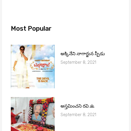
Most Popular
అక్కినేని నాగార్జున స్పీడు
September 8, 2021
అస్తమించని రవి 🙏
September 8, 2021