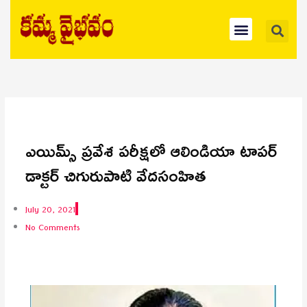
Skip
Se
Menu
to
content
ఎయిమ్స్ ప్రవేశ పరీక్షలో ఆలిండియా టాపర్‌
డాక్టర్ చిగురుపాటి వేదసంహిత
July 20, 2021
No Comments