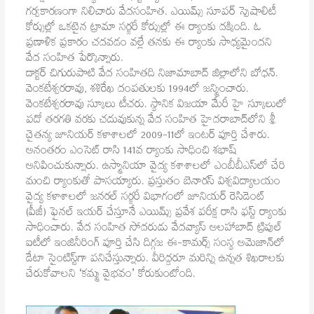
గర్వకారణంగా నిలిచారు వేదసంహిత. ఎయిమ్స్ సూపర్ స్పెషాలిటీ
కోర్సుల్లో ఒకటైన ట్రామా సర్జరీ కోర్సుల్లో ఈ ర్యాంకు దక్కింది. ఓ
ప్రణాళిక ప్రకారం చదవడం వల్లే తనకు ఈ ర్యాంకు సాధ్యమైందని
వేద సంహిత పేర్కొన్నారు.
డాక్టర్ చిగురుపాటి వేద సంహితది నిజామాబాద్ జిల్లాలోని బోధన్‌‌.
వెంకటేశ్వరరావు, శశిరేఖ దంపతులకు 1994లో జన్మించారు.
వెంకటేశ్వరరావు స్కూలు టీచరు. స్థానిక విజయా మేరీ హై స్కూలులో
పదో తరగతి వరకు చదువుకున్న వేద సంహిత హైదరాబాద్‌లోని శ్రీ
చైతన్య జూనియర్ కళాశాలలో 2009-11లో ఇంటర్ పూర్తి చేశారు.
అనంతరం ఎంసెట్ రాసి 141వ ర్యాంకు సాధించి శభాష్
అనిపించుకున్నారు. ఉస్మానియా వైద్య కశాశాలలో ఎంబీబీఎస్‌లో చేరి
మంచి ర్యాంకుతో పాసయ్యారు. ప్రస్తుతం బెనారస్ విశ్వవిద్యాలయం
వైద్య కళాశాలలో జనరల్ సర్జరీ విభాగంలో జూనియర్ రెసిడెంట్
(పీజీ) ఫైనల్ ఇయర్ చేస్తూనే ఎయిమ్స్ ప్రవేశ పరీక్ష రాసి ఫస్ట్ ర్యాంకు
సాధించారు. వేద సంహిత సోదరుడు వేదవ్యాస్ అలహాబాద్ ట్రిపుల్
ఐటీలో ఇంజినీరింగ్ పూర్తి చేసి దిగ్గజ ఈ-కామర్స్ సంస్థ అమెజాన్‌లో
డేటా సైంటిస్ట్‌గా పనిచేస్తున్నారు. వీరిద్దరూ మరిన్ని ఉన్నత శిఖరాలకు
చేరుకోవాలని ‘కమ్మ వైభవం’ కోరుకుంటోంది.