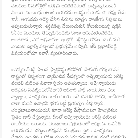
మందుల కొనుగోళ్లలో జరిగిన అవకతవకలతో అచ్చెన్నాయుడుకి
నిజంగా సంబంధం ఉంటే ఆయనను అరెస్టు చేయడంలో తప్పు లేదు
కానీ, ఆయనను అరెస్ట్ చేసిన తీరును మాత్రం రాజకీయ నిపుణులు
తప్పుబడుతున్నారు. శస్త్రచికిత్స చేయించుకుని కోలుకుంటున్న వ్యక్తిని,
కనీసం మందులు తెచ్చుకునేందుకు కూడా అనుమతించలేదు.
అంతేకాదు, ఏదో ఉగ్రవాదుల ఇంట్లోకి వెళ్లినట్టు గోడలు దూకి మరీ
ఎందుకు వెళ్లాల్సి వచ్చిందో ప్రభుత్వమే చెప్పాలి. జేసీ ప్రభాకర్‌రెడ్డి
విషయంలోనూ ఇలాగే వ్యవహరించారు.
జగన్మోహన్‌రెడ్డి పాలన ఫ్యాక్షనిస్టు తరహాలో సాగుతోందన్న భావన
రాష్ట్రంలో విస్తృతంగా వ్యాపించిన నేపథ్యంలో అచ్చెన్నాయుడు అరెస్ట్‌
వంటివి మరింత వివాదాస్పదం అవుతున్నాయి. అచ్చెన్నాయుడు
అరెస్టును సమర్థించుకోవడానికి అధికార పార్టీ నాయకులు పలు
వ్యాఖ్యలు, హెచ్చరికలు జారీ చేశారు. ఇదే చివరిది కాదని, జాబితాలో
చాలా మంది ఉన్నారని భయపెట్టే ప్రయత్నం చేస్తున్నారు.
చంద్రబాబునాయుడుని కూడా అరెస్ట్‌ చేస్తామంటూ హెచ్చరికలు
సైతం జారీ చేస్తున్నారు. దీంతో అచ్చెన్నాయుడు అరెస్ట్‌ మరింత
రాజకీయం అయింది. చంద్రబాబు ప్రభుత్వంలో అన్నింటా అవినీతి
జరిగినందున చర్యలు తప్పవని మంత్రులు సైతం హెచ్చరికలు