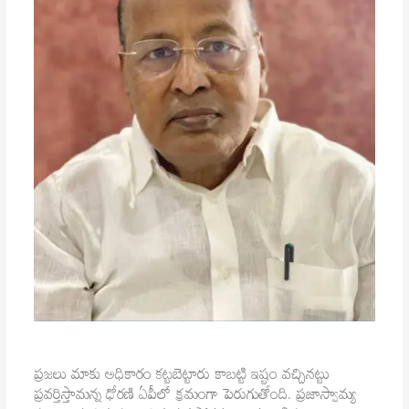
ప్రజలు మాకు అధికారం కట్టబెట్టారు కాబట్టి ఇష్టం వచ్చినట్టు
ప్రవర్తిస్తామన్న ధోరణి ఏపీలో క్రమంగా పెరుగుతోంది. ప్రజాస్వామ్య