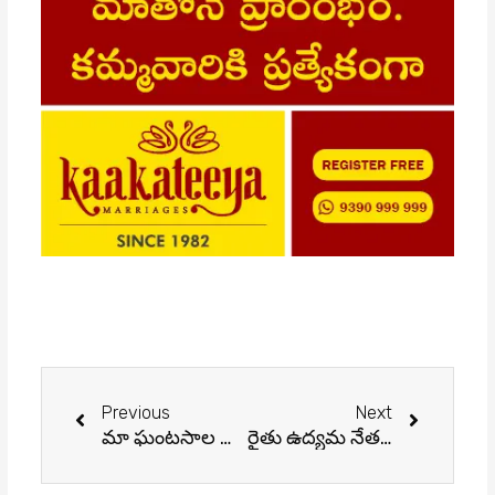
Prev
Next
Previous
Next
మా ఘంటసాల చారిత్రక ప్రసిద్ధి: గొట్టిపాటి బ్రహ్మయ్య
రైతు ఉద్యమ నేత వాసిరెడ్డి నారాయణరావు కన్నుమూత