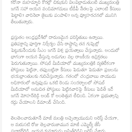
కరోనా మహమ్మారి కోరల్లో చిక్కుకుని విలవిల్లాడుతుంటే ముఖ్యమంత్రి
జగన్ సహా ఆయన వందిమాగదులు టీడీపీ నేతలపై ఎలాంటి కేసులు
పెట్టాలి? వారినెలా జైలుకు పంపాలి? అన్న వ్యూహరచనలో మునిగి
తేలుతున్నారు.
ప్రస్తుతం ఆంధ్రప్రదేశ్‌లో దారుణమైన పరిస్థితులు ఉన్నాయి.
ప్రతిపక్షాన్ని పూర్తిగా నిర్వీర్యం చేసి రాష్ట్రాన్ని తన గుప్పెట్లో
పెట్టుకునేందుకు సీఎం జగన్ విశ్వ ప్రయత్నాలు చేస్తున్నారు. అందులో
భాగంగా ఆయన వేస్తున్న అడుగుల వల్ల రాజకీయ ఉద్రిక్తతలు
పెరుగుతున్నాయి. సోషల్‌ మీడియాలో ముఖ్యమంత్రికి వ్యతిరేకంగా
పోస్టులు పెట్టినా, తప్పుబట్టినా కేసులు పెడుతూ పెడుతూ ప్రజలను
భయభ్రాంతులకు గురిచేస్తున్నారు. గతంలో చంద్రబాబు నాయుడు
అధికారంలో ఉన్నప్పుడు ఒకటి రెండు సందర్భాలలో సోషల్
మీడియాలో అనుచిత పోస్టులు పెట్టినవారిపై కేసులు పెడితే ఇదే
జగన్ మోహన్‌రెడ్డి అండ్ కో అంతెత్తున లేచింది. ఏకంగా ప్రభుత్వాన్ని
రద్దు చేయాలని డిమాండ్ చేసింది.
తెలతెలవారుతూనే మాజీ మంత్రి అచ్చెన్నాయుడుని అరెస్ట్‌ చేయగా,
ఆ మరుసటి రోజు తెల్లవారుజామున మాజీ ఎమ్మెల్యే జేసీ
ప్రభాకర్‌రెడ్డి, ఆయన కుమారుడు అస్మిత్‌రెడ్డిని అరె‌స్ట్‌ చేశారు.