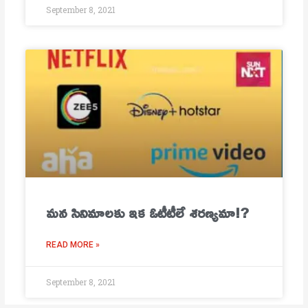
September 8, 2021
మ‌న సినిమాల‌కు ఇక ఓటీటీలే శ‌ర‌ణ్య‌మా!?
READ MORE »
September 8, 2021