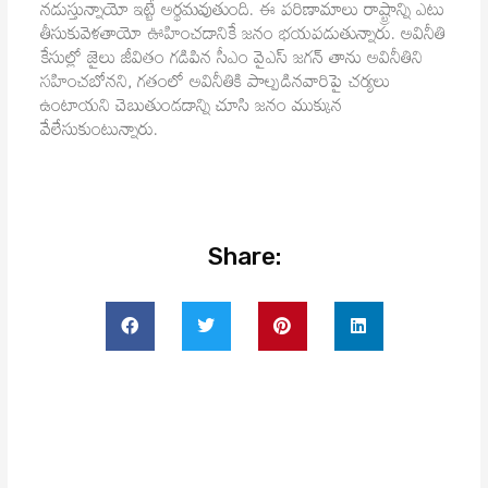
నడుస్తున్నాయో ఇట్టే అర్థమవుతుంది. ఈ పరిణామాలు రాష్ట్రాన్ని ఎటు
తీసుకువెళతాయో ఊహించడానికే జనం భయపడుతున్నారు. అవినీతి
కేసుల్లో జైలు జీవితం గడిపిన సీఎం వైఎస్ జగన్ తాను అవినీతిని
సహించబోనని, గతంలో అవినీతికి పాల్పడినవారిపై చర్యలు
ఉంటాయని చెబుతుండడాన్ని చూసి జనం ముక్కున
వేలేసుకుంటున్నారు.
Share: