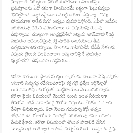
సూత్రాలకు విరుద్ధంగా నిరంకుశ పోకడలు అవలంబిస్తూ
ప్రతిపక్షాలను ఏదో రకంగా హింసిండమే లక్ష్యంగా పెట్టుకున్నట్టు
కనిపిస్తోంది. న్యాయస్థానాలు మొట్టికాయలు వేస్తున్నా.. ‘నవ్వి
పోదురుగాక నాకేటి సిగ్గు’ అన్నట్టు వ్యవహరిస్తోంది. ఏపీలో ఇటీవల
జరుగుతున్న వరుస పరిణామాలు ఈ విషయాన్ని రుజువు
చేస్తున్నాయి. ముఖ్యంగా ఆంధ్రప్రదేశ్‌లో ఇప్పుడు జగన్‌మోహన్‌రెడ్డి
ప్రభుత్వం అవలంబిస్తున్న కక్ష పూరిత రాజకీయాలు తీవ్ర
చర్చనీయాంశమయ్యాయి. పాలనను గాలికొదిలేసి టీడీపీ నేతలను
ఎప్పుడు జైలుకు పంపించాలా? అన్న దానిపైనే ప్రభుత్వం
వ్యూహరచన చేస్తుండడం గర్హనీయం.
కరోనా కారణంగా స్థానిక సంస్థల ఎన్నికలను వాయిదా వేస్తే ఎన్నికల
అధికారి నిమ్మగడ్డ రమేశ్‌కుమార్‌పై కక్ష గట్టి ప్రత్యేక ఆర్డినెన్స్‌తో
ఆయనను తప్పించి కోర్టుతో మొట్టికాయలు వేయించుకున్నారు.
కరోనా వైరస్ విషయంలో మొదటి నుంచి అంత సీరియస్‌గా
తీసుకోని జగన్ మోహన్‌రెడ్డి ‘కరోనా వస్తుంది.. పోతుంది..’ అని
తేలిగ్గా తీసుకున్నారు. తీరా నెలలు గడుస్తున్న కొద్దీ తత్త్వం
బోధపడింది. రోజురోజుకు వందల్లో పెరుగుతున్న కేసులు చూసి
చేతులెత్తేశారు. కరోనా విషయంలో తొలుత హడావిడి చేసిన
ముఖ్యమంత్రి ఆ తర్వాత ఆ ఊసే మర్చిపోయారు. రాష్ట్రం ఓ వైపు