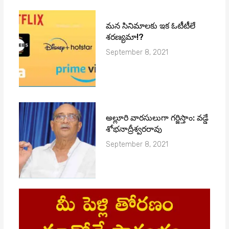
మ‌న సినిమాల‌కు ఇక ఓటీటీలే
శ‌ర‌ణ్య‌మా!?
September 8, 2021
అల్లూరి వారసులుగా గర్జిస్తాం: వడ్డే
శోభనాద్రీశ్వరరావు
September 8, 2021