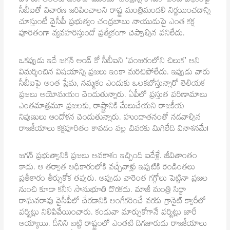
చేశారు. అంతకు ఒకరోజు ముందు ‘చంద్రన్న కానుక’ వంటి పథకంపై
సీబీఐతో విచారణ జరిపించాలని రాష్ట్ర మంత్రిమండలి నిర్ణయించడాన్ని
చూస్తుంటే వైసీపీ ప్రభుత్వం చంద్రబాబు నాయుడుపై ఎంత కక్ష
పూరితంగా వ్యవహరిస్తుందో ప్రత్యేకంగా చెప్పాల్సిన పనిలేదు.
ఒకప్పుడు ఇదే జగన్‌ అండ్‌ కో సీబీఐని ‘పంజరంలోని చిలుక’ అని
విమర్శించిన విషయాన్ని ప్రజలు ఇంకా మరిచిపోలేదు. ఇప్పుడు వారు
సీబీఐపై అంత ప్రేమ, నమ్మకం ఎందుకు ఒలకబోస్తున్నారో తెలియక
ప్రజలు అయోమయం చెందుతున్నారు. ఏపీలో ప్రస్తుత పరిణామాలు
ఎంతమాత్రమూ ప్రజలకు, రాష్ట్రానికి మేలుచేయని రాజకీయ
నిపుణులు ఆందోళన చెందుతున్నారు. హుందాతనంతో నడవాల్సిన
రాజకీయాలు కక్షపూరితం కావడం వల్ల చివరకు మిగిలేది వినాశనమే!
జగన్ ప్రభుత్వానికి ప్రజలు అవకాశం ఇచ్చింది ఐదేళ్లే. జీవితాంతం
కాదు. ఆ తర్వాత అధికారంలోకి వచ్చేవాళ్లు ఇప్పటికి రెండింతలు
ప్రతీకారం తీర్చుకోక తప్పరు. అప్పుడు వారెంత గగ్గోలు పెట్టినా ప్రజల
నుంచి కూడా కనీస సానుభూతి దొరకదు. మాజీ మంత్రి సిద్ధా
రాఘవరావు వైసీపీలో చేరడానికి అంగీకరించే వరకు గ్రానైట్‌ క్వారీలో
పర్మిట్లు నిలిపివేయించారు. కండువా మార్చుకోగానే పర్మిట్లు జారీ
అయ్యాయి. దీనిని బట్టి రాష్ట్రంలో ఎంతటి దిగజారుడు రాజకీయాలు