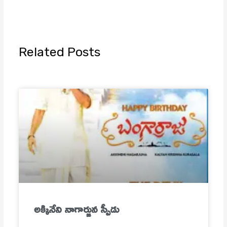
Related Posts
అక్కినేని నాగార్జున స్పీడు