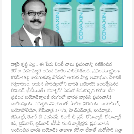
డాక్టర్ కృష్ణ ఎల్ల.. ఈ పేరు వింటే చాలు ప్రపంచాన్ని వణికించిన
కరోనా మహమ్మారి ఆమడ దూరం పారిపోతుంది. ప్రపంచవ్యాప్తంగా
కొవిడ్-19పై జరుగుతున్న పోరులో ఆయన పాత్ర అమోఘం. దేశానికి
గర్వకారణం. ఆయన సారథ్యంలోని భారత్ బయోటెక్ ఇంటర్నేషనల్
లిమిటెడ్ (బీబీఐఎల్) ‘కొవాగ్జిన్’ పేరుతో తీసుకొచ్చిన కరోనా టీకా
ప్రపంచ బయోటెక్నాలజీ రంగంలో భారత ఖ్యాతిని ప్రపంచానికి
చాటిచెప్పింది. సమర్థత విషయంలో మేటిగా నిలిచింది. బయోహిబ్,
బయోపోలియో, కోమ్‌వ్యాక్ 3/4/5, హెచ్ఎన్‌వ్యాక్, ఇండిర్యాబ్,
జెన్‌వ్యాక్, రెవాక్-బి ఎంసీఎఫ్, రెవాక్-బి ప్లస్, రోటావ్యాక్, రోటావ్యాక్
5డి, టైప్‌బార్, టైప్‌బార్ టీసీవీ వంటి వ్యాక్సిన్లను ప్రపంచానికి
అందించిన భారత్ బయోటెక్ తాజాగా కరోనా టీకాతో మరోసారి సత్తా