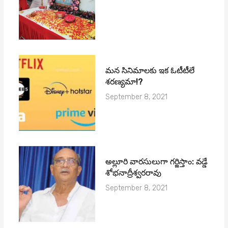
మ‌న సినిమాల‌కు ఇక ఓటీటీలే
శ‌ర‌ణ్య‌మా!?
September 8, 2021
అల్లూరి వారసులుగా గర్జిస్తాం: వడ్డే
శోభనాద్రీశ్వరరావు
September 8, 2021