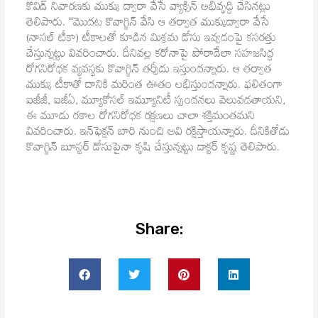
కొవిడ్‌ నివారణకు ముక్కు ద్వారా వేసే వ్యాక్సిన్‌ అభివృద్ధి చేసినట్లు
తెలిపారు. “మొదట కొవాగ్జిన్‌ వేసి ఆ తర్వాత ముక్కుద్వారా వేసే
(నాసల్ టీకా) టీకాలతో కూడిన మిశ్రమ డోసు ఇవ్వడంపై కసరత్తు
చేస్తున్నట్టు వివరించారు. దీనివల్ల కరోనాపై పోరాడేలా సహజసిద్ధ
రోగనిరోధక వ్యవస్థకు కొవాగ్జిన్‌ తర్ఫీదు ఇస్తుందన్నారు. ఆ తర్వాత
ముక్కు టీకాతో దానికి మరింత ఊతం లభిస్తుందన్నారు. ఫలితంగా
ఐజీజీ, ఐజీఏ, మ్యూకోసల్‌ ఇమ్యూనిటీ స్పందనలు వెలువడతాయని,
ఈ మూడు రకాల రోగనిరోధక రక్షణలు చాలా శక్తిమంతమని
వివరించారు. ఇన్‌ఫెక్షన్‌ బారి నుంచి అవి రక్షిస్తాయన్నారు. దీనికితోడు
కొవాగ్జిన్‌ బూస్టర్‌ డోసుపైనా కృషి చేస్తున్నట్టు డాక్టర్ కృష్ణ తెలిపారు.
Share: