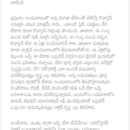
చాటింది.
ప్రస్తుతం అందుబాటులో ఉన్న మిగతా టీకాలతో పోలిస్తే కొవాగ్జిన్
సమర్థత ఎక్కువ మాత్రమే కాదు.. ఎలాంటి సైడ్ ఎఫెక్టులు లేని
టీకాగా కూడా కొవాగ్జిన్ గుర్తింపు పొందింది. తాజాగా, ఈ సంస్థ
నుంచి మరో గుడ్ న్యూస్ వచ్చేసింది. ఈ సంస్థ నుంచి వచ్చిన
కొవాగ్జిన్ టీకా 18 ఏళ్లు నిండినవారికే కాగా, తాజాగా చిన్నారుకు
కూడా వ్యాక్సిన్ అందుబాటులోకి తీసుకురాబోతోంది. 18 ఏళ్లలోపు
పిల్లలకు ఇచ్చే ఈ టీకాకు ఇప్పటికే నిర్వహించిన క్లినికల్ ట్రయల్స్‌లో
మంచి ఫలితాలు వచ్చాయి. టీకా పూర్తి భద్రత ఇస్తుందని పరీక్షల్లో
స్పష్టమైందని, రోగ నిరోధకశక్తి ఎలా ఉందనే విషయాన్ని
పరిశీలిస్తున్నట్టు కృష్ణ ఎల్ల తెలిపారు. అన్ని అనుమతులు పూర్తి
చేసుకుని త్వరలోనే టీకాను అందుబాటులోకి తీసుకొస్తామన్నారు.
దీంతోపాటు కొవిడ్, రేబిస్ రెండింటికీ కలిపి ఒకే టీకా ఇచ్చే
అవకాశాలను కూడా పరిశీలిస్తున్నామని, ఇందుకోసం అమెరికాలోని
థామస్ జెఫర్సన్ యూనివర్సిటీ ఆఫ్ ఫిలడెల్ఫియాతో ఇప్పటికే
ఒప్పందం కుదుర్చుకున్నట్టు డాక్టర్ కృష్ణ ఎల్ల తెలిపారు.
అంతేకాదు, ముక్కు ద్వారా ఇచ్చే టీకా (బీబీవీ154- అడెనోవైరస్‌