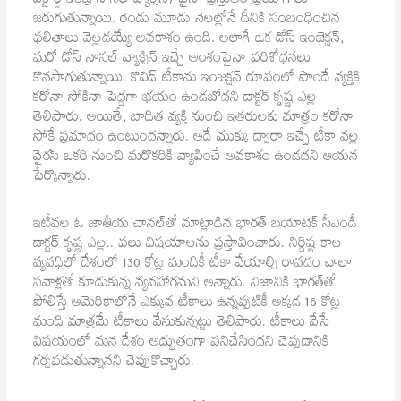
వెక్టార్డ్‌ ఇంట్రానాసల్‌ వ్యాక్సిన్‌) పైనా ప్రస్తుతం ప్రయోగాలు
జరుగుతున్నాయి. రెండు మూడు నెలల్లోనే దీనికి సంబంధించిన
ఫలితాలు వెల్లడయ్యే అవకాశం ఉంది. అలాగే ఒక డోస్ ఇంజెక్షన్,
మరో డోస్ నాసల్ వ్యాక్సిన్ ఇచ్చే అంశంపైనా పరిశోధనలు
కొనసాగుతున్నాయి. కొవిడ్ టీకాను ఇంజక్షన్ రూపంలో పొందే వ్యక్తికి
కరోనా సోకినా పెద్దగా భయం ఉండబోదని డాక్టర్ కృష్ణ ఎల్ల
తెలిపారు. అయితే, బాధిత వ్యక్తి నుంచి ఇతరులకు మాత్రం కరోనా
సోకే ప్రమాదం ఉంటుందన్నారు. అదే ముక్కు ద్వారా ఇచ్చే టీకా వల్ల
వైరస్ ఒకరి నుంచి మరొకరికి వ్యాపించే అవకాశం ఉండదని ఆయన
పేర్కొన్నారు.
ఇటీవల ఓ జాతీయ చానల్‌తో మాట్లాడిన భారత్ బయోటెక్ సీఎండీ
డాక్టర్ కృష్ణ ఎల్ల.. పలు విషయాలను ప్రస్తావించారు. నిర్దిష్ట కాల
వ్యవధిలో దేశంలో 130 కోట్ల మందికీ టీకా వేయాల్సి రావడం చాలా
సవాళ్లతో కూడుకున్న వ్యవహారమని అన్నారు. నిజానికి భారత్‌తో
పోలిస్తే అమెరికాలోనే ఎక్కువ టీకాలు ఉన్నప్పటికీ అక్కడ 16 కోట్ల
మంది మాత్రమే టీకాలు వేసుకున్నట్టు తెలిపారు. టీకాలు వేసే
విషయంలో మన దేశం అద్భుతంగా పనిచేసిందని చెప్పడానికి
గర్వపడుతున్నానని చెప్పుకొచ్చారు.