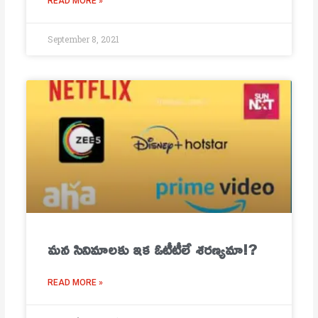
READ MORE »
September 8, 2021
మ‌న సినిమాల‌కు ఇక ఓటీటీలే శ‌ర‌ణ్య‌మా!?
READ MORE »