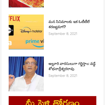
మ‌న సినిమాల‌కు ఇక ఓటీటీలే
శ‌ర‌ణ్య‌మా!?
September 8, 2021
అల్లూరి వారసులుగా గర్జిస్తాం: వడ్డే
శోభనాద్రీశ్వరరావు
September 8, 2021