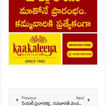
Prev
Next
Previous
Next
సియట్‌ ప్రచారకర్తగా రానా దగ్గుపాటి
నవభారత్‌ వెంచర్స్‌ లాభంలో 168% వృద్ధి