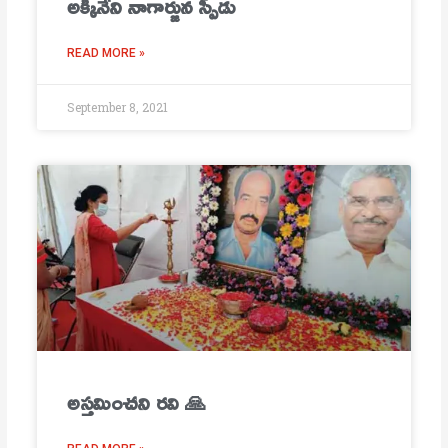
అక్కినేని నాగార్జున స్పీడు
READ MORE »
September 8, 2021
అస్తమించని రవి 🙏