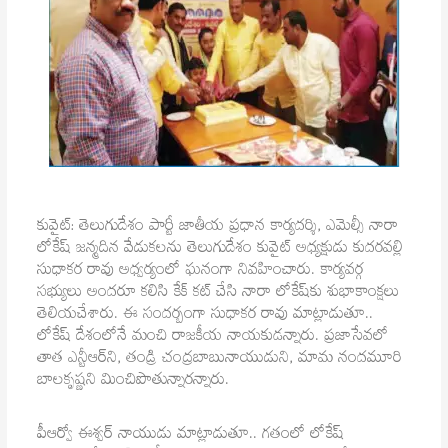
కువైట్: తెలుగుదేశం పార్టీ జాతీయ ప్రధాన కార్యదర్శి, ఎమెల్సీ నారా
లోకేష్ జన్మదిన వేడుకలను తెలుగుదేశం కువైట్ అధ్యక్షుడు కుదరవల్లి
సుధాకర రావు అధ్వర్యంలో ఘనంగా నివహించారు. కార్యవర్గ
సభ్యులు అందరూ కలిసి కేక్ కట్ చేసి నారా లోకేష్‌కు శుభాకాంక్షలు
తెలియచేశారు. ఈ సందర్బంగా సుధాకర రావు మాట్లాడుతూ..
లోకేష్ దేశంలోనే మంచి రాజకీయ నాయకుడన్నారు. ప్రజాసేవలో
తాత ఎన్టీఆర్‌ని, తండ్రి చంద్రబాబునాయుడుని, మామ నందమూరి
బాలకృష్ణని మించిపొతున్నారన్నారు.
పీఆర్వో ఈశ్వర్ నాయుడు మాట్లాడుతూ.. గతంలో లోకేష్