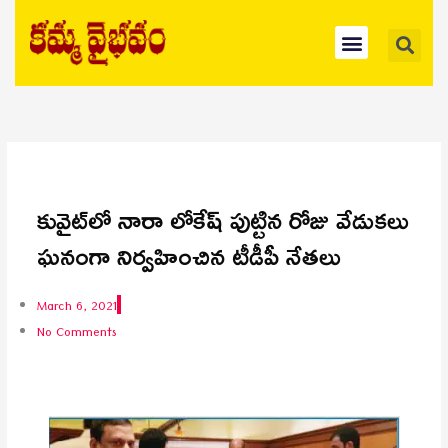
Skip
Se
Menu
to
content
కువైట్‌లో నారా లోకేష్ పుట్టిన రోజు వేడుకలు
ఘనంగా నిర్వహించిన టీడీపీ నేతలు
March 6, 2021
No Comments