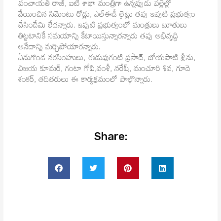
పంచాయతీ రాజ్, ఐటీ శాఖా మంత్రిగా ఉన్నప్పుడు పల్లెల్లో
వేయించిన సిమెంటు రోడ్లు, ఎల్ఈడీ లైట్లు తప్ప ఇప్పటి ప్రభుత్వం
చేసిందేమి లేదన్నారు. ఇప్పటి ప్రభుత్వంలో మంత్రులు బూతులు
తిట్టటానికే సమయాన్ని కేటాయిస్తున్నారన్నారు తప్ప అభివృద్ది
అనేదాన్ని మర్చిపోయారన్నారు.
ఏనుగొండ నరసింహులు, ఈడుపుగంటి ప్రసాద్, బోయపాటి శ్రీను,
విజయ కూమర్, గంటా గోపి,వంశీ, నరేష్, మంచూరి శివ, గూదె
శంకర్, తదితరులు ఈ కార్యక్రమంలో పాల్గొన్నారు.
Share: