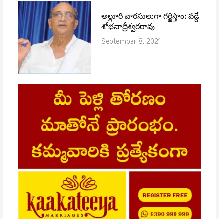
అల్లూరి వారసులుగా గర్జిస్తాం: వడ్డే
శోభనాద్రీశ్వరరావు
September 8, 2021