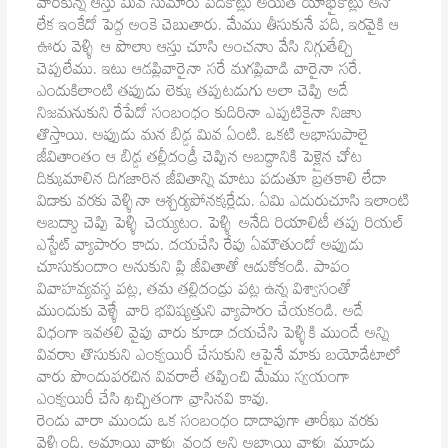
వారికున్న ఆస్తు మివ సుమారు పదికోట్లు అయితే యాభైకోట్లు అనో
లేక ఇంకేదో పెద్ద అంకె చెబుతారు. మేము తీసుకునే పది, ఇరవైకి ఆ
ఊరు వెళ్ళి ఆ పొలాు ఆస్తు చూసి అంచనాు వేసి నిగ్గుతేల్చి
చెప్పలేము. ఇటు ఆడప్లివారైనా సరే మగప్లివాడి వారైనా సరే.
ఎందుకిలాంటి తప్పుడు లెక్కు తప్పటడుగు అలా చెప్పి అదే
నిజమనుకుని రేపేదో సంబంధం కుదిరినా ఎప్పటికైనా నిజాు
తొస్తాయి. అప్పుడు మన బిడ్డ మివ ఏంటి. ఒకటి అభాసుపాలై
జీవితాంతం ఆ బిడ్డ తల్లీదండ్రీ చెప్పిన అబద్ధానికి పెళ్లైన చోట
దిక్కుమాలిన దిగజారిన జీవితాన్ని మాటు పడుతూ బ్రతకాలి లేదా
విడాకు వరకు వెళ్ళినా ఆశ్చర్యపోనక్కర్లేదు. ఏమి ఎదురుచూసి ఇలాంటి
అబద్ధాు చెప్పి పెళ్ళి చెయ్యటం. పెళ్ళి అనేది రియాలిటీ తప్ప రియల్‌
ఎస్టేట్‌ వ్యాపారం కాదు. దయచేసి రేపు ఏమౌతుందో అప్పుడు
చూసుకుందాం అనుకుని ప్లి జీవితాతో ఆడుకోకండి. పాపం
వివాహవ్యవస్థ పట్ల, తమ తల్లిదండ్రు పట్ల ఉన్న విశ్వాసంతో
ముందుకు వెళ్ళే వారి భవిష్యత్తుని వ్యాపారం చేయకండి. అదే
విధంగా ఇవతలి వైపు వారు కూడా దయచేసి పెళ్ళికి ముందే అన్ని
వివరాు తొసుకుని ఎంక్వయిరీ చేసుకుని ఆపైనే మాకు బయోడేటాలో
వారు పొందుపరచిన వివరాలే తప్పించి మేము స్వయంగా
ఎంక్వయిరీ చేసి ఖచ్చితంగా వ్రాసినవి కావు.
రెండు వారా ముందు ఒక సంబంధం దాదాపుగా తారీఖు వరకు
వెళ్ళింది. అమ్మాయి వాళ్ళు వంద అని అబ్బాయి వాళ్ళు మూడు