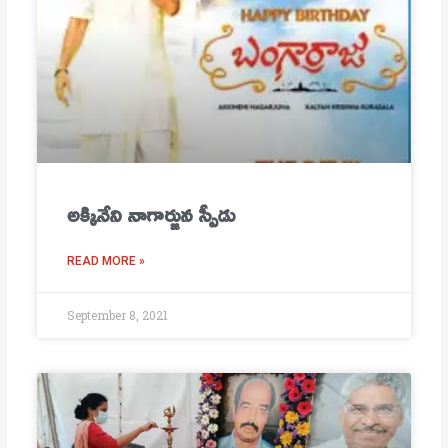
అక్కినేని నాగార్జున స్పీడు
READ MORE »
September 8, 2021