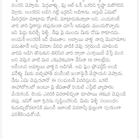
వందని చెప్పారు. పెద్దవాళ్ళు, ప్లిు ఆల్‌ ఓకే. ఒకరిది కృష్ణా మరొకరిది
న్లెూరు. అందరిని అడిగి నట్టే ఇద్దరినీ అడిగాను. ఆస్తువీ ఏమిటో
మీరిద్దరూ మాట్లాడు కోవాలి, మాట్లాడుకున్నారా అని. ఎందుకంటే
వారి వారి స్థిరాస్తు తప్పకుండా చూసే ఇరువురు ముందుకొచ్చారు.
ఇది పెద్దు కుదిర్చే పెళ్ళి. రేపు ప్లి ముందు మీరు దోషు కాకూడదు.
అందుకే అందరికీ ఇదే చెబుతాం. అబ్బాయి వాళ్ళ నాన్న మొహమాట
పడుతూనే అన్ని వివరాు వీరివి వాడికి చెప్పి దగ్గరుండి చూపించి
వారివి అడిగి తొసుకుని తెలిసిన వారి ద్వారా ఎంక్వయిరీ చేస్తే వంద
అని చెప్పిన వాటి మివ ఎక్కువెక్కువగా వేసినా 18 దాటట్లేదు.
అదేంటని అమ్మాయి వాళ్ళని అడిగితే. అవి ఫ్రెం ప్రోపర్టీస్‌ అండి
పదేళ్ళు మీరు మర్చిపోతే వందేంటి ఇంకాపైనే చేస్తాయని చెప్పారు.
నేను ఏమి చెప్పదచానో ఈ సంఘటనే వివరిస్తుంది. ఒకటి
ఊహాలోకంలో ఉంటూ ప్లి జీవితాతో రియల్‌ ఎస్టేట్‌ వ్యాపారం
చేయకండి. రెండు ఎవరికి వివరాలిచ్చినా రూపాయి తక్కువ చెప్పండి
తప్ప. ఇదిగో ఇలా క్పనను సృష్టించకండి. మీరు పెళ్ళి సంబంధం
కుదుర్చుకోవటానికి ముందే ఇలాంటి వివరాన్నీ క్షుణ్ణంగా స్వయంగా
పరిశీలించుకోండి.