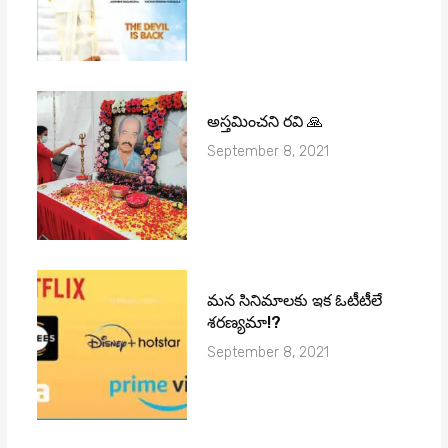
అస్తమించని రవి 🙏
September 8, 2021
మ‌న సినిమాల‌కు ఇక ఓటీటీలే
శ‌ర‌ణ్య‌మా!?
September 8, 2021