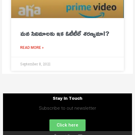
మ‌న సినిమాల‌కు ఇక ఓటీటీలే శ‌ర‌ణ్య‌మా!?
READ MORE »
September 8, 2021
Stay in Touch
Subscribe to out newsletter
Click here