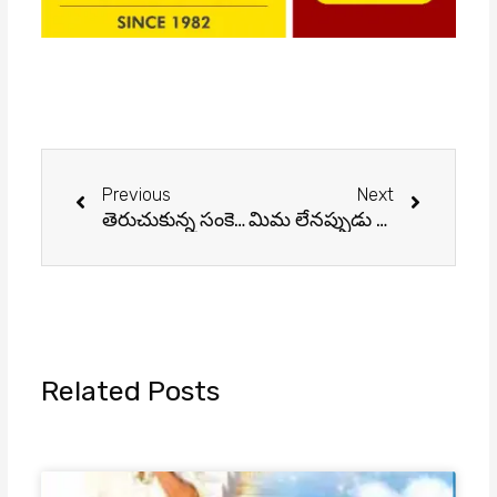
Prev
Next
Previous
Next
తెరుచుకున్న సంకెళ్లు.. సాధారణ జీవితం సాధ్యమా?
మిమ లేనప్పుడు విజయం భించదు
Related Posts