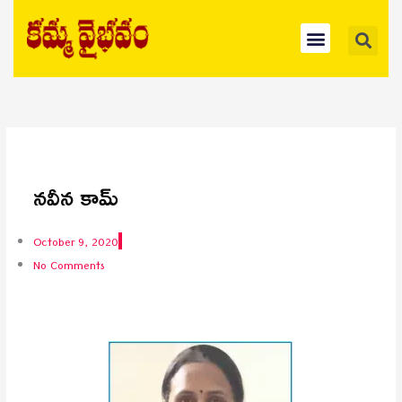
Skip
Se
Menu
to
content
నవీన కామ్‌
October 9, 2020
No Comments