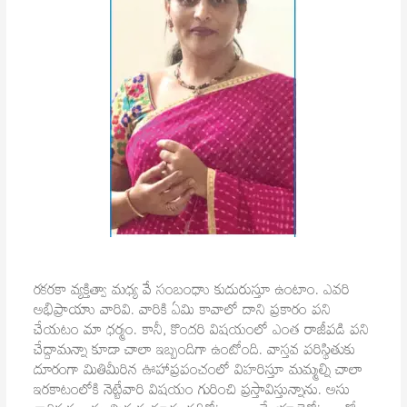
రకరకా వ్యక్తిత్వా మధ్య వే సంబంధాు కుదురుస్తూ ఉంటాం. ఎవరి
అభిప్రాయాు వారివి. వారికి ఏమి కావాలో దాని ప్రకారం పని
చేయటం మా ధర్మం. కానీ, కొందరి విషయంలో ఎంత రాజీపడి పని
చేద్దామన్నా కూడా చాలా ఇబ్బందిగా ఉంటోంది. వాస్తవ పరిస్థితుకు
దూరంగా మితిమీరిన ఊహాప్రపంచంలో విహరిస్తూ మమ్మల్ని చాలా
ఇరకాటంలోకి నెట్టేవారి విషయం గురించి ప్రస్తావిస్తున్నాను. అసు