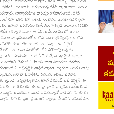
ా పదేపదే ప్రకటించుకుంటున్నారు. ఇంత సొమ్ము ఎక్కడ నుంచి
ా వస్తోంది. అంతేకానీ, పెరుగుతున్న జీడీపీ ద్వారా కాదు. పేదలు,
న్నారు. బాధ్యాతరహిత దారిద్య్రం కొనసాగుతోంది. దీనికి
లోనైనా ఒక్కరి కన్నా ఎక్కువ సంతానం ఉండకూడదని చైనా
 ఫలితం జనాభా పెరుగుదల గణనీయంగా కట్టడి అయింది. 1992వ
ేశం కన్నా తక్కువగా ఉండేది. కానీ, 20 సం॥లో జనాభా
 మూలానా ప్రపంచంలో రెండవ పెద్ద ఆర్థిక వ్యవస్థగా రెండవ
ది మనకు గుణపాఠం కావాలి. సంపన్నులు ఒక బిడ్డతో
ోనే అధిక సంతానం ఉంటోంది. దీని నిరోధాన్ని ఇప్పుడు
ాన్ని మనం చూస్తాము. అందుకే వెంటనే, సమగ్రమైన జనాభా
అమలు చేయాలి. దేశంలో ఏ పాలసీ కూడా నిరంతరం కొనసాగ
్య రంగాలలో ఏ అభివృద్ధిని సాధిస్తున్నామో, ఆర్థికంగా ఎంత బలాన్ని
 పెట్టుకుని, జనాభా ప్రణాళికను రచించి, అమలు చేయాలి.
ుంది. అదృష్టాన్ని కాదు. (నాట్‌ డివిడెండ్‌ బట్‌ డిస్ట్రక్షన్‌) ఈ
కి, ఇతర నాయకులకు, లేఖలు వ్రాస్తూ వస్తున్నాను. అంతేకాక, ఏ
 సొమ్మును కానుకలుగా పంచి పెడుతున్నారో వారి వద్ద నుంచి ఈ
న్నాను. చివరకు ప్రజా ప్రయోజన వ్యాజ్యం వేయవసి వస్తుందేమో.