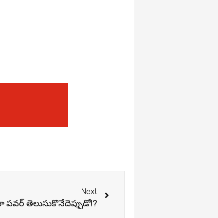
Next
Next
 పవర్ తెలుసుకొనేదెప్పుడో!?