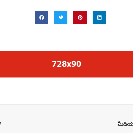
?
మీడియా