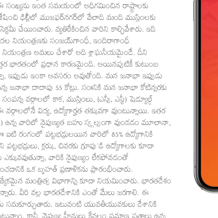
 ఈ సంఖ్యను ఇంత సమయంలో అధిగమించిన రాష్ట్రాలకు
శేషించి ఢిల్లీిలో ముజఫర్‌నగర్‌లో వేలాది మంది ముస్లింలకు
మీ చేయించారు. వ్యతిరేకించిన వారిని కాల్చివేశారు. ఇది
ల నియంత్రణకు సంజయ్‌గాంధీ, ఇందిరాగాంధీ
బ నియంత్రణ అమలు చేశారో అది శ్లాఘనీయమైందే. దీని
ఉత్తర భారతంలో ప్రధాన కారణమైంది. అయినప్పటికీ కుటుంబ
్నా, ఇప్పుడు ఇంకా అవసరం అవుతోంది. మన జనాభా ఇప్పుడు
ద వున్న జనాభా దాదాపు 55 కోట్లు. సం॥నికి మన జనాభా కోటిన్నరకు
్న వర్గాలలో కాక, ముస్లింలు, (ఎస్సీ, ఎస్టీ) షెడ్యూల్డ్
 వర్గాలలోనే విద్య, ఉద్యోగార్హత తక్కువగా వుంటున్నాయి. ఇతర
ెట్స్‌) ఉన్న వారిలో నైపుణ్యత బహు స్వ్గల్పంగా వుండడం మూలానా,
దా॥ ఐటి రంగంలో పట్టభద్రులయిన వారిలో 85% ఉద్యోగానికి
పట్టభద్రులు, క్లర్కు, చివరకు గ్రూపు`డి ఉద్యోగాలకు కూడా
 ఎక్కువవుతున్నా, వారికి నైపుణ్యం లేకపోవడంతో
పెంచడానికి ఒక బృహత్‌ ప్రణాళికను ప్రారంభించారు.
క ప్రత్యేకమైన మంత్రిత్వ విభాగాన్ని కూడా నియమించారు. భారతదేశం
రు. వీరి వల్ల భారతదేశానికి ఎంతో మేలు జరగాలి. ఈ
 సమకూర్చుతారు. ఇటువంటి యువతీయువకులు దేశానికి
పుకుంటున్నాం. కానీ, నైపుణ్య హీనులు కేవలం ప్రమాణ పత్రాలు ఉన్న