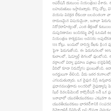
ఆపరేషన్‌ (కుటుంబ నియంత్రణ) చేశారు.
బహుమతులు ఇస్తామన్నారు. కొన్ని చోట్ల, వి
వయసు వివక్షత లేకుండా బలవంతంగా వాసెక్ట
దారుణమైన విషయమైనా, జనాభా పెరుగుద
నిరోధరాహిత్యంతో, ఎంత తీక్షణతో కుటుం
దుష్పరిణామం ఇందిరమ్మ పార్టీ ఓటమికి 
నియంత్రణ కార్యక్రమం అవసరం అప్పటికన
135 కోట్లు. ఇందులో దారిద్య్ర రేఖకు క్రిం
పైగా పెరుగుతోంది. ఈ పెరుగుదలలో 90% సంపన
కులాలలో, షెడ్యూల్డ్ తెగలలో వుంటోంది. ఈ
వర్గాలలో విద్యా ప్రమాణ పత్రాలు (సర్టిఫిక
వీరిలో కూడా నిరుద్యోగం ప్రబలుతోంది. ఉ
అనర్హులుగా తేలింది. వీరు ఇతర రంగాలలోని 
ఎగబడుతున్నారు. ఒక వైపున డిగ్రీ ఉన్నవారు
ప్రధానమంత్రిగారు అందరిలో నైపుణ్యాన్ని 
స్కిల్‌ డెవలప్‌మెంట్‌ కార్పొరేషన్‌ అనే ఒ
జనాభాలో యువతీయువకులు ఎక్కువగా ఉన్నా
యువతీయువకులు భారతదేశానికి సంపదను
డెమోగ్రాఫిక్‌ డివిడెండ్‌ అని గొప్పగా చెప్