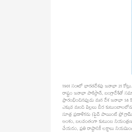
1901 సం॥లో భారతదేశపు జనాభా 21 కోట్లు. ప్ర
రాష్ట్రం జనాభా పాకిస్థాన్, బంగ్లాదేశ్‌
ప్రారంభించినప్పుడు మన దేశ జనాభా 58 కోట
ఎక్కువ మంది పిల్లలు బీద కుటుంబాలల
సూత్ర ప్రణాళికను (ఫైవ్‌ పాయింట్‌ ప్రో
అంశం, బలవంతంగా కుటుంబ నియంత్రణ పుర
చేయడం, ప్రతి రాష్ట్రానికీ లక్ష్యాలు నియ