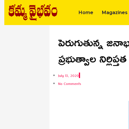
Skip
to
Home
Magazines
content
పెరుగుతున్న జనా
ప్రభుత్వాల నిర్లిప్తత
July 13, 2020
No Comments