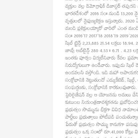
వ్యక్తుల వల్ల డెమోగ్రాఫిక్‌ డిజాస్టర్‌ త
భారతదేశంలో 2016 సం॥ నుండి 13,200 నైపు
వృత్తులలో నైపుణ్యశిక్షణ ఇస్తున్నారు. 202
మంది ప్రశిక్షులయ్యారో వారిలో ఎంత మంది
సం॥ 2016`17 2017`18 2018`19 2019`202
స్కిల్‌ ట్రైన్డ్‌ 2,23,885 21.54 లక్షలు 18.94.
జాబ్స్‌ అబ్‌టైన్డ్ 280 4.53 ॥ 6.71 . 4.23 లక
ఇంతకు పూర్వం విద్యలేనివారు కేవల ప్రమ
నిరుద్యోగులుగా ఉండేవారు. ఇప్పుడు స్కిల్‌ డెవ
ఉండవలసి వస్తోంది. ఇది మహా అపాయకరమైన పరిస
సంక్షోభానికి నెట్టుతుందో ఎడ్యుకేటెడ్‌, స్
సంఘర్షణకు, సంక్షోభానికి కారకులవుతార
స్టెరిలైజేషన్‌ వల్ల ఆ యోజనను అమలు చ
కుటుంబ నియంత్రణావశ్యకతను ప్రబోధించకు
ప్రభుత్వం సొమ్మును భిక్షగా వివిధ నామ
పార్టీలు ప్రభుత్వాలు పోటీపడి పంచుతున్న
పేరుతో ప్రభుత్వం సొమ్ము కానుకగా పసుపు క
ప్రభుత్వం ఒక్క సం॥లో రూ.41,000 కోట్లు వ