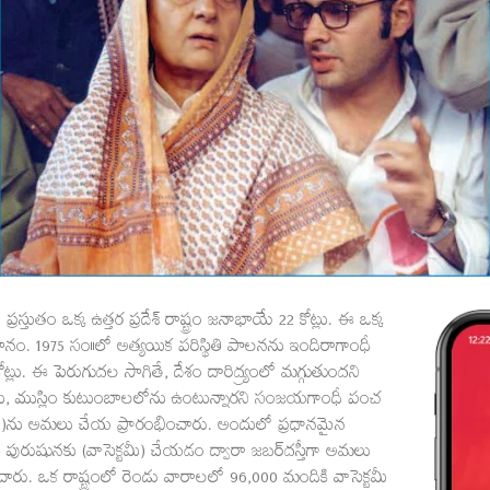
స్తుతం ఒక్క ఉత్తర ప్రదేశ్‌ రాష్ట్రం జనాభాయే 22 కోట్లు. ఈ ఒక్క
తో సమానం. 1975 సం॥లో అత్యయిక పరిస్థితి పాలనను ఇందిరాగాంధీ
్లు. ఈ పెరుగుదల సాగితే, దేశం దారిద్య్రంలో మగ్గుతుందని
ోను, ముస్లిం కుటుంబాలలోను ఉంటున్నారని సంజయగాంధీ పంచ
గ్రామ్‌)ను అమలు చేయ ప్రారంభించారు. అందులో ప్రధానమైన
ుషునకు (వాసెక్టమీ) చేయడం ద్వారా జబర్‌దస్తీగా అమలు
మించారు. ఒక రాష్ట్రంలో రెండు వారాలలో 96,000 మందికి వాసెక్టమీ