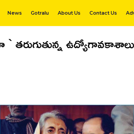
News
Gotralu
About Us
Contact Us
Adv
భా ` తరుగుతున్న ఉద్యోగావకాశా