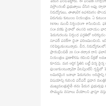
పేరున పంచిపెట్టారు. ఈ పంపిణీ సగర్వంగ
వస్తోందంటే ప్రభుత్వాలు చేసిన అప్పు ద్వార
నిరుద్యోగులు, తాత్కాలిక ఉపశమనం పొందుతు
విరుగుడు కుటుంబ నియంత్రణ. ఏ కుటుంబం
1970ల నుంచీ నిర్బంధంగా శాసించింది.
సం॥ వరకు చైనాలో తలసరి ఆదాయం భారతద
పెరుగుదలను నిర్బంధ పద్ధతిలో అరికట్టడం
సూపర్‌ పవర్‌గా చైనా పరిణమించింది. ఇ
సరిపెట్టుకుంటున్నారు. బీద, నిరుద్యోగులల
ప్రారంభించితే 20 సం॥ తర్వాత దాని ఫల
నియంత్రణ ప్రణాళికను రచించి దీక్షతో 
కూడదు. మన ఆర్థిక స్థితిని బట్టీ విద్య వైద
పుంజుకుంటున్నామో వీటన్నింటినీ దృష్టిలో
అమితమైన జనాభా పెరుగుదల అరిష్టాన్ని కలిగిస్త
విషయాన్ని గురించి పదేపదే ప్రధాన మంత్రి
ముఖ్యమంత్రులైతే తమ పేరున ప్రభుత్వపు
సొమ్మును వసూలు చేయాలని వ్రాస్తూ వస్తు