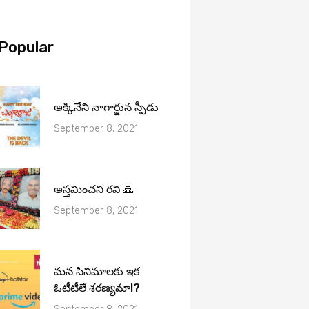
Popular
అక్కినేని నాగార్జున స్పీడు
September 8, 2021
అస్తమించని రవి 🙏
September 8, 2021
మ‌న సినిమాల‌కు ఇక
ఓటీటీలే శ‌ర‌ణ్య‌మా!?