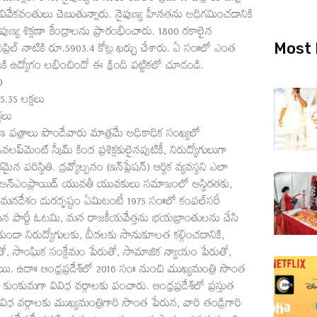
ప్పదని వివేకవంతులు చెబుతున్నారు. నైపుణ్య హీనతను అధిగమించడానికి
ణ్య శిక్షణా కేంద్రాలను ప్రారంభించారు. 1800 రకాలైన
Most 
0 ఏప్రిల్‌ నాటికి రూ.5903.4 కోట్ల ఖర్చు చేశారు. ఏ సం॥లో ఎంత
కి ఉద్యోగం లభించిందో ఈ క్రింది పట్టికలో చూడండి.
0
 25.35 లక్షలు
్షలు
ాణ పత్రాలు పొందేవారు మాత్రమే అధికాధిక సంఖ్యలో
లప్‌మెంట్‌ స్కీమ్‌ కింద ప్రశిక్షకులైనప్పటికీ, నిరుద్యోగులుగా
్థితి. ద్రవ్యోల్బనం (ఇన్‌ప్లేషన్‌) ఆర్థిక వ్యవస్థని ఎలా
కిల్డ్‌, అన్‌ఎంప్లాయిడ్‌ యువతీ యువకులు సమాజంలో అస్థిరతకు,
ు. మనదేశం దురదృష్టం ఏమిటంటే 1975 సం॥లో కంపల్‌సరీ
ేసిన పార్టీ ఓటమి, మన రాజకీయవేత్తను భయబ్రాంతులను చేసి
ండా నిరుద్యోగులకు, బీదలకు సానుకూలత కల్గించడానికి,
ాలతో, సాంఘిక సంక్షేమం పేరుతో, సామాజిక న్యాయం పేరుతో,
ాయి. ఉదా॥ ఆంధ్రప్రదేశ్‌లో 2016 సం॥ నుంచి ముఖ్యమంత్రి సొంత
ుంకుమగా వివిధ వర్గాలకు పంచారు. ఆంధ్రప్రదేశ్‌లో ప్రస్తుత
ివిధ వర్గాలకు ముఖ్యమంత్రిగారి సొంత పేరున, వారి తండ్రిగారి