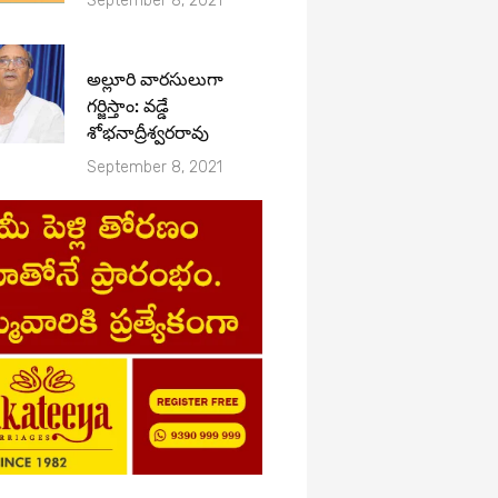
September 8, 2021
అల్లూరి వారసులుగా
గర్జిస్తాం: వడ్డే
శోభనాద్రీశ్వరరావు
September 8, 2021