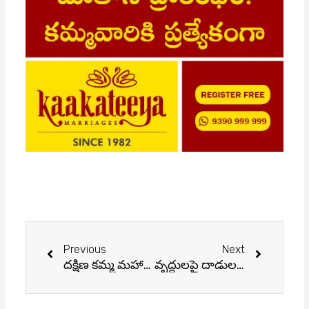
Prev
Next
Previous
Next
దక్షిణ కమ్మ మహాజన సంఘం కోవిల్‌ పట్టి – తమిళనాడు
వృద్ధులపై దాడులకు కళ్లెం పడేది అప్పుడే!