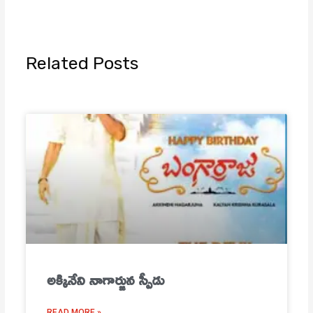
Related Posts
అక్కినేని నాగార్జున స్పీడు
READ MORE »