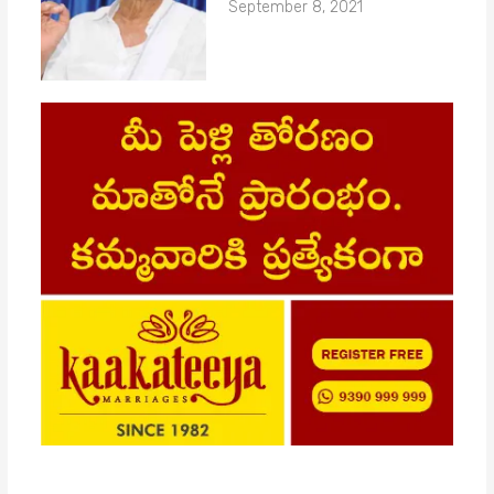
September 8, 2021