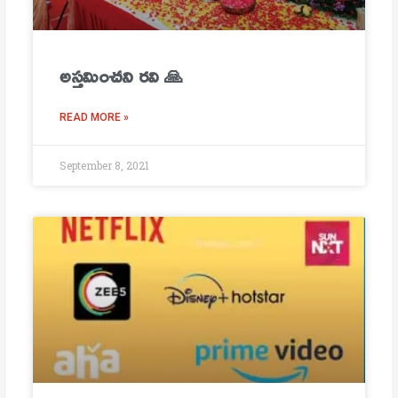
అస్తమించని రవి 🙏
READ MORE »
September 8, 2021