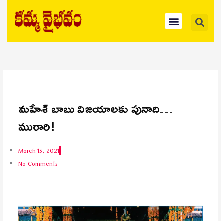
Skip
Se
Menu
to
content
మహేశ్ బాబు విజయాలకు పునాది…
మురారి!
March 13, 2021
No Comments