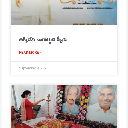
అక్కినేని నాగార్జున స్పీడు
READ MORE »
September 8, 2021