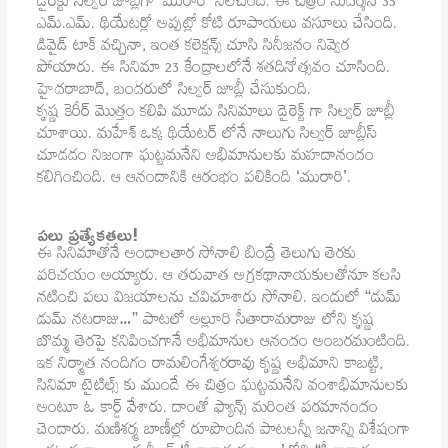
డైరెక్టు సిల్వర్ జూబ్లీగా ‘మురారి’ నిలచింది. ఈ చిత్రం సుదర్శన్ 35
ఎమ్.ఎమ్. థియేటర్లో అప్పట్లో కోటి రూపాయలు వసూలు చేసింది.
డివైడ్ టాక్ వచ్చినా, ఇంత కలెక్షన్స్ చూసి సినీజనం నివ్వెర
పోయారు. ఈ సినిమా 23 కేంద్రాలలోనే శతదినోత్సవం చూసింది.
హైదరాబాద్, బందరులో సిల్వర్ జూబ్లీ చేసుకుంది.
కృష్ణ కెరీర్ మొత్తం కలిపి మూడు సినిమాలు డైరెక్ట్ గా సిల్వర్ జూబ్లీ
చూశాయి. మహేశ్ ఒక్క థియేటర్ లోనే నాలుగు సిల్వర్ జూబ్లీస్
చూడడం నిజంగా ఘట్టమనేని అభిమానులకు మహదానందం
కలిగించింది. ఆ ఆనందానికి ఆరంభం పలికింది ‘మురారి’.
పలు ప్రత్యేకతలు!
ఈ సినిమాతోనే అందాలతార సోనాలి బింద్రే తెలుగు తెరకు
పరిచయం అయ్యారు. ఆ తరువాత అగ్రకథానాయకులతోనూ కలసి
నటించి పలు విజయాలను చవిచూశారు సోనాలి. ఇందులో “డుమ్
డుమ్ నటరాజు…” పాటలో అల్లూరి సీతారామరాజు లోని కృష్ణ
బొమ్మ తెరపై కనిపించగానే అభిమానుల ఆనందం అంబరమంటింది.
ఇక నిర్మాత నందిగం రామలింగేశ్వరరావు కృష్ణ అభిమాని కాబట్టి,
సినిమా టైటిల్స్ కు ముందే ఈ చిత్రం ఘట్టమనేని వంశాభిమానులకు
అంటూ ఓ కార్డ్ వేశారు. దాంతో ఫ్యాన్స్ మరింత పరమానందం
చెందారు. మణిశర్మ బాణీల్లో రూపొందిన పాటలన్నీ జనాన్ని విశేషంగా