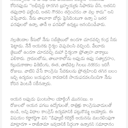
సందర్భాలలో నాకు సిఫారసు చేయమని ఎవరైనా ఆయనను
కోరినప్పుడు ‘‘అభివృద్ధి రాదగిన బ్రహ్మయ్యకు సిఫారసు చేసి, అతనిని
తప్పుదారి పట్టించి, అతని గౌరవం తగ్గించడం నా వల్ల కాదు’’ అని
చెప్పేవారు. నేను తాలూకా బోర్డు ప్రెసిడెంటుగా ఉన్నా ఏ ఇతర
పదవులలో ఉన్నా, తానే ఆ పదవిలో ఉన్నట్టు ఆనందించేవారు.
నల్లజెండాల కేసులో నేను సబ్‌జైలులో ఉండగా చూడవచ్చి కండ్ల నీరు
పెట్టాడు. నేనే ఆయనకు ధైర్యం చెప్పవలసి వచ్చింది. వేలూరు
జైలులో ఉండగా చూడవచ్చి మహా ధైర్యంగా ప్రోత్సాహ వాక్యాలు
పలికారు. గ్రామంలోను, తాలూకాలోను అప్పుడు ఉప్పు సత్యాగ్రహం,
కల్లుదుకాణాల పికెటింగు, ఈత, తాటిచెట్ల గెలలు నరకడం జరిగే
రోజులు. వాటిని చేసే కాంగ్రెసు సేవకులను ప్రోత్సహించి తగిన బలం
ఇచ్చి ఉద్యమం జయప్రదం కావడానికి సాయపడవలసిందిగా నేను
కోరిన వెంటనే సరేనన్నారు.
ఆయన అప్పుడు ఘంటసాల యాక్టింగ్ మునసబు. ఆ
రోజులలో ఆయన పగలు ఉద్యోగులతో, రాత్రిళ్లు కాంగ్రెసువాదులతో
ఉండి, అన్ని విధాల కాంగ్రెస్ ఉద్యమానికి పట్టుకొమ్మ అయ్యారు. ఈ
విషయం కర్ణాకర్ణిగా విని ‘‘డిప్యూటీ కలెక్టర్ ఆయనను మందలింపుగా
మాట్లాడగా – రాజీనామా ఇవ్వడానికి సిద్ధంగా ఉన్నానని సమాధానం