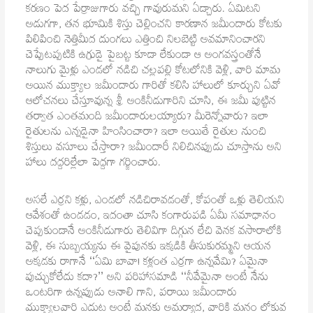
కరణం పెద పేర్రాజుగారు వచ్చి గావురుమని ఏడ్చారు. ఏమిటని
అడుగగా, తన భూమికి శిస్తు చెల్లించని కారణాన జమీందారు కోటకు
పిలిపించి నెత్తిమీద దుంగలు ఎత్తించి నిలబెట్టి అవమానించారని
చెప్పేటప్పటికి ఉగ్రుడై పైబట్ట కూడా లేకుండా ఆ అంగవస్త్రంతోనే
నాలుగు మైళ్లు ఎండలో నడిచి చల్లపల్లి కోటలోనికి వెళ్లి, వారి మామ
అయిన ముక్త్యాల జమీందారు గారితో కలిసి హాలులో కూర్చుని ఏవో
ఆలోచనలు చేస్తూవున్న శ్రీ అంకినీడుగారిని చూసి, ఈ జమీ పుట్టిన
తర్వాత ఎంతమంది జమీందారులయ్యారు? మీరెన్నోవారు? ఇలా
రైతులను ఎన్నడైనా హింసించారా? ఇలా అయితే రైతుల నుంచి
శిస్తులు వసూలు చేస్తారా? జమీందారీ నిలిచినప్పుడు చూస్తాను అని
హాలు దద్దరిల్లేలా పెద్దగా గర్జించారు.
అసలే ఎర్రని కళ్లు, ఎండలో నడిచిరావడంతో, కోపంతో ఒళ్లు తెలియని
ఆవేశంతో ఉండడం, ఇదంతా చూసి కంగారుపడి ఏమీ సమాధానం
చెప్పకుండానే అంకినీడుగారు తెలివిగా దిగ్గున లేచి వెనక వసారాలోకి
వెళ్లి, ఈ సుబ్బయ్యను ఈ వైపునకు ఇక్కడికి తీసుకురమ్మని ఆయన
అక్కడకు రాగానే ‘‘ఏమి బావా! కళ్లంత ఎర్రగా ఉన్నవేమి? ఏమైనా
పుచ్చుకోలేదు కదా?’’ అని పరిహాసమాడి ‘‘నీవేమైనా అంటే నేను
ఒంటరిగా ఉన్నప్పుడు అనాలి గాని, పరాయి జమీందారు
ముక్త్యాలవారి ఎదుట అంటే మనకు అమర్యాద, వారికి మనం లోకువ