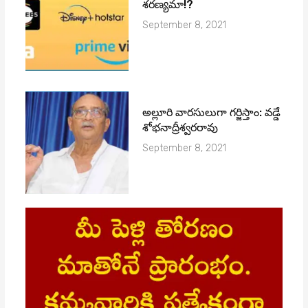
శ‌ర‌ణ్య‌మా!?
September 8, 2021
అల్లూరి వారసులుగా గర్జిస్తాం: వడ్డే
శోభనాద్రీశ్వరరావు
September 8, 2021