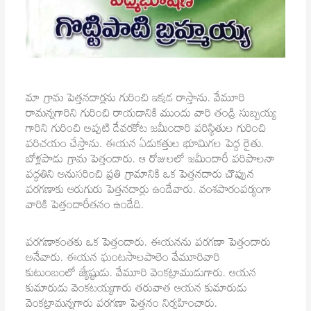
మా గ్రామ పెత్తనదార్లను గురించి ఇక్కడ రాస్తాను. వేమూరి
రామన్నగారిని గురించి రాయడానికి ముందు వారి తండ్రి సుబ్బయ్య
గారిని గురించి అప్పటి దేవరకోట జమీందారి పరిస్థితుల గురించి
పరిచయం చేస్తాను. ఈయన ఏడుకత్తుల భూమిగల పెద్ద రైతు.
బోళ్లపాడు గ్రామ పెత్తందారు. ఆ రోజులలో జమీందారీ పరిపాలనా
పద్ధతిని అనుసరించి ప్రతి గ్రామానికి ఒక పెత్తనదారు చొప్పున
పరగణాకు ఆరుగురు పెత్తనదార్లు ఉండేవారు. వంశపారంపర్యంగా
వారికి పెత్తందారీతనం ఉండేది.
పరగణాకంతకు ఒక పెత్తందారు. ఈయనను పరగణా పెత్తందారు
అనేవారు. ఈయన ఘంటసాలపాలెం వేమూరివారి
కుటుంబంలో జ్యేష్టుడు. వేమూరి వెంకట్రాముడుగారు. ఆయన
కుమారుడు వెంకటయ్యగారు తరువాత ఆయన కుమారుడు
వెంకట్రామన్నగారు పరగణా పెత్తనం నిర్వహించారు.