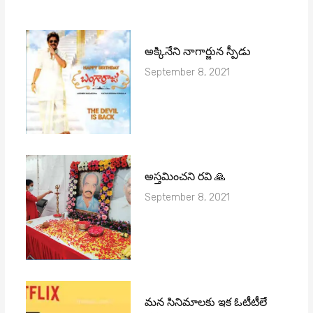
అక్కినేని నాగార్జున స్పీడు
September 8, 2021
అస్తమించని రవి 🙏
September 8, 2021
మ‌న సినిమాల‌కు ఇక ఓటీటీలే