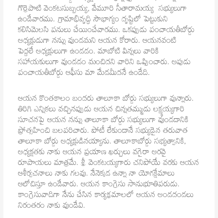
గొర్రెపాటి వెంకటసుబ్బయ్య, వేమూరి సీతారామయ్య సభ్యులుగా
ఉండేవారము. గ్రామాభివృద్ధి సౌభాగ్యం దృష్టిలో పెట్టుకుని
కలిసిమెలసి పనులు చేయించేవారము. ఒకప్పుడు పంచాయతీబోర్డు
అధ్యక్షుడుగా నన్ను వుండమని ఆయన కోరారు. ఆయనవంటి
పెద్దలే అధ్యక్షులుగా ఉండడం. మాబోటి పిన్నలు వారికి
సహాయకులుగా వుండడం మంచిదని వారిని ఒప్పించారు. అపుడు
పంచాయతీబోర్డు ఆఫీసు మా మేడమీదనే ఉండేది.
ఆయన కొంతకాలం బందరు తాలూకా బోర్డు సభ్యులుగా వున్నారు.
తిరిగి ఎన్నికలు వచ్చినప్పుడు ఆయన చిన్నతమ్ముడు లక్ష్మయ్యగారి
సూచనపై ఆయన నన్ను తాలూకా బోర్డు సభ్యులుగా వుండడానికి
ప్రోత్సహించి బలపరిచారు. పోటీ లేకుండానే సభ్యుడైన తరువాత
తాలూకా బోర్డు అధ్యక్షుడినయ్యాను. తాలూకాబోర్డు సభ్యత్వానికి,
అధ్యక్షతకు నాకు ఆయన ప్రయాణ ఖర్చులు వగైరా అరవై
రూపాయలు మాత్రమే. శ్రీ వెంకటయ్యగారు చనిపోయే వరకు ఆయన
ఆశీర్వచనాలు నాకు గలవు. నేనెక్కడ ఉన్నా నా యోగక్షేమాలు
ఆలోచిస్తూ ఉండేవారు. ఆయన కాంగ్రెసు సానుభూతిపరుడు.
కాంగ్రెసువాదిగా నేను చేసిన కార్యక్రమాలలో ఆయన అండదండలు
నిరంతరం నాకు వుండేవి.