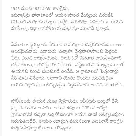
1945 నుంచి 1951 వరకు కాంగ్రెసు,
కమ్యూనిస్టు పోరాటాలలో ఆయన సొంత మేనల్లుడు చిరంజీవి
గొర్రెపాటి వెంకట్రామయ్య ఆ పార్టీకి నాయకత్వం వహించినా, ఆయన
మాకే అన్ని విధాల సహాయ సంపత్తినిస్తూ మాలోనే వున్నారు.
వేమూరి లక్ష్మయ్యగారు వేమూరి రామన్నగారి చిన్నకుమారుడు. చాలా
అందమైనవాడు. ఉదారుడు. ఉత్సాహ, ధైర్యసాహసాలకు పెట్టింది
పేరు. మంచి కార్యసాధకుడు. ఈయనలో చినతాత రామస్వామిగారి
తెలివితేటలు, చాకచక్యం కలవనేవారు. ఎస్టేటులోని ముఖ్యగ్రామాలలో
ఈయనకు మంచి పలుకుబడి ఉండేది. ఆ గ్రామాలలో పెత్తందార్లు
వీరి మాట వినేవారు. అలాగాని యెడల కొందరు యువకులైనా
ఆయన పక్షాన ప్రాణాలిచ్చుటకైనా సిద్ధపడేవారు ఉండడమో జరిగేది.
పోలీసులకు ఈయన ముఖ్య స్నేహితుడు. ఆఫీసర్లను బుట్టలో వేసే
ప్రజ్ఞ ఈయనకు అపారం. ఆయన ఉన్నంత వరకు ఏ ఉద్యోగి
గ్రామంలోనికి వచ్చినా షడ్రసోపేతంగా ఆయన వారికి అతిథ్యమివ్వడం
జరుగుతుండేది. ఈయన యాక్టింగ్ మనుసబుగా వుంటూనే కాంగ్రెస్
ఉద్యమసాఫల్యతకు చాలా తోడ్పడ్డారు.