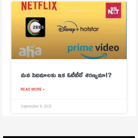
మ‌న సినిమాల‌కు ఇక ఓటీటీలే శ‌ర‌ణ్య‌మా!?
READ MORE »
September 8, 2021