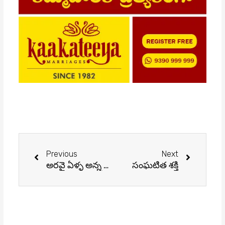
Prev
Next
Previous
Next
అరవై ఏళ్ళ అన్న దర్శకత్వ వైభవం
సంఘటిత శక్తి