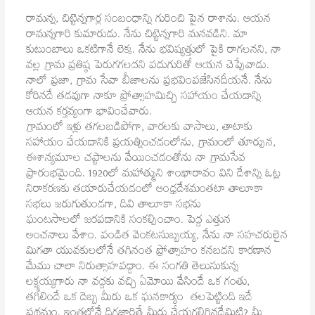
రామన్న, చిట్టెన్నగార్ల సంబంధాన్ని గురించి పైన రాశాను. ఆయన
రామన్నగారి కుమారుడు. నేను చిట్టెన్నగారి మనవడిని. మా
కుటుంబాలు ఒకటిగానే లెక్క. నేను భవిష్యత్తులో పైకి రాగలనని, నా
వల్ల గ్రామ ప్రతిష్ఠ పెరుగగలదని పదుగురితో ఆయన చెప్పేవాడు.
నాలో ప్రజా, గ్రామ సేవా బీజాలను ప్రభవింపజేసినదీయనే. నేను
కోరినదే తడవుగా నాకూ ప్రోత్సాహమిచ్చి సహాయం చేయడాన్ని
ఆయన కర్తవ్యంగా భావించేవారు.
గ్రామంలో ఇళ్లు తగలబడిపోగా, వారలకు వాసాలు, తాటాకు
సహాయం చేయడానికి ప్రయత్నించడంలోను, గ్రామంలో తూర్పున,
ఈశాన్యమూల చప్టాలను వేయించడంతోను నా గ్రామసేవ
ప్రారంభమైంది. 1920లో మహాత్ముని శాంఖారావం విని దేశాన్ని ఓట్ల
నిరాకరణకు తయారుచేయడంలో ఆంధ్రదేశమంతటా తాలూకా
సభలు జరుగుతుండగా, దివి తాలూకా సభను
ఘంటసాలలో జరపడానికి సంకల్పించాం. పెద్ద ఎత్తున
అంచనాలు వేశాం. పండిత వెంకటసుబ్బయ్య, నేను నా సహచరులైన
మిగతా యువకులలోనే తగినంత ప్రోత్సాహం కనబడని కారణాన
మేము చాలా నిరుత్సాహపడ్డాం. ఈ సంగతి తెలుసుకున్న
లక్ష్మయ్యగారు నా వద్దకు వచ్చి ఏమోయి వేసిందే ఒక గంతు,
తగిలిందే ఒక దెబ్బ మీరు ఒక ఘనకార్యం తలపెట్టింది ఇదే
ప్రథమం. ఇంతలోనే దిగజారితే మీరు చేయగలిగినదేమిటి? మీ