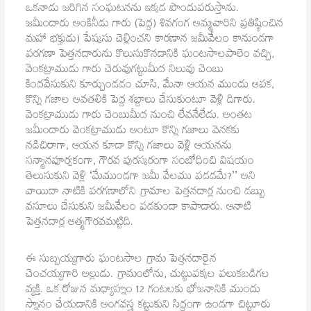
ఒకనాడు జరిగిన సంఘటనను ఇక్కడ పొందుపరుస్తాను.
జమీందారు అంకినీడు గారు (పెద్ద) శివగంగ అమ్మవారిని ప్రతిష్ఠించిన
మహా భక్తుడు) పేష్కసు చెల్లించని కారణాన జమీవేలం కానుండగా
పరగణా పెత్తనదారును కొలుసుకొనడానికి ఘంటసాలపాలెం వచ్చి,
వెంకట్రాముడు గారు చెరువుగట్టుమీద నిలువు చెంబు
కిందవేసుకుని కూర్చుండడం చూసి, మేనా ఆయన ముందు ఆపక,
కొన్ని గజాల అవతలికి పెద్ద శబ్దాలు చేసుకుంటూ వెళ్లి దిగారు.
వెంకట్రాముడు గారు చెంబుమీద నుంచి లేవనేలేదు. అంతట
జమీందారు వెంకట్రాముడు అంటూ కొన్ని గజాలు వెనకకు
నడిచిరాగా, ఆయన కూడా కొన్ని గజాలు వెళ్లి ఆయనను
సన్మానపూర్వకంగా, గౌరవ పురస్కరంగా సంబోధించి విషయం
తెలుసుకుని వెళ్లి ‘మేముండగా జమీ వేలము పడడమే?’’ అని
వాయిదా నాటికి పరగణాలోని గ్రామాల పెత్తనదార్ల నుంచి డబ్బు
వసూలు చేసుకుని జమీవేలం పడకుండా కాపాడారు. ఆనాటి
పెత్తనదార్ల ఆత్మగౌరవమట్టిది.
ఈ సుబ్బయ్యగారు ఘంటసాల గ్రామ పెత్తనదారైన
చెంచయ్యగారి అల్లుడు. గ్రామంలోను, చుట్టుపక్కల పలుకబడిగల
వ్యక్తి. ఒక రోజున మధ్యాహ్నం 12 గంటలకు భోజనానికి ముందు
స్నానం చేయడానికి అంగవస్త్ర కట్టుకుని సిద్ధంగా ఉండగా చిట్టూరు