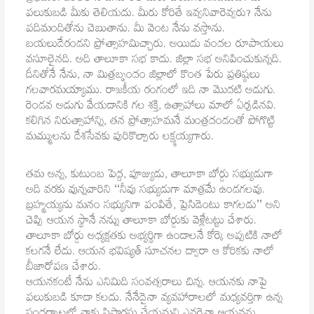
పలుకుబడి మీకు తెలియదు. మీరు కోరితే ఇవ్వనివారెవ్వరు? నేను
పదిమందితోను చెబుతాను. మీ వెంట నేను వస్తాను.
బయలుదేరండని ప్రోత్సాహమిచ్చారు. అయిదు వందల రూపాయలు
వసూలైనది. అది తాలూకా సభ కాదు. జిల్లా సభ అనిపించుకున్నది.
దీనితోనే నేను, నా మిత్రబృందం జిల్లాలో కొంత పేరు ప్రతిష్ఠలు
గలవారమయ్యాము. రాజకీయ రంగంలో ఇది నా మొదటి అడుగు.
రెండవ అడుగు వేయడానికి గల శక్తి, ఉత్సాహాలు మాలో ఏర్పడినవి.
కలిగిన నిరుత్సాహాన్ని, తన ప్రోత్సాహమనే మంత్రదండంతో పోగొట్టి
మమ్ములను దేశసేవకు పురికొల్పారు లక్ష్మయ్యగారు.
తమ అన్న, కుటుంబ పెద్ద, పూజ్యుడు, తాలూకా బోర్డు సభ్యుడుగా
అది వరకు వున్నవారిని ‘‘నీవు సభ్యుడుగా మాత్రమే ఉండగలవు.
బ్రహ్మయ్యను మనం సభ్యునిగా పంపితే, ప్రెసిడెంటు కాగలడు’’ అని
చెప్పి ఆయన స్థానే నన్ను తాలూకా బోర్డుకు వెళ్లేటట్టు చేశారు.
తాలూకా బోర్డు అధ్యక్షతకు అభ్యర్థిగా ఉండాలనే కోర్కె అప్పటికి నాలో
కలగనే లేదు. ఆయన భవిష్యత్ సూచనల ద్వారా ఆ కోరికకు నాలో
బీజారోపణ చేశారు.
ఆయనకంటే నేను ఎనిమిది సంవత్సరాలు చిన్న. ఆయనకు నాపై
పలుకుబడి కూడా కలదు. నేనేదైనా వ్యవహారాలలో మధ్యవర్తిగా ఉన్న