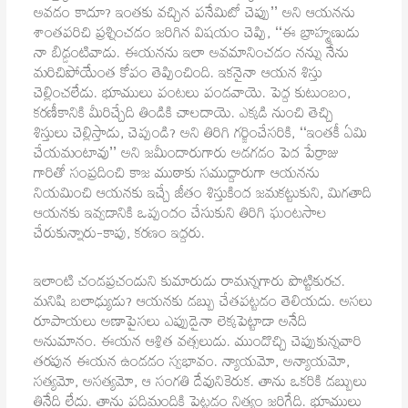
అవడం కాదూ? ఇంతకు వచ్చిన పనేమిటో చెప్పు’’ అని ఆయనను
శాంతపరిచి ప్రశ్నించడం జరిగిన విషయం చెప్పి, ‘‘ఈ బ్రాహ్మణుడు
నా బిడ్డంటివాడు. ఈయనను ఇలా అవమానించడం నన్ను నేను
మరిచిపోయేంత కోపం తెప్పించింది. ఇకనైనా ఆయన శిస్తు
చెల్లించలేడు. భూములు పంటలు పండవాయె. పెద్ద కుటుంబం,
కరణీకానికి మీరిచ్చేది తిండికి చాలదాయె. ఎక్కడి నుంచి తెచ్చి
శిస్తులు చెల్లిస్తాడు, చెప్పండి? అని తిరిగి గర్జించేసరికి, ‘‘ఇంతకీ ఏమి
చేయమంటావు’’ అని జమీందారుగారు అడగడం పెద పేర్రాజు
గారితో సంప్రదించి కాజ ముఠాకు సముద్దారుగా ఆయనను
నియమించి ఆయనకు ఇచ్చే జీతం శిస్తుకింద జమకట్టుకుని, మిగతాది
ఆయనకు ఇవ్వడానికి ఒప్పందం చేసుకుని తిరిగి ఘంటసాల
చేరుకున్నారు-కాపు, కరణం ఇద్దరు.
ఇలాంటి చండప్రచండుని కుమారుడు రామన్నగారు పొట్టికురచ.
మనిషి బలాఢ్యుడు? ఆయనకు డబ్బు చేతపట్టడం తెలియదు. అసలు
రూపాయలు అణాపైసలు ఎప్పుడైనా లెక్కపెట్టాడా అనేది
అనుమానం. ఈయన ఆశ్రిత వత్సలుడు. ముందొచ్చి చెప్పుకున్నవారి
తరపున ఈయన ఉండడం స్వభావం. న్యాయమో, అన్యాయమో,
సత్యమో, అసత్యమో, ఆ సంగతి దేవునికెరుక. తాను ఒకరికి డబ్బులు
తినేది లేదు. తాను పదిమందికి పెట్టడం నిత్యం జరిగేది. భూములు