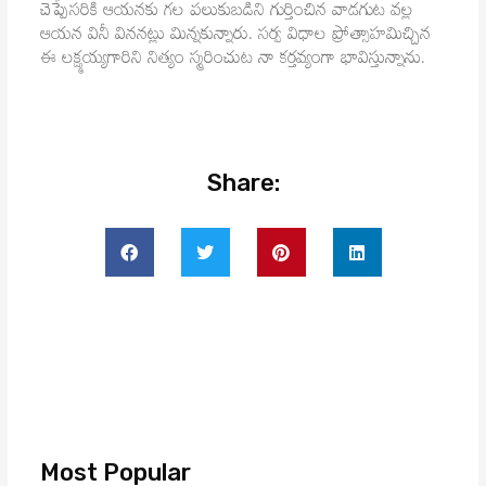
చెప్పేసరికి ఆయనకు గల పలుకుబడిని గుర్తించిన వాడగుట వల్ల
ఆయన వినీ విననట్లు మిన్నకున్నారు. సర్వ విధాల ప్రోత్సాహమిచ్చిన
ఈ లక్ష్మయ్యగారిని నిత్యం స్మరించుట నా కర్తవ్యంగా భావిస్తున్నాను.
Share:
Most Popular