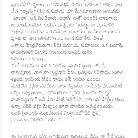
పుట్ర నివేశన స్థలాలు అడగనివాళ్లది పాపం. గ్రామంలో అన్ని వర్గాల
చేత ధర్మాత్ముడనిపించుకున్నాడు. మా మేనమామగారు ఆయనను
‘‘బాబూ!’’ అని పిలిచేవారు. అలాగే, ఊళ్లో అందరికీ బాబుగారు
అయ్యారు ఆయన. ఆయన భార్యపేరు సీతమ్మ. నా వివాహానికి
శుభలేఖలు ఈయన పేరుననే రాయించాము. ఈ సీతారాములను
పూజించి, వారి ఆశీర్వచనాలను అందుకుని నేను పాలకీ
ఎక్కాను పెండ్లికొడుకుగా. వీరికి ఐదుగురు కుమారులు, ఒక కుమార్తె.
రామన్నగారికి మొదటి సంబంధం భార్యకు ఇద్దరు
కుమారులు ఉన్నారు.
ఈ సీతారాముల పెద కుమారుడు వెంకయ్యగారు. తండ్రి
రామన్నగారి, తాత బాలకృష్ణగారి పేరు, ప్రతిష్ఠలు నిలిపారు. అజాత
శత్రువు. ఆయనకు కోపం రాదు. వస్తే ఆయన ముందు
ఎంతటివారికైనా నిలవడం చాలా కష్టతరం. 16 ఏండ్లు పంచాయతీ
బోర్డు అధ్యక్షులుగా, జనరంజకంగా వ్యవహరించారు. ‘‘ఛైర్మన్
వెంకయ్యగారు’’ అనే పేరు వీరికి ఏర్పడింది. గ్రామంలో పార్టీల కక్షలు
ఉన్నా, ఎదిరి పక్షం మెప్పులు కూడా పొందిన అదృష్టవంతుడు.
జలదీశ్వరాలయ ముఖమండప నిర్మాణంలో వీరి కృషి
ప్రధానంగా పరిగణించదగింది.
ఈ పంచాయతీ బోర్డు అధ్యక్షులుగా వున్నప్పుడు నేను, నా స్నేహితులు