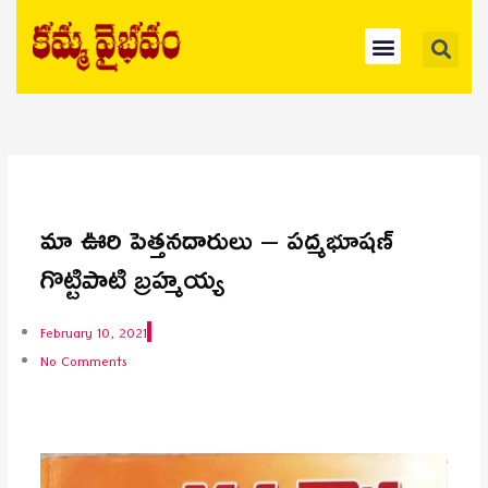
Skip
Se
Menu
to
content
మా ఊరి పెత్తనదారులు – పద్మభూషణ్
గొట్టిపాటి బ్రహ్మయ్య
February 10, 2021
No Comments