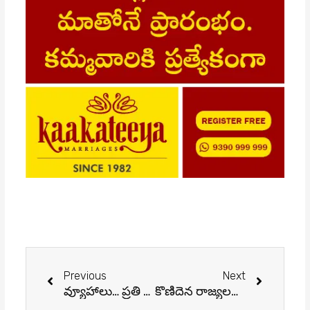
Prev
Next
Previous
Next
వ్యూహాలు… ప్రతి వ్యూహాలు… ఏమిటో రాబోయే ఫలితాలు?
కొణిదెన రాజ్యలక్ష్మి కి PG విద్యాభ్యాసానికి ఆర్థిక సహాయం