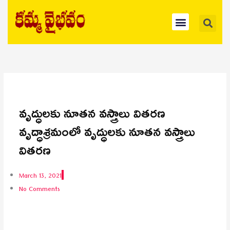
Skip
Se
Menu
to
content
వృద్ధులకు నూతన వస్త్రాలు వితరణ
వృద్ధాశ్రమంలో వృద్ధులకు నూతన వస్త్రాలు
వితరణ
March 13, 2021
No Comments