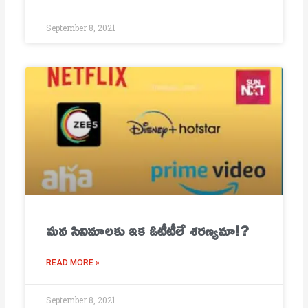
September 8, 2021
మ‌న సినిమాల‌కు ఇక ఓటీటీలే శ‌ర‌ణ్య‌మా!?
READ MORE »
September 8, 2021