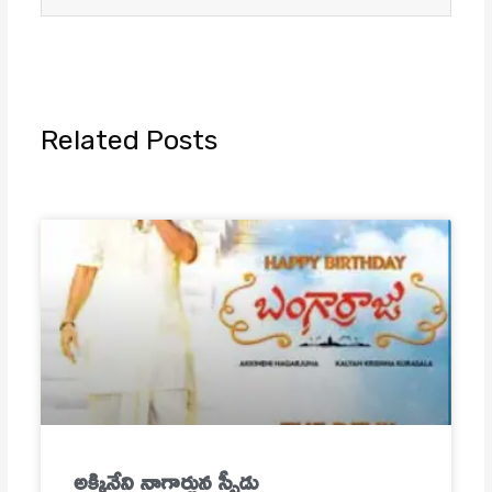
Related Posts
అక్కినేని నాగార్జున స్పీడు