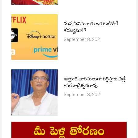
మ‌న సినిమాల‌కు ఇక ఓటీటీలే
శ‌ర‌ణ్య‌మా!?
September 8, 2021
అల్లూరి వారసులుగా గర్జిస్తాం: వడ్డే
శోభనాద్రీశ్వరరావు
September 8, 2021