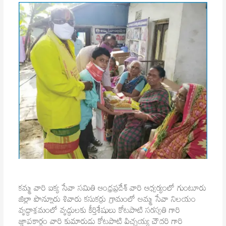
కమ్మ వారి ఐక్య సేవా సమితి ఆంధ్రప్రదేశ్ వారి ఆధ్వర్యంలో గుంటూరు
జిల్లా పొన్నూరు శివారు కసుకర్రు గ్రామంలో అమ్మ సేవా నిలయం
వృద్ధాశ్రమంలో వృద్ధులకు కీర్తిశేషులు కోటపాటి సరస్వతి గారి
జ్ఞాపకార్థం వారి కుమారుడు కోటపాటి పిచ్చయ్య చౌదరి గారి