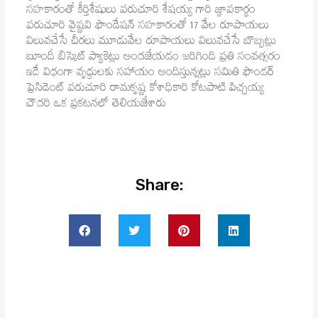
సహకారంతో కీర్తిశేషులు పరుచూరి శేషయ్య గారి జ్ఞాపకార్థం
పరుచూరి వైష్ణవి ఫౌండేషన్ సహకారంతో 17 వేల రూపాయలు
విలువచేసే చీరలు మూడువేల రూపాయలు విలువచేసే బొబ్బట్లు
బూందీ బిస్కెట్ ప్యాకెట్లు అందజేయడం జరిగింది ప్రతి సంవత్సరం
ఇదే విధంగా వృద్ధులకు సహాయం అందిస్తున్నట్లు సమితి ఫౌండర్
ప్రెసిడెంట్ పరుచూరి రామకృష్ణ కోశాధికారి కోటపాటి పిచ్చయ్య
చౌదరి ఒక ప్రకటనలో తెలియజేశారు
Share: