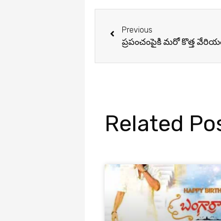
Prev
Previous
ప్రపంచంపైకి మరో కొత్త వేరియం
Related Po