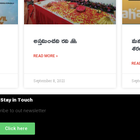
అస్తమించని రవి 🙏
మ‌న
శ‌ర
READ MORE »
REA
September 8, 2021
Sept
Stay in Touch
ibe to out newsletter
Click here