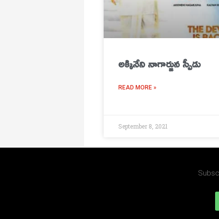
అక్కినేని నాగార్జున స్పీడు
READ MORE »
September 8, 2021
Subscr