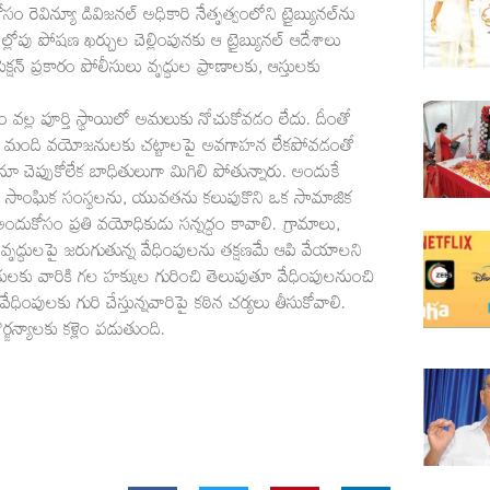
రెవిన్యూ డివిజనల్‌ అధికారి నేతృత్వంలోని ట్రైబ్యునల్‌ను
్లోపు పోషణ ఖర్చుల చెల్లింపునకు ఆ ట్రైబ్యునల్‌ ఆదేశాలు
షన్‌ ప్రకారం పోలీసులు వృద్ధుల ప్రాణాలకు, ఆస్తులకు
ష్యం వల్ల పూర్తి స్థాయిలో అమలుకు నోచుకోవడం లేదు. దీంతో
 చాలా మంది వయోజనులకు చట్టాలపై అవగాహన లేకపోవడంతో
ూ చెప్పుకోలేక బాధితులుగా మిగిలి పోతున్నారు. అందుకే
ాంఘిక సంస్థలను, యువతను కలుపుకొని ఒక సామాజిక
ుకోసం ప్రతి వయోధికుడు సన్నద్ధం కావాలి. గ్రామాలు,
 వృద్ధులపై జరుగుతున్న వేధింపులను తక్షణమే ఆపి వేయాలని
కులకు వారికి గల హక్కుల గురించి తెలుపుతూ వేధింపులనుంచి
ు వేధింపులకు గురి చేస్తున్నవారిపై కఠిన చర్యలు తీసుకోవాలి.
్జన్యాలకు కళ్లెం పడుతుంది.