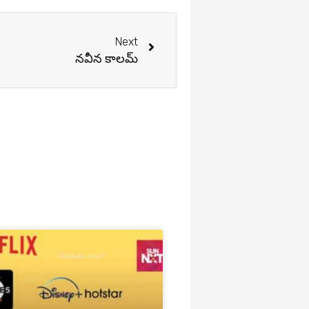
Next
Next
నవీన కాలమ్