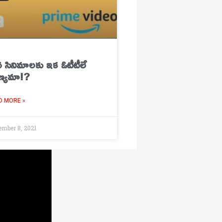
 సినిమాల‌కు ఇక ఓటీటీలే
‌ణ్య‌మా!?
D MORE »
ember 8, 2021