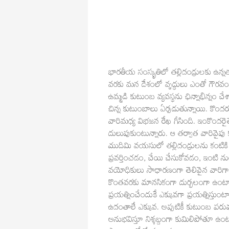
భారతీయ సంస్కృతిలో తల్లిదండ్రులకు ఉన్న
వరకు మన దేశంలో వృద్ధులు ఎంతో గౌరవంగ
ఉమ్మడి కుటుంబ వ్యవస్థను ఛిన్నాభిన్నం చ
చిన్న కుటుంబాలు ఏర్పడుతున్నాయి. కొందరు 
వారిమధ్య విభజన రేఖ గీసింది. ఇంకొందరైతే
దులుపుకుంటున్నారు. ఆ తర్వాత వారివైపు క
ముదిమి వయసులో తల్లిదండ్రులను కంటికి 
ప్రవర్తించడం, చేయి చేసుకోవడం, ఇంటి ను
వయోధికులు సాధారణంగా తెలివైన వారిగా
కొంతవరకు మానసికంగా దుర్భలంగా ఉంటార
ప్రయత్నించేందుకే ఎక్కువగా ప్రయత్నిస్తుం
ఉదంతాలే ఎక్కువ. అప్పటికీ కుటుంబ పర
అనుభవిస్తూ నిశ్శబ్దంగా కుమిలిపోతూ ఉ