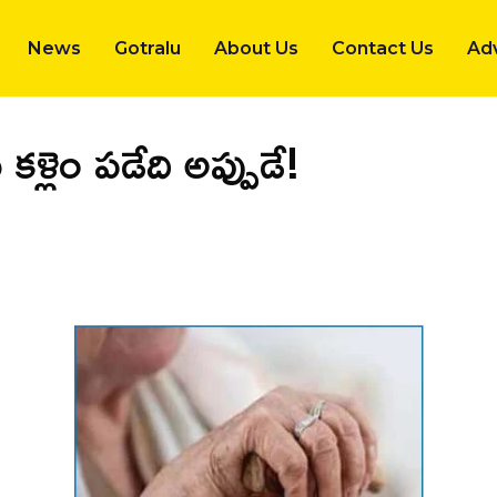
News
Gotralu
About Us
Contact Us
Adv
కళ్లెం పడేది అప్పుడే!