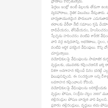
ప్రాణాలు కోల్పోతున్నారు.
పెద్దలు ఇంట్లో ఉంటే పిల్లలకు తోడుగా ఉ
వ్యవహారాలు, నైతిక విలువలు నేర్పుతారు. 
బాధ్యతాయుతమైన పౌరులుగా ఎదుగుతారు. కా
తరాలకు చేరేలా నేటి సమాజం కృషి చేయా
దాడిచేయడం, తోసివేయడం, హింసించడం, 
స్వేచ్ఛను హరించడం వంటివి శారీరక వేధిం
వారి వద్ద ఉన్నధనాన్ని, ఆభరణాలు, స్థ
వంటివి ఆర్థిక పరమైన వేధింపులు. కొన్న
చూస్తున్నాయి.
వయోధికులపై వేధింపులను సామాజిక రు
వృద్ధులకు, యువతకు కల్పించడానికి ఐక్య 
దిశగా అవగాహన కల్పించే దినం (వరల్డ్‌ ఎల్డ
పిలుపునిచ్చింది. ఈ సందర్భంగా అన్ని దే
అవగాహన కల్పించాలని కోరింది.
వయోధికులపై వేధింపులను అరికట్టేందుకు భ
వృద్ధుల పోషణ, సంక్షేమ చట్టం 2007’ ముఖ్య
తల్లిదండ్రుల పోషణ బాధ్యత వారి పిల్లలద
ప్రకారం తల్లిదండ్రులు, వృద్ధులు తమ పో