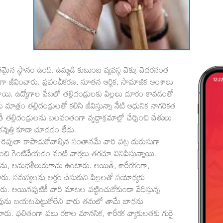
తమైన స్థానం ఉంది. ఉమ్మడి కుటుంబ వ్యవస్థ చెక్కు చెదరనంత
ా జీవించారు. ప్రపంచీకరణ, నూతన ఆర్థిక, సామాజిక అంశాలు
ేశాయి. ఉద్యోగాల వేటలో తల్లిదండ్రులకు పిల్లలు దూరం కావడంతో
మాత్రం తల్లిదండ్రులతో కలిసి జీవిస్తున్నా నేటి ఆధునిక నాగరికత
 తల్లిదండ్రులను బలవంతంగా వృద్ధాశ్రమాల్లో చేర్పించి చేతులు
న్నెత్తి కూడా చూడడం లేదు.
రెప్పలా కాపాడుకోవాల్సిన సంతానమే వారి పట్ల దురుసుగా
ంచి గెంటివేయడం వంటి వార్తలు తరచూ వినిపిస్తున్నాయి.
ను, అనుభశీలురుగాను ఉంటారు. అయితే, శారీరకంగా,
ు. సమస్యలను అర్థం చేసుకుని పిల్లలతో సయోధ్యకు
టారు. అయినప్పటికీ వారి మాటల పట్టించుకోకుండా వేధిస్తున్న
ువును బయటపెట్టుకోలేని వారు తమలో తామే బాధను
ంటారు. ఫలితంగా పలు రకాల మానసిక, శారీరక వ్యాకులతకు గురై