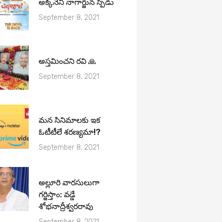
అక్కినేని నాగార్జున స్పీడు
September 8, 2021
అస్తమించని రవి 🙏
September 8, 2021
మ‌న సినిమాల‌కు ఇక
ఓటీటీలే శ‌ర‌ణ్య‌మా!?
September 8, 2021
అల్లూరి వారసులుగా
గర్జిస్తాం: వడ్డే
శోభనాద్రీశ్వరరావు
September 8, 2021