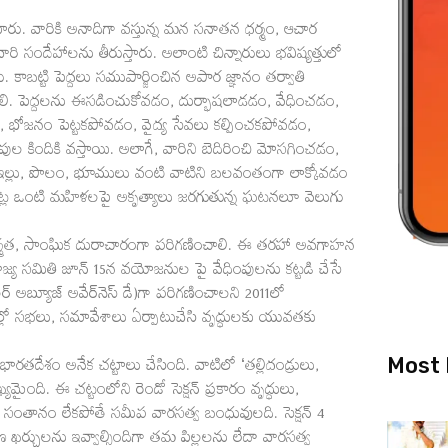
ంటారు. వారికి అనాదిగా వస్తున్న మన సనాతన ధర్మం, ఆచార
వారి సందేహాలను తీరుస్తారు. అలాంటి చిన్నారులు భవిష్యత్తులో
బట్టి పెద్దలు సముపార్జించిన అపార జ్ఞానం తర్వాతి
లి. పెద్దలను ఈసడించుకోవడం, దుర్భాషలాడడం, వేధించడం,
భోజనం పెట్టకపోవడం, వైద్య సేవలు కల్పించకపోవడం,
పుల కిందికి వస్తాయి. అలాగే, వారిని బెదిరించి మోసగించడం,
లం, ఇల్లు, పొలం, భూములు వంటి వాటిని బలవంతంగా లాక్కోవడం
ి చోట్ల ఒంటి మహిళలపై అకృత్యాలు జరగుతున్న ఘటనలూ వెలుగు
గ్మత, సాంఘిక దురాచారంగా పరిగణించాలి. ఈ తరహా అవగాహన
రాజ్య సమితి జూన్‌ 15న వయోజనుల పై వేధింపులను కట్టడి చేసే
ర్‌ అబ్యూజ్‌ అవేర్‌నెస్‌ డే)గా పరిగణించాలని 2011లో
శాల్లో సభలు, సమావేశాలు ఏర్పాటుచేసి వృద్ధులకు యువతకు
Most 
ారతదేశం అనేక చట్టాలు చేసింది. వాటిలో ‘తల్లిదండ్రులు,
మైంది. ఈ చట్టంలోని రెండో సెక్షన్‌ ప్రకారం వృద్ధులు,
ి. సంతానం లేకపోతే సమీప వారసత్వ బంధువులది. సెక్షన్‌ 4
షణ ఖర్చులను ఇవ్వాల్సిందిగా తమ పిల్లలను లేదా వారసత్వ