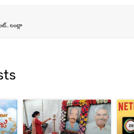
ట్.. లంబ్డా
sts