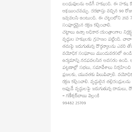
బంధువులను అడిగే హక్కుంది. ఈ హక్కు కోసం 
ఆశ్రయించవచ్చు. దరఖాస్తు వచ్చిన 90 రోజుల
ఇవ్వవలసి ఉంటుంది. ఈ చట్టంలోని 21వ సెక్
సంపూర్ణమైన రక్షణ కల్పించాలి.
చట్టాలు ఉన్నా అధికార యంత్రాంగాల నిర్లక్
వృద్ధుల హక్కులకు గ్రహణం పట్టింది.
తమపై జరుగుతున్న దౌర్జన్యాలను ఎవరి తోన
వయోధిక సంఘాలు ముందువరసలో ఉండి స
ఉద్యమాన్ని నడపవలసిన అవసరం ఉంది. అంద
పట్టణాల్లో సభలు, సమావేశాలు నిర్వహించి
ప్రజలకు, యువతకు పిలుపివ్వాలి. వయోధి
రక్షణ కల్పించాలి. వృద్ధులైన తల్లిదండ్రులన
అప్పుడే వృద్ధులపై జరుగుతున్న దాడులు, దౌర
– గణేశ్వర్‌బాబు వెల్లంకి
99482 25709