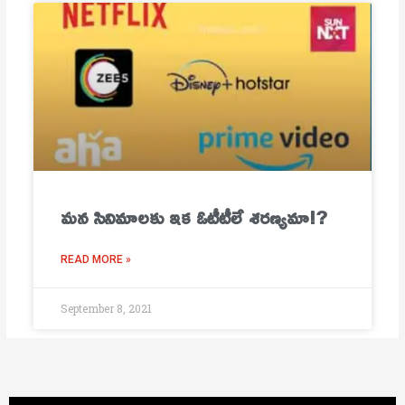
మ‌న సినిమాల‌కు ఇక ఓటీటీలే శ‌ర‌ణ్య‌మా!?
READ MORE »
September 8, 2021