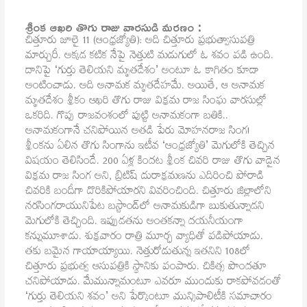
శ్రీంక ఆఖరి తొగు రాజు వారసుడి మరణం :
చిత్తూరు జూలై 11 (ఆంధ్రజ్యోతి): అది చిత్తూరు ప్రభుత్వాసుపత్రి
మార్చురీ. అక్కడ కటిక నేపై నెత్తుటి మడుగులో ఓ శవం పడి ఉంది.
దానిపై ‘గుర్తు తెలియని మృతదేశం’ అంటూ ఓ కాగితం కూడా
అంటించాడు. అది అనామక మృతదేహమే. అయితే, ఆ అనామక
మృతదేశం శ్రీకం ఆఖరి తొగు రాజు విక్రమ రాజ సింఘ వారసుల్లో
ఒకరిది. గొప్ప రాజవంశంలో పుట్టి అనామకంగా బతికి..
అనామకంగానే చనిపోయిన అతడి పేరు మోహనరాజ సింగ!
శ్రీంకను ఏలిన తొగు సింగాను ఇటీవ ‘ఆంధ్రజ్యోతి’ మెగులోకి తెచ్చిన
విషయం తెలిసిందే. 200 ఏళ్ల కిందట శ్రీంక చివరి రాజు తొగు వాడైన
విక్రమ రాజ సింగ అని, బ్రిటిష్‌ దురాక్రమణను ఎదిరించి పోరాడి
చివరికి బందీగా దొరికిపోయారని వివరించింది. చిత్తూరు జిల్లాలోని
నరసింగరాయునిపేట బస్టాండ్‌లో అనామకుడిగా బుకుతున్నాడని
మెగులోకి తెచ్చింది. ఇప్పుడతను అంతకన్నా దయనీయంగా
కన్నుమూశాడు. శుక్రవారం రాత్రి మూర్ఛ వ్యాధితో పడిపోయాడు.
తకు బమైన గాయాయ్యాయి. నెత్తురోడుతున్న ఇతనిని 108లో
చిత్తూరు ప్రభుత్వ ఆసుపత్రికి స్థానికు పంపారు. చికిత్స పొందతూ
చనిపోయాడు. మేమున్నామంటూ ఎవరూ ముందుకు రాకపోవడంతో
‘గుర్తు తెలియని శవం’ అని పేర్కొంటూ మున్సిపాలిటీకి సమాచారం