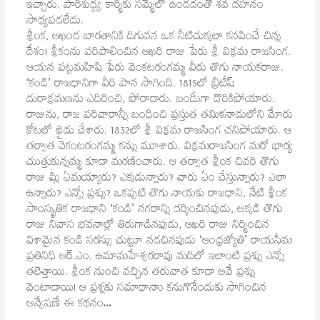
ఇచ్చారు. పారిశుద్ధ్య కార్మికు సమ్మెలో ఉండడంతో శవ దహనం
సాధ్యపడలేదు.
శ్రీంక, ఆఖండ బారతానికి దిగువన ఒక నీటిచుక్కలా కనపించే చిన్న
దేశం! శ్రీకంను పరిపాలించిన ఆఖరి రాజు పేరు శ్రీ విక్రమ రాజసింగ.
ఆయన పట్టమహిషి పేరు వెంకటరంగమ్మ వీరు తొగు నాయకరాజు.
‘కండి’ రాజధానిగా వీరి పాన సాగింది. 1815లో బ్రిటీష్‌
దురాక్రమణను ఎదిరించి, పోరాడారు. బందీుగా దొరికిపోయారు.
రాజును, రాజ పరివారాన్నీ బంధించి ప్రస్తుత తమిళనాడులోని వేూరు
కోటలో ఖైదు చేశారు. 1832లో శ్రీ విక్రమ రాజసింగ చనిపోయారు. ఆ
తర్వాత వెకంటరంగమ్మ కన్ను మూశారు. విక్రమరాజసింగ మరో భార్య
ముత్తుకున్నమ్మ కూడా మరణించారు. ఆ తర్వాత శ్రీంక చివరి తొగు
రాజు ప్లిు ఏమయ్యారు? ఎక్కడున్నారు? వారు ఏం చేస్తున్నారు? ఎలా
ఉన్నారు? ఎన్నో ప్రశ్ను? ఒకప్పటి తొగు నాయకు రాజధాని, నేటి శ్రీంక
సాంస్కృతిక రాజధాని ‘కండి’ నగరాన్ని దర్శించినపుడు, అక్కడి తొగు
రాజు నివాస భవనాల్లో తిరుగాడినపుడు, ఆఖరి రాజు నిర్మించిన
విశామైన కండి సరస్సు చుట్టూ నడచినపుడు ‘ఆంధ్రజ్యోతి’ రాయసీమ
ప్రతినిధి ఆర్‌.ఎం. ఉమామహేశ్వరరావు మదిలో ఇలాంటి ప్రశ్ను ఎన్నో
తలెత్తాయి. శ్రీంక నుంచి వచ్చిన తరువాత కూడా అవే ప్రశ్ను
వెంటాడాయి! ఆ ప్రశ్నకు సమాధానాు కనుగొనేందుకు సాగించిన
అన్వేషణే ఈ కథనం…