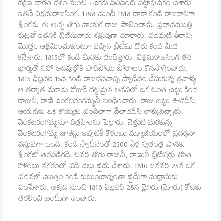
దక్షిణ భారత దేశం నుంచి ంకకు పిలిపించి పట్టాభిషేకం చేశారు.
ఇతనే విక్రమరాజసింగ. 1798 నుంచీ 1818 దాకా కండి రాజధానిగా
శ్రీంకను ఈ అచ్చ తొగు నాయక రాజు పాలించాడు. ప్రధానమంత్రి
కుట్రతో ఇతనికి బ్రిటీషువారు శత్రువుగా మారారు. పడమటి తీరాన్ని
మొత్తం ఆక్రమించుకుంటూ వచ్చిన బ్రిటీషు దొరు కండి మీద
కన్నేశారు. 1815లో కండి మీదకు దండెత్తారు. విక్రమరాజసింగ తన
భార్యతో సహా అడవుల్లోకి పారిపోయి పోరాటం కొనసాగించాడు.
1815 ఫిబ్రవరి 15న కండి రాజభవనాన్ని స్వాధీనం చేసుకున్న త్లెవాళ్ళు
ఆ తర్వాత మూడు రోజుకే దట్టమైన అడవిలో ఒక చింత చెట్టు కింద
రాజునీ, రాణి వెంకటరంగమ్మనీ బంధించారు. రాజు బట్టు ఊడదీసి,
ఆయనను ఒక కొయ్యకు పందిలాగా వేలాడదీసి లాక్కువచ్చారు.
వెంకటరంగమ్మనూ చిత్రహింసు పెట్టారు. నెత్తుటి మరకున్న
వెంకటరంగమ్మ జాకెట్టు ఇప్పటికీ కొళంబు మ్యూజియంలో ప్రదర్శనా
వస్తువుగా ఉంది. కండి స్వాదీనంతో 2300 ఏళ్ల స్వతంత్ర పానకు
శ్రీంకలో తెరపడిరది. చివరి తొగు రాజునీ, రాణునీ బ్రిటిషర్లు తొుత
కొళంబు నగరంలో పది నెలు ఖైదు చేశారు. 1816 జనవరి 25న ఒక
పడవలో మొత్తం కండి కుటుంబాన్నంతా ఖైదీుగా మద్రాసుకు
పంపేశారు. అక్కడ నుంచి 1816 ఫిబ్రవరి 28న మ్లోరు (వేూరు) కోటకు
తరలించి బందీుగా ఉంచారు.