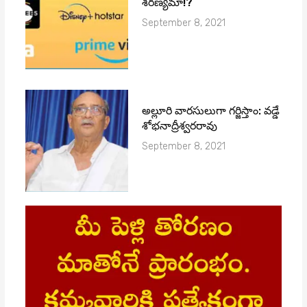
శ‌ర‌ణ్య‌మా!?
September 8, 2021
అల్లూరి వారసులుగా గర్జిస్తాం: వడ్డే
శోభనాద్రీశ్వరరావు
September 8, 2021