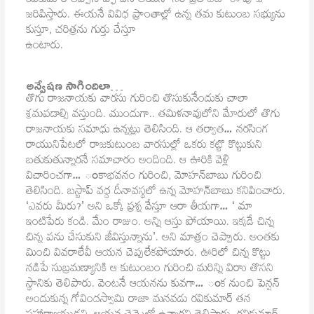
రవికుమార్‌ ఆప్పోసోప్ఫో చేసి అయినా సరే ప్రతి ఏటా ఈ పూజ
జరిపిస్తారు. ఈయనే వివిధ ప్రాంతాల్లో ఉన్న తమ కుటుంబ సభ్యును
కుస్తూ, చరిత్రను గుర్తు చేస్తూ
ఉంటారు.
అన్వేషణ సాగిందిలా…
తొగు రాజనాయకు వారసు గురించి తొసుకునేందుకు చాలా
శ్రమపడాల్సి వస్తుంది. ముందుగా.. తమిళనావులోని వేూరులో తొగు
రాజనాయకు సమాధు ఉన్నట్లు తెలిసింది. ఆ తర్వాత… నరసింగ
రాయునిపేటలో రాజకుటుంబ వారసుల్లో ఒకరు కట్టొ కొట్టుకుని
బతుకుతున్నారనే సమాచారం అందింది. ఆ ఊరికి వెళ్లి
విచారించగా… ంకాభవనం గురించి, మోహన్‌బాబు గురించి
తెలిసింది. బస్టాప్‌ వద్ద దీనావస్థలో ఉన్న మోహన్‌బాబు కనిపించారు.
‘ఎవరు మీరు?’ అని ఒక్కో ప్రశ్న వేస్తూ ఆరా తీయగా… ‘ మా
ఇంటిపేరు కండి. మేం రాజుం. అన్ని ఆస్తు పోయాయి. ఇక్కడే చిన్న
చిన్న పను చేసుకుని జీవిస్తున్నాను’. అని మాత్రం చెప్పారు. అంతకు
మించి వివరాలేవీ ఆయన చెప్పలేకపోయారు. ఊరిలో చిన్న కొట్టు
నడిపే సుబ్రమణ్యానికి ఆ కుటుంబం గురించి మరిన్ని విరాు తొసని
స్థానికు తెలిపారు. వెంటనే ఆయనను కువగా… ంక నుంచి పెన్షన్‌
అందుకున్న గోవిందస్వామి రాజా మనవడు రవికుమార్‌ తన