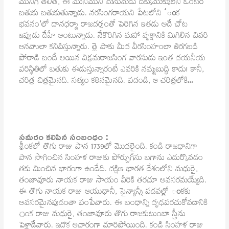
మునిగి తేలితే, ఈ మునిముని మనుమడు దిక్కుమొక్కులేని ఒంటరి
బతుకు బతుకుతున్నాడు. నరసింగరాయని పేటలోని ‘ంక
భవనం’లో దానధర్మా రాజదర్పంతో పెరిగిన ఇతడు అదే చోట
ఇప్పుడు దేహీ అంటున్నాడు. నేకొరిగిన మహా వృక్షానికి మిగిలిన చివరి
ఆనవాులా కనిపిస్తున్నారు. త్లె పాకు మీద వీరసింహంలా తిరగబడి
పోరాడి బందీ అయిన విక్రమరాజసింగ వారసుడు ఇంత దయనీయ
పరిస్థితిలో బతుకు ఈడుస్తున్నారంటే ఎవరికి నమ్మబుద్ధి కాదు! కానీ,
చరిత్ర చిత్రమైనది. సత్యం కఠినమైనది. పదండి, ఆ చరిత్రలోకి…
సమరం కలిపిన సంబంధం :
శ్రీంకలో తొగు రాజు పాన 1739లో మొదలైంది. కండి రాజధానిగా
పాన సాగించిన సింహళ రాజుకు పోర్చుగీసు బగాను ఎదుర్కొవడం
తకు మించిన భారంగా ఉండేది. దక్షిణ భారత దేశంలోని మధురై,
తంజావూరు నాయక రాజు సాయం వీరికి తరచూ అవసరమయ్యేది.
ఈ తొగు నాయక రాజు ఆయుధానీ, సైన్యాన్నీ పడవల్లో ంకకు
అవసరమైనపుడంతా పంపేవారు. ఈ బంధాన్ని దృఢపరచుకోవడానికి
ంక రాజు మధురై, తంజావూరు తొగు రాజకుటుంబా స్త్రీను
పెళ్లాడేవారు. ఇదొక ఆచారంగా మారిపోయింది. కండి సింహళ రాజు