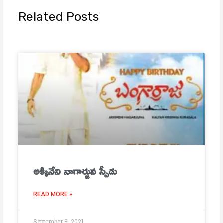
Related Posts
అక్కినేని నాగార్జున స్పీడు
READ MORE »
September 8, 2021