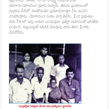
రప్పించారు. 1964లో సోదరి రాజ్యక్ష్మి చనిపోవడంతో
యోగానందరాజసింగ మ్లోరు వచ్చారు. తిరుగు ప్రయాణంలో
మద్రాసు బీచ్‌లో ఈతకొడుతూ ప్రమాదవశాత్తూ నీట మునిగి
చనిపోయారు. యోగానంద మరణ వార్త తెలిసి.. శ్రీంక ప్రభుత్వం
తమ దేశంలో ఉన్న ఆయన బంధువును ప్రత్యేక విమానంతో భారత్‌కు
పంపింది. కుట్టుబట్టతో ఇక్కడికి చేరుకున్న వారు తిరిగి శ్రీంకకు
చేరుకోలేదు.