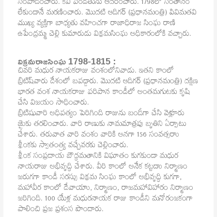
సంపాదించారు. కవి పండితును ఆదరించారు. 1798లో సంతానం
లేకుండానే మరణించారు. మొదటి ఆదిగర్‌ (ప్రధానమంత్రి) పివిమతవి
ముఖ్య వ్యక్తిగా బాధ్యతు వహించగా రాజాధిరాజ సింఘ రాణి
ఉపేంద్రమ్మ చెల్లి కుమారుడు విక్రమసింఘ అధికారంలోకి వచ్చారు.
విక్రమరాజసింఘ 1798-1815 :
చివరి మధుర నాయకరాజు వంశంలోనివాడు. ఇతని కాంలో
బ్రిటిష్‌వారు దేశంలో బపడ్డారు. మొదటి ఆదిగర్‌ (ప్రధానమంత్రి) దక్షిణ
భారత వంశ నాయకరాజు పరిపాన కాండీలో అంతమగుటకు కృషి
చేసి విజయం సాధించారు.
బ్రిటిషువారి అధిపత్యం పెరిగింది రాజును బందీగా చేసి వెళ్లూరు
జైుకు తరలించారు. వారి రాణుకు నామమాత్రపు బృతిని ఏర్పాటు
చేశారు. తరువాత వారి వంశం వారికి అనగా 156 సంవత్సరాు
శ్రీంకకు స్వాతంత్య్ర వచ్చేవరకు చెల్లించారు.
శ్రీంక సంప్రదాయ బౌద్ధమతానికి విఘాతం కుగకుండా మధుర
నాయరాజు అభివృద్ధి చేశారు. వీరి కాంలో అనేక కట్టడాు నిర్మాణం
జరుగగా కాండీ సరస్సు విక్రమ సింఘ కాంలో అభివృద్ధి కుగగా,
మహావీర కాంలో దేవాయాు, నిర్మాణం, రాజమహావిహారం నిర్మాణం
జరిగింది. 100 యేళ్ల మధురనాయక రాజు కాండీని మనోరంజకంగా
పాలించి ప్రజ ప్రశంస పొందారు.