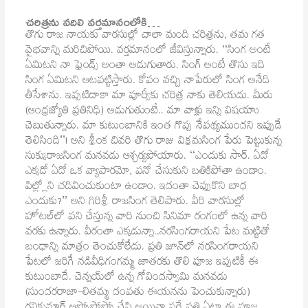
చరిత్రను వదిలి వర్తమానంలోకి…
తొగు రాజ నాయకు వారసుల్లో చాలా మంది చరిత్రను, తమ గత
వైభవాన్ని మరిచిపోయి. వర్తమానంలో జీవిస్తున్నారు. ‘‘సింగ అంటే
ఏమిటని నా ఫ్రెండ్స్‌ అంతా అడుగుతారు. సింగ్‌ అంటే తొసు ఇది
సింగ ఏమిటని ఆటపట్టిస్తారు. కోపం వచ్చి నాపేరులో సింగ అనేది
తీసేశాను. ఇప్పటిదాకా మా పూర్వీకు చరిత్ర నాకు తెలియదు. మీరు
(ఆంధ్రజ్యోతి ప్రతినిధి) అడుగుతుంటే.. మా వాళ్లు ఇన్ని విషయాు
చెబుతున్నారు. మా కుటుంబానికి ఇంత గొప్ప నేపథ్యముందని ఇప్పుడే
తెలిసింది’’! అని శ్రీంక చివరి తొగు రాజు విక్రమసింగ పేరు పెట్టుకున్న
సుక్కురాజసింగ మనవడు ఆశ్చర్యపోయారు. ‘‘ఎందుకు సార్‌. ఏదో
ఎక్కడో ఏదో ఒక వ్యాపారమో, పనో చేసుకుని బతికిపోతా ఉండాం.
పిల్ల్లోని చదివించుకుంటా ఉండాం. ఇదంతా చెప్పుకొని బాధ
ఎందుకు?’’ అని గిరిశ్రీ రాజసింగ తెలిపారు. వీరి వారసుల్లో
హోటల్‌లో పని చేస్తున్న వారి నుంచి సినిమా రంగంలో ఉన్న వారి
వరకు ఉన్నారు. వీరంతా ఎక్కడున్నా..నరసింగరాయని పేట మట్టితో
బంధాన్ని మాత్రం తెంచుకోలేదు. ప్రతి జూన్‌లో నరసింగరాయని
పేటలో జరిగే నడివీధిగంగమ్మ జాతరకు తొలి పూజ ఇప్పటికీ ఈ
కుటుంబాదే. చెన్నయ్‌లో ఉన్న గోవిందస్వామి మనవడు
(సుందరరాజా-లితమ్మ దంపతు ఈయనను పెంచుకున్నారు)