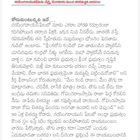
కోరుకుంటున్నది ఇదే…
నరసింగరాయనిపేటలో నూరు ఎకరాు హారతి కర్పూరంలా
కరిగిపోయిన తర్వాత వీళ్లకి. ఇక్కడ నిువ నీడలేదు. జాతరకి వస్తే,
రవికుమార్‌కు తన స్నేహితుడు సుబ్రమణ్యం భోజనం పెడతాడు.
గుడిలో ఉంటారు. ‘‘శ్రీంకలోని కండిలో మా తాతుండిన ప్యాలెస్‌ని
చూసినపుడు కండ్లలో నీళ్ళు ఆగలేదు. మహా ప్యాలెస్‌నే వదుకున్న
వాళ్ళం. మా గురించి భారత ప్రభుత్వం శ్రీంక ప్రభుత్వం దృష్టికి
తీసుకువెళ్లాలి. మళ్లీ మా కుటుంబాకు భరణం వచ్చే ఏర్పాటు
చేయాలి. లేదా భారత ఫ్రభుత్వమైనా మమ్మల్ని పట్టించుకోవాలి’’ అని
కీర్తి శ్రీరాజసింగ కోరుతున్నారు. ‘‘మేం కండి రాజుం, మేం తొగు దా
మాట్లాడతాం. చదివేకి, రాసేకి మాత్రం రాదు. తొగు బడి లేదు కదా
ఇంగ్లీషు తమిళం సదివితిమి. గోవిందరాజస్వామి రాజా పెద్ద కోడలిని
నేను. నాపేరు లితమ్మ! ంక గవుర్మెంటుకి రాయండి. గోవిందస్వామి
రాజా కోడు లితమ్మ పించను అడగతా ఉండాది అని చెప్పండి’’ అని
90 ఏళ్ల లితమ్మ కోరారు. నరసింగరాయుని పేటలో ఆంధ్రా ప్రభుత్వం
కొంత స్థం ఇస్తే ఇు్ల కట్టుకుని ఉండిపోతామని రాజకుటుంబం
వారసు పేర్కొన్నారు. తొగు వాళ్లం కదా! ఏడాడనో ఎందుకు
ఏరుకులాడతా బతకవ? అని దీనంగా ప్రశ్నించే ఈ రాజకుటుంబానికి