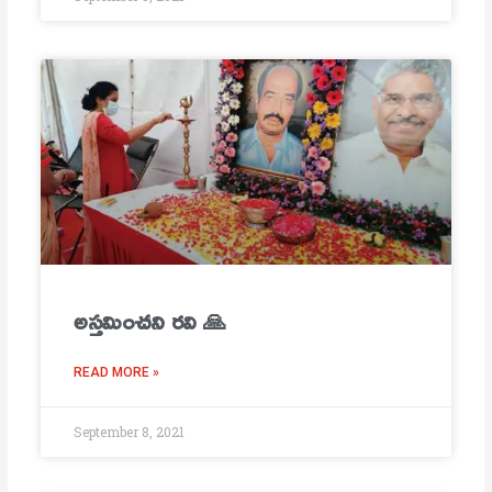
అస్తమించని రవి 🙏
READ MORE »
September 8, 2021