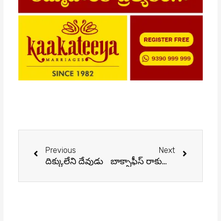
Prev
Next
Previous
Next
దిక్కులేని దేవుడు
బాక్సాఫీస్‌ రాకుమారుడు