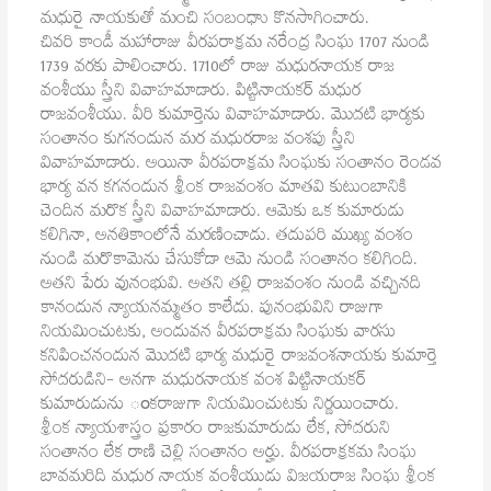
మధురై నాయకుతో మంచి సంబంధాు కొనసాగించారు.
చివరి కాండీ మహారాజు వీరపరాక్రమ నరేంద్ర సింఘ 1707 నుండి
1739 వరకు పాలించారు. 1710లో రాజు మధురనాయక రాజ
వంశీయు స్త్రీని వివాహమాడారు. పిట్టినాయకర్‌ మధుర
రాజవంశీయు. వీరి కుమార్తెను వివాహమాడారు. మొదటి భార్యకు
సంతానం కుగనందున మర మధురరాజ వంశపు స్త్రీని
వివాహమాడారు. అయినా వీరపరాక్రమ సింఘకు సంతానం రెండవ
భార్య వన కగనందున శ్రీంక రాజవంశం మాతవి కుటుంబానికి
చెందిన మరొక స్త్రీని వివాహమాడారు. ఆమెకు ఒక కుమారుడు
కలిగినా, అనతికాంలోనే మరణించాడు. తదుపరి ముఖ్య వంశం
నుండి మరొకామెను చేసుకోడా ఆమె నుండి సంతానం కలిగింది.
అతని పేరు వునంభువి. అతని తల్లి రాజవంశం నుండి వచ్చినది
కానందున న్యాయనమ్మతం కాలేదు. పునంభువిని రాజుగా
నియమించుటకు, అందువన వీరపరాక్రమ సింఘకు వారసు
కనిపించనందున మొదటి భార్య మధురై రాజవంశనాయకు కుమార్తె
సోదరుడిని- అనగా మధురనాయక వంశ పిట్టినాయకర్‌
కుమారుడును ంకరాజుగా నియమించుటకు నిర్ణయించారు.
శ్రీంక న్యాయశాస్త్రం ప్రకారం రాజకుమారుడు లేక, సోదరుని
సంతానం లేక రాణి చెల్లి సంతానం అర్హు. వీరపరాక్రకమ సింఘ
బావమరిది మధుర నాయక వంశీయుడు విజయరాజ సింఘ శ్రీంక