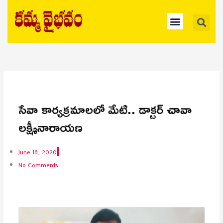
Skip
Se
Menu
to
content
సేవా కార్యక్రమాలలో మేటి.. డాక్టర్ చావా
లక్ష్మీనారాయణ
June 16, 2020
No Comments