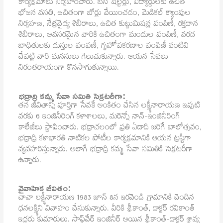
కార్యక్రమాలు నిర్వహించారు. బస్ షెల్టర్లు, విద్యార్థులకు ఉచిత
భోజన వసతి, ఉచితంగా బోర్లు వేయించడం, మెడికల్ క్యాంపుల
నిర్వహణ, నేత్రవైద్య శిబిరాలు, ఉచిత కుట్టుమిషన్ల పంపిణీ, రక్తదాన
శిబిరాలు, అవసరమైన వారికి ఉచితంగా మందుల పంపిణీ, వరద
బాధితులకు దుస్తుల పంపణీ, గృహోపకరణాల పంపిణీ వంటివి
చేపట్టి వారి మనసులు గెలుచుకున్నారు. ఆయన సేవలు
నిరంతరాయంగా కొనసాగుతున్నాయి.
భద్రాద్రి కమ్మ సేవా సమితి సెక్రటరీగా:
తన జీవితాన్ని పూర్తిగా సేవకే అంకితం చేసిన లక్ష్మీనారాయణ ఇప్పటి
వరకు 6 ఇంజినీరింగ్ కళాశాలలు, మరెన్నో నాన్-ఇంజినీరింగ్
కాలేజీలు స్థాపించారు. భద్రాచలంలో ప్రతి ఏడాది జరిగే బాలోత్సవం,
భద్రాద్రి కళాభారతి నాటికల పోటీల కార్యక్రమానికి ఆయన ట్రస్టీగా
వ్యవహరిస్తున్నారు. అలాగే భద్రాద్రి కమ్మ సేవా సమితికి సెక్రటరీగా
ఉన్నారు.
వైవాహిక జీవితం:
చావా లక్ష్మీనారాయణ 1983 జూన్ 8న ఇరవెండి గ్రామానికి చెందిన
ధనలక్ష్మిని వివాహం చేసుకున్నారు. వీరికి శ్రీకాంత్, డాక్టర్ రవికాంత్
ఇద్దరు కుమారులు. సాఫ్ట్‌వేర్ ఇంజినీర్ అయిన శ్రీకాంత్-డాక్టర్ శ్రావ్య