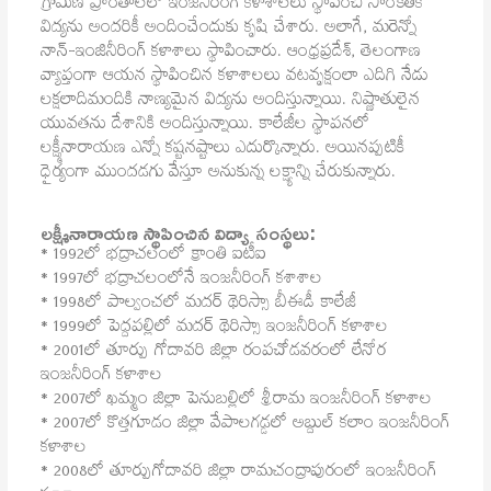
గ్రామీణ ప్రాంతాలలో ఇంజనీరింగ్ కళాశాలలు స్థాపించి సాంకేతిక
విద్యను అందరికీ అందించేందుకు కృషి చేశారు. అలాగే, మరెన్నో
నాన్-ఇంజినీరింగ్ కళాశాలు స్థాపించారు. ఆంధ్రప్రదేశ్, తెలంగాణ
వ్యాప్తంగా ఆయన స్థాపించిన కళాశాలలు వటవృక్షంలా ఎదిగి నేడు
లక్షలాదిమందికి నాణ్యమైన విద్యను అందిస్తున్నాయి. నిష్ణాతులైన
యువతను దేశానికి అందిస్తున్నాయి. కాలేజీల స్థాపనలో
లక్ష్మీనారాయణ ఎన్నో కష్టనష్టాలు ఎదుర్కొన్నారు. అయినప్పటికీ
ధైర్యంగా ముందడగు వేస్తూ అనుకున్న లక్ష్యాన్ని చేరుకున్నారు.
లక్ష్మీనారాయణ స్థాపించిన విద్యా సంస్థలు:
* 1992లో భద్రాచలంలో క్రాంతి ఐటీఐ
* 1997లో భద్రాచలంలోనే ఇంజనీరింగ్ కశాశాల
* 1998లో పాల్వంచలో మదర్ థెరిస్సా బీఈడీ కాలేజీ
* 1999లో పెద్దపల్లిలో మదర్ థెరిస్సా ఇంజనీరింగ్ కళాశాల
* 2001లో తూర్పు గోదావరి జిల్లా రంపచోడవరంలో లేనోర
ఇంజనీరింగ్ కళాశాల
* 2007లో ఖమ్మం జిల్లా పెనుబల్లిలో శ్రీరామ ఇంజనీరింగ్ కళాశాల
* 2007లో కొత్తగూడం జిల్లా వేపాలగడ్డలో అబ్దుల్ కలాం ఇంజనీరింగ్
కళాశాల
* 2008లో తూర్పుగోదావరి జిల్లా రామచంద్రాపురంలో ఇంజనీరింగ్