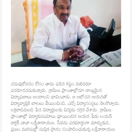
చదువుకోవడం కోసం తాను పడిన కష్టం మరెవరూ
పడకూడదనుకున్నారు. గ్రామీణ ప్రాంతాల్లోనూ నాణ్యమైన
విద్యాఫలాలు అందాలని భావించారు. ఆ ఆలోచన ఆయనతో
విద్యావ్యాప్తికి బాటలు వేయించింది. ఎన్నో విద్యాసంస్థలు నెలకొల్పారు.
లక్షలాదిమంది పేద విద్యార్థులకు విద్యను దగ్గర చేశారు. గ్రామీణ
ప్రాంతాల్లో విద్యాకుసుమాలు పూయించిన ఆయన పేరు లయన్
డాక్టర్ చావా లక్ష్మీనారాయణ. సేవను పరమార్థంగా మార్చుకుని,
ప్రజల మనసుల్లో సుస్థిర స్థానం సంపాదించుకున్న లక్ష్మీనారాయణ