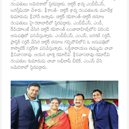
దంపతులు అమెరికాలో స్థిరపడ్డారు. డాక్టర్ శ్రావ్య ఎంబీబీఎస్,
అనస్తీషియా చేశారు. శ్రీకాంత్- డాక్టర్ శ్రావ్య దంపతులకు మూడేళ్ల
కుమారుడు శ్రీహాన్ ఉన్నాడు. డాక్టర్ రవికాంత్-డాక్టర్ తనూజ
దంపతులు హైదరాబాద్‌లో స్థిరపడ్డారు. ఎంబీబీఎస్, ఎండీ,
రేడియాలజీ చేసిన డాక్టర్ రవికాంత్ బంజారాహిల్స్‌లోని విరించి
ఆసుపత్రిలో పనిచేస్తున్నారు. ఎంబీబీఎస్, ఎంఎస్, జనరల్ సర్జన్,
ప్లాస్టిక్ సర్జన్ చేసిన డాక్టర్ తనూజ గచ్చిబౌలిలోని ఓ ఆసుపత్రిలో
కాస్మొటిక్ సర్జన్‌గా పనిచేస్తున్నారు. లక్ష్మీనారాయణ తమ్ముడు చావా
శ్రీనివాసరావు. ఆయన భార్య రమాదేవి. శ్రీనివాసరావు-రమాదేవి
దంపతుల కుమారుడు చావా అభిలాష్ బీటెక్, ఎంఎస్ చేసి
అమెరికాలో స్థిరపడ్డారు.