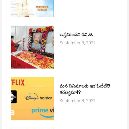
అస్తమించని రవి 🙏
September 8, 2021
మ‌న సినిమాల‌కు ఇక ఓటీటీలే
శ‌ర‌ణ్య‌మా!?
September 8, 2021