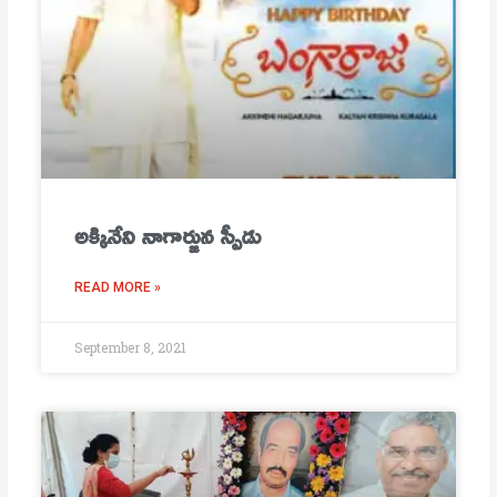
అక్కినేని నాగార్జున స్పీడు
READ MORE »
September 8, 2021