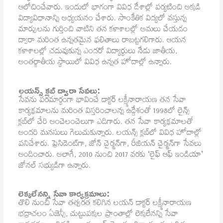
ఆలోచించేవారు. ఇందులో భాగంగా వివిధ దేశాల్లో పర్యటించి అక్కడి
విద్యావిధానాన్ని అధ్యయనం చేశారు. సాంకేతిక విద్యలో వస్తున్న
మార్పులను గుర్తించి వాటిని తన కళాశాలల్లో అమలు చేయడం
ద్వారా మరింత ఉన్నతమైన ఫలితాలు రాబట్టగలిగారు. ఆయన
కళాశాలల్లో చదువుకున్న ఎందరో విద్యార్థులు నేడు జాతీయ,
అంతర్జాతీయ స్థాయిలో వివిధ ఉన్నత హోదాల్లో ఉన్నారు.
లయన్స్ క్లబ్ ద్వారా సేవలు:
సేవను పరమార్థంగా భావించే డాక్టర్ లక్ష్మీనారాయణ తన సేవా
కార్యక్రమాలను మరింత విస్తరించాలన్న ఉద్దేశంతో 1998లో లైన్స్
క్లబ్‌లో చేరి అంచెలంచెలుగా ఎదిగారు. తన సేవా కార్యక్రమాలతో
అందరి మనసులు గెలుచుకున్నారు. లయన్స్ క్లబ్‌లో వివిధ హోదాల్లో
పనిచేశారు. ప్రెసిడెంట్‌గా, జోన్ చైర్మన్‌గా, రీజియన్ చైర్మన్‌గా సేవలు
అందించారు. అలాగే, 2010 నుంచి 2017 వరకు ‘లైఫ్ ఆఫ్ ఇండియా’
జోనల్ సభ్యుడిగా ఉన్నారు.
లెక్కలేనన్ని సేవా కార్యక్రమాలు:
తొలి నుంచీ సేవా తత్పరత కలిగిన లయన్ డాక్టర్ లక్ష్మీనారాయణ
భద్రాచలం ఏజెన్సీ, చుట్టుపక్కల ప్రాంతాల్లో లెక్కలేనన్ని సేవా