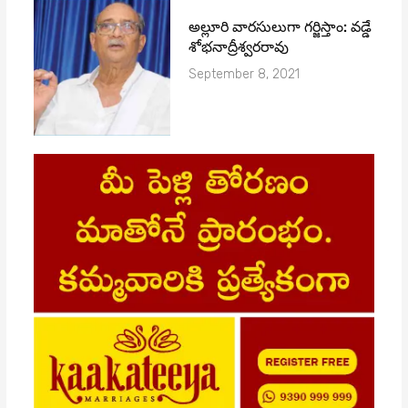
అల్లూరి వారసులుగా గర్జిస్తాం: వడ్డే
శోభనాద్రీశ్వరరావు
September 8, 2021