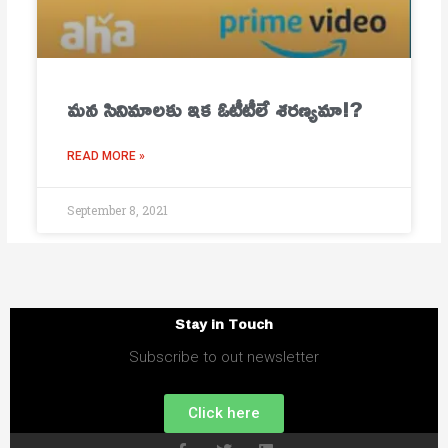
మ‌న సినిమాల‌కు ఇక ఓటీటీలే శ‌ర‌ణ్య‌మా!?
READ MORE »
September 8, 2021
Stay in Touch
Subscribe to out newsletter
Click here