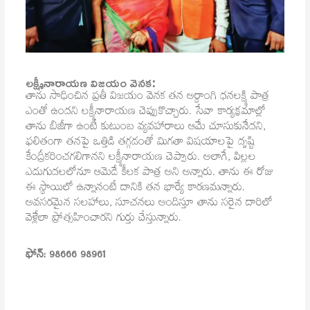
లక్ష్మీనారాయణ విజయం వెనక:
తాను సాధించిన ప్రతీ విజయం వెనక తన అర్ధాంగి ధనలక్ష్మి పాత్ర
ఎంతో ఉందని లక్ష్మీనారాయణ చెప్పుకొచ్చారు. సేవా కార్యక్రమాల్లో
తాను బిజీగా ఉంటే కుటుంబ వ్యవహారాలు ఆమే చూసుకునేదని,
ఫలితంగా తనపై ఒత్తిడి తగ్గడంతో మిగతా విషయాలపై దృష్టి
కేంద్రీకరించగలిగానని లక్ష్మీనారాయణ చెప్పారు. అలాగే, పిల్లల
ఎదుగుదలలోనూ ఆమెదే కీలక పాత్ర అని అన్నారు. తాను ఈ రోజు
ఈ స్థాయిలో ఉన్నానంటే దానికి తన భార్యే కారణమన్నారు.
అవసరమైన సలహాలు, సూచనలు అందిస్తూ తాను సరైన దారిలో
వెళ్లేలా ప్రోత్సహించారని గుర్తు చేస్తున్నారు.
ఫోన్: 98666 98961