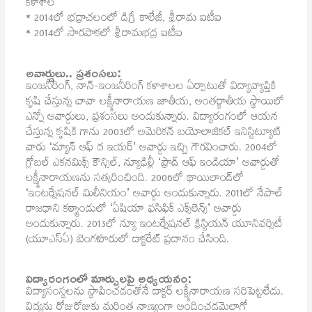
కళాశాల
* 2014లో భద్రాచలంలో డిగ్రీ కాలేజీ, శ్రీరామ ఐటీఐ
* 2014లో సారపాకలో శ్రీరామభద్ర ఐటీఐ
అవార్డులు.. ప్రశంసలు:
ఇంజనీరింగ్, నాన్-ఇంజనీరింగ్ కళాశాలల ఏర్పాటుతో విద్యావ్యాప్తికి
కృషి చేస్తున్న చావా లక్ష్మీనారాయణ జాతీయ, అంతర్జాతీయ స్థాయిలో
ఎన్నో అవార్డులు, ప్రశంసలు అందుకున్నారు. విద్యారంగంలో ఆయన
చేస్తున్న కృషికి గాను 2003లో అమెరికన్ బయోలాజికల్ ఇనిస్టిట్యూట్
వారు ‘మ్యాన్ ఆఫ్ ద ఇయర్’ అవార్డు ఇచ్చి గౌరవించారు. 2004లో
గ్లోబల్ ఎకనమిక్స్ కౌన్సిల్, న్యూఢిల్లీ ‘ప్రౌడ్ ఆఫ్ ఇండియా’ అవార్డుతో
లక్ష్మీనారాయణను సత్కరించింది. 2006లో థాయిలాండ్‌లో
‘ఇంటర్నేషనల్ మిలీనియం’ అవార్డు అందుకున్నారు. 2011లో నేపాల్
రాజధాని కఠ్మాండులో ‘ఏషియా ఫసిఫిక్ ఎక్స్‌లెన్స్’ అవార్డు
అందుకున్నారు. 2013లో న్యూ ఇంటర్నేషనల్ క్రిస్టియన్ యూనివర్సిటీ
(యూఎస్ఏ) బెంగళూరులో డాక్టరేట్ ప్రదానం చేసింది.
విద్యారంగంలో మార్పులపై అధ్యయనం:
విద్యాసంస్థలను స్థాపించడంతోనే డాక్టర్ లక్ష్మీనారాయణ సరిపెట్టలేదు.
విద్యను రోజురోజుకు మరింత నాణ్యంగా అందించడమెలాగో