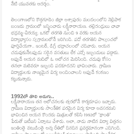
నేటి యువతకు ఆదర్శం.
తెలంగాణలోని కొత్తగూడెం జిల్లా అశ్వాపురం మండలంలోని నెల్లిపాక
బంజరు గ్రామంలో జన్మించారు లక్ష్మీనారాయణ. తల్లిదండ్రులు చావా
భద్రమ్మ-వీరయ్య. ఒకటో తరగతి నుంచి 9 వరకు ఆయన
విద్యాభ్యాసం స్వగ్రామంలోనే జరిగింది. పదో తరగతిని పాల్వంచలో
పూర్తిచేయగా.. ఇంటర్, డిగ్రీ భద్రాచలంలో చదివారు. ఆయన
చదువుకునేటప్పుడు సరైన వసతులు లేక ఎన్నో ఇబ్బందులు పడ్డారు.
అప్పుడే ఆయన మదిలో ఓ ఆలోచన మెరిసింది. చదువు కోసం
తనలా మరెవరూ ఇబ్బంది పడకూడదని భావించారు. గ్రామీణ
విద్యార్థులకు నాణ్యమైన విద్య అందించాలని అప్పుడే కంకణం
కట్టుకున్నారు.
1992లో తొలి అడుగు..
లక్ష్మీనారాయణ తన ఆలోచనలకు త్వరలోనే కార్యరూపం ఇచ్చారు.
గ్రామీణ విద్యార్థులకు సాంకేతిక పరమైన విద్య కూడా అవసరమని
భావించిన ఆయన కొందరు మిత్రులతో కలిసి 1992లో ‘క్రాంతి’
పేరుతో ఐటీఐని ఏర్పాటు చేశారు. అలా, నాడు నాటిన విద్యా విత్తనం
ఇంతింతై వటుడింతై అన్న రీతిలో దినదిన ప్రవర్థమానంగా ఎదిగింది.