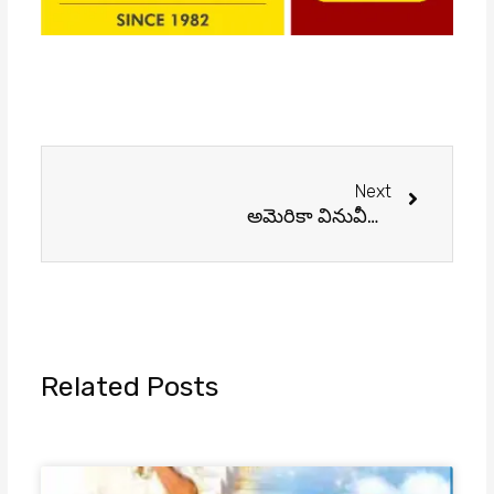
Next
Next
అమెరికా వినువీధిలో భారత కీర్తి పతాకాన్ని ఎగరేస్తున్న రియా సంజిత ఉప్పలపాటి
Related Posts