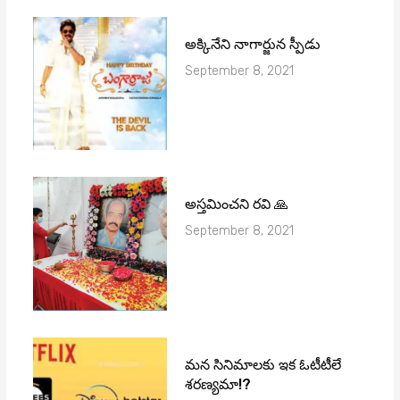
అక్కినేని నాగార్జున స్పీడు
September 8, 2021
అస్తమించని రవి 🙏
September 8, 2021
మ‌న సినిమాల‌కు ఇక ఓటీటీలే
శ‌ర‌ణ్య‌మా!?