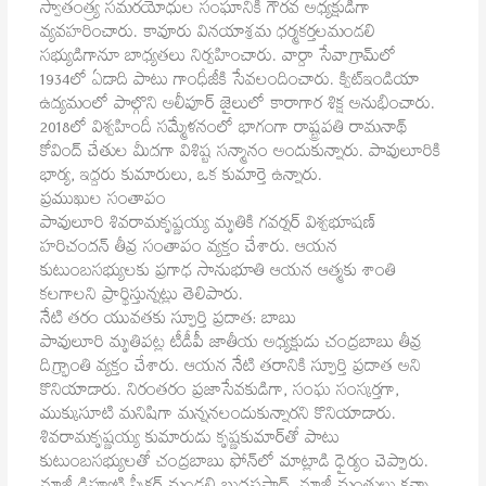
స్వాతంత్య్ర సమరయోధుల సంఘానికి గౌరవ అధ్యక్షుడిగా
వ్యవహరించారు. కావూరు వినయాశ్రమ ధర్మకర్తలమండలి
సభ్యుడిగానూ బాధ్యతలు నిర్వహించారు. వార్దా సేవాగ్రామ్‌లో
1934లో ఏడాది పాటు గాంధీజీకి సేవలందించారు. క్విట్‌ఇండియా
ఉద్యమంలో పాల్గొని అలీపూర్‌ జైలులో కారాగార శిక్ష అనుభించారు.
2018లో విశ్వహిందీ సమ్మేళనంలో భాగంగా రాష్ట్రపతి రామనాథ్‌
కోవింద్‌ చేతుల మీదగా విశిష్ట సన్మానం అందుకున్నారు. పావులూరికి
భార్య, ఇద్దరు కుమారులు, ఒక కుమార్తె ఉన్నారు.
ప్రముఖుల సంతాపం
పావులూరి శివరామకృష్ణయ్య మృతికి గవర్నర్‌ విశ్వభూషణ్‌
హరిచందన్‌ తీవ్ర సంతాపం వ్యక్తం చేశారు. ఆయన
కుటుంబసభ్యులకు ప్రగాఢ సానుభూతి ఆయన ఆత్మకు శాంతి
కలగాలని ప్రార్థిస్తున్నట్లు తెలిపారు.
నేటి తరం యువతకు స్ఫూర్తి ప్రదాత: బాబు
పావులూరి మృతిపట్ల టీడీపీ జాతీయ అధ్యక్షుడు చంద్రబాబు తీవ్ర
దిగ్ర్భాంతి వ్యక్తం చేశారు. ఆయన నేటి తరానికి స్ఫూర్తి ప్రదాత అని
కొనియాడారు. నిరంతరం ప్రజాసేవకుడిగా, సంఘ సంస్కర్తగా,
ముక్కుసూటి మనిషిగా మన్ననలందుకున్నారని కొనియాడారు.
శివరామకృష్ణయ్య కుమారుడు కృష్ణకుమార్‌తో పాటు
కుటుంబసభ్యులతో చంద్రబాబు ఫోన్‌లో మాట్లాడి ధైర్యం చెప్పారు.