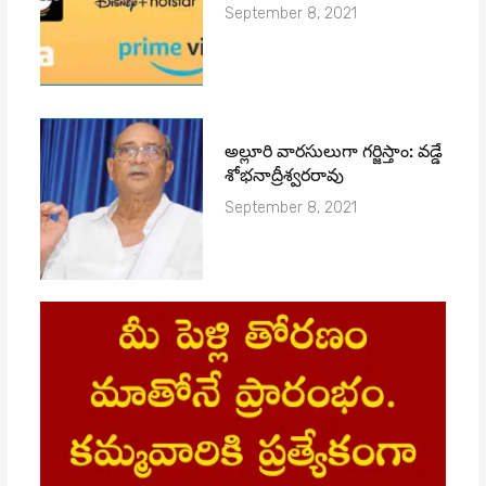
September 8, 2021
అల్లూరి వారసులుగా గర్జిస్తాం: వడ్డే
శోభనాద్రీశ్వరరావు
September 8, 2021