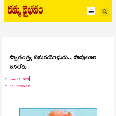
Skip
Se
Menu
to
content
స్వాతంత్య్ర సమరయోధుడు.. పావులూరి
ఇకలేరు
June 23, 2021
No Comments