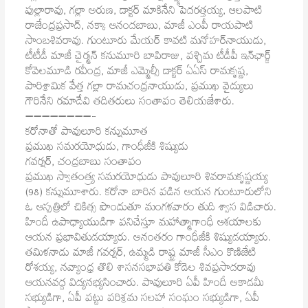
పుల్లారావు, గల్లా అరుణ, డాక్టర్‌ మాకినేని పెదరత్తయ్య, ఆలపాటి
రాజేంద్రప్రసాద్‌, నక్కా ఆనందబాబు, మాజీ ఎంపీ రాయపాటి
సాంబశివరావు. గుంటూరు మేయర్‌ కావటి మనోహర్‌నాయుడు,
టీటీడీ మాజీ చైర్మన్‌ కనుమూరి బాపిరాజు, పశ్చిమ టీడీపీ ఇన్‌ఛార్జ్‌
కోవెలమూడి రవీంద్ర, మాజీ ఎమ్మెల్సీ డాక్టర్‌ ఏఏస్‌ రామకృష్ణ,
పారిశ్రామిక వేత్త గల్లా రామచంద్రనాయుడు, ప్రముఖ వైద్యులు
గౌరినేని రమాదేవి తదితరులు సంతాపం తెలియజేశారు.
————————-
కరోనాతో పావులూరి కన్నుమూత
ప్రముఖ సమరయోధుడు, గాంధీజీకి శిష్యుడు
గవర్నర్‌, చంద్రబాబు సంతాపం
ప్రముఖ స్వాతంత్య్ర సమరయోధుడు పావులూరి శివరామకృష్ణయ్య
(98) కన్నుమూశారు. కరోనా బారిన పడిన ఆయన గుంటూరులోని
ఓ ఆస్పత్రిలో చికిత్స పొందుతూ మంగళవారం తుది శ్వాస విడిచారు.
హిందీ ఉపాధ్యాయుడిగా పనిచేస్తూ మహాత్మాగాంధీ ఆశయాలకు
ఆయన ప్రభావితుడయ్యారు. అనంతరం గాంధీజీకి శిష్యుడయ్యారు.
తమిళనాడు మాజీ గవర్నర్‌, ఉమ్మడి రాష్ట్ర మాజీ సీఎం కొణిజేటి
రోశయ్య, నవ్యాంధ్ర తొలి శాసనసభాపతి కోడెల శివప్రసాదరావు
ఆయనవద్ద విద్యనభ్యసించారు. పావులూరి ఏపీ హిందీ అకాడమీ
సభ్యుడిగా, ఏపీ పట్టు పరిశ్రమ సలహా సంఘం సభ్యుడిగా, ఏపీ