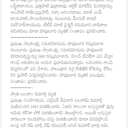
మాజీ డిప్యూటి స్పీకర్‌ మండలి బుద్ధప్రసాద్‌, మాజీ మంత్రులు కన్నా
లక్ష్మీనారాయణ, ప్రత్తిపాటి పుల్లారావు, డాక్టర్‌ మాకినేని పెదరత్తయ్య,
ఆలపాటి రాజేంద్రప్రసాద్‌, నక్కా ఆనందబాబు, మాజీ ఎంపీ
రాయపాటి సాంబశివరావు. గుంటూరు మేయర్‌ కావటి
మనోహర్‌నాయుడు, టీటీడీ మాజీ చైర్మన్‌ కనుమూరి బాపిరాజు
తదితరులు కూడా పావులూరి మృతికి సంతాపం ప్రకటించారు.
———————————
ప్రముఖ స్వాతంత్ర్య సమరయోధుడు పావులూరి కన్నుమూత
గుంటూరు: ప్రముఖ స్వాతంత్ర్య సమరయోధుడు పావులూరి
శివరామకృష్ణయ్య (98) కన్నుమూశారు. హిందీ టీచర్‌గా పని చేస్తూ
గాంధీ ఆశయాలకు ఆయన ప్రభావితుడయ్యారు. అనంతరం గాంధీ
శిష్యరికంలో పని చేశారు. పాలువూరి వద్ద కొణిజేటి రోశయ్య, కోడెల
శివ ప్రసాద్ విద్యనభ్యసించారు. పావులూరి మృతికి పలువురు
సంతాపం ప్రకటించారు.
——————-
స్వాతి బలరాం కుమార్తె మృతి
ప్రముఖ సంపాదకుడు, పబ్లిషర్ వేమూరి బలరామ్ కుమార్తె
మణిచందన (46) మరణించారు. ఏడాది కాలంగా అస్వస్థతతో వున్న
ఆమెకు కరోనా సోకి మరణించారని తెలుస్తోంది. అయితే అస్వస్థత
కారణంగా గుండెపోటు వచ్చి మరణించారని కూడా వినిపిస్తోంది.
ఆంధ్ర ఇన్ కమ్ టాక్స్ చీఫ్ కమిషనర్ అనిల్ కుమార్ భార్య ఆమె.