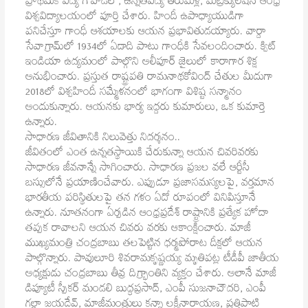
ప్రాథమిక విద్య గోవాడలో, ఉన్నతవిద్య తీరుమెళ్ల, మెట్రిక్యులేషన్‌ ఆంధ్ర
విశ్వవిద్యాలయంలో పూర్తి చేశారు. హిందీ ఉపాధ్యాయుడిగా
పనిచేస్తూ గాంధీ ఆశయాలకు ఆయన ప్రభావితుడయ్యారు. వార్దా
సేవాగ్రామ్‌లో 1934లో ఏడాది పాటు గాంధీకి సేవలందించారు. క్విట్‌
ఇండియా ఉద్యమంలో పాల్గొని అలీపూర్‌ జైలులో కారాగార శిక్ష
అనుభించారు. ప్రస్తుత రాష్ట్రపతి రామనాథకోవింద్‌ చేతుల మీదుగా
2018లో విశ్వహిందీ సమ్మేళనంలో భాగంగా విశిష్ట సన్మానం
అందుకున్నారు. ఆయనకు భార్య ఇద్దరు కుమారులు, ఒక కుమార్తె
ఉన్నారు.
సాధారణ జీవితానికి నిలువెత్తు నిదర్శనం..
జీవితంలో ఎంత ఉన్నతస్థాయికి చేరుకున్నా ఆయన చివరివరకు
సాధారణ జీవనాన్నే సాగించారు. సాధారణ ప్రజల వలే ఆర్టీసీ
బస్సులోనే ప్రయాణించేవారు. ఎప్పుడూ ప్రజాసమస్యలపై, వర్తమాన
భారతీయ పరిస్థితులపై తన గళం ఏదో రూపంలో వినిపిస్తూనే
ఉన్నారు. నూతనంగా ఏర్పడిన ఆంధ్రప్రదేశ్‌ రాష్ట్రానికి ప్రత్యేక హోదా
తప్పక రావాలని ఆయన చివరు వరకు ఆకాంక్షించారు. మాజీ
ముఖ్యమంత్రి చంద్రబాబు తలపెట్టిన ధర్మపోరాట దీక్షలో ఆయన
పాల్గొన్నారు. పావులూరి శివరామకృష్ణయ్య మృతిపట్ల టీడీపీ జాతీయ
అధ్యక్షుడు చంద్రబాబు తీవ్ర దిగ్ర్భాంతిని వ్యక్తం చేశారు. అలానే మాజీ
డిప్యూటీ స్పీకర్‌ మండలి బుద్ధప్రసాద్‌, ఎంపీ సుజనాచౌదరి, ఎంపీ
గల్లా జయదేవ్‌, మాజీమంత్రులు కన్నా లక్ష్మీనారాయణ, ప్రత్తిపాటి