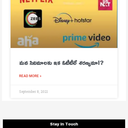
మ‌న సినిమాల‌కు ఇక ఓటీటీలే శ‌ర‌ణ్య‌మా!?
READ MORE »
September 8, 2021
Stay in Touch