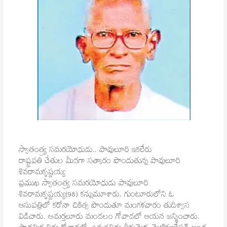
స్వాతంత్య్ర సమరయోధుడు.. పావులూరి ఇకలేరు
రాష్ట్రపతి చేతుల మీదగా సత్కారం పొందుతున్న పావులూరి
శివరామకృష్ణయ్య
ప్రముఖ స్వాతంత్య్ర సమరయోధుడు పావులూరి
శివరామకృష్ణయ్య(98) కన్నుమూశారు. గుంటూరులోని ఓ
ఆసుపత్రిలో కరోనా చికిత్స పొందుతూ మంగళవారం తుదిశ్వాస
విడిచారు. అమర్తలూరు మండలం గోవాడలో ఆయన జన్మించారు.