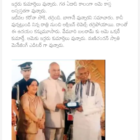
ఇద్దరు కుమార్తెలు వున్నారు. గత ఏడాది కాలంగా ఆమె కాస్త
అస్వస్తతగా వున్నారు.
ఇటీవల కరోనా సోకి, తగ్గింది. బాగానే వున్నారని సమాచారం. కానీ
వున్నట్లుండి నిన్న రాత్రి నుంచి ఆక్సిజన్ లెవెల్స్ తగ్గిపోయాయి. దాంతో
ఈ ఉదయం కన్నుమూసారు. వేమూరి బలరామ్ కు ఆమె ఒక్కరే
కుమార్తే. ఆమెకు ఇద్దరు కుమార్తెలు వున్నారు. మణిచందన్ స్వాతి
మెనేజింగ్ ఎడిటర్ గా వున్నారు.