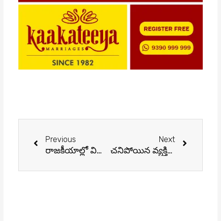
Prev
Next
Previous
Next
రాజకీయాల్లో విలువకు పట్టం కట్టిన నేత చేకూరి కాశయ్య
చనిపోయిన వ్యక్తిలో కరోనా వైరస్ సజీవంగా ఉంటుందా?