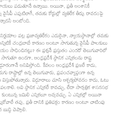
 మొట్టికాయలు పడుతూనే ఉన్నాయి. అయినా, ప్రతీ అంశానికీ
ీపీ ఎప్పటిలాగే, తమకు కోర్టుల్లో వ్యతిరేక తీర్పు రావడంపై
న్నాడనీ అంటోంది.
ర్ణయాల పట్ల ప్రజావ్యతిరేకం ఎదురైనా, న్యాయస్థానాల్లో తమకు
్నిటికీ చంద్రబాబే కారణం అంటూ సాగుతున్న వైసీపీ పాలకులు
విజయం సాధించినట్టు? ఈ ప్రశ్ననే ప్రస్తుతం ఎందరో తెలుగువారిలో
ాగుతూ ఉండగా, ఆంధ్రప్రదేశ్ స్థానిక ఎన్నికలను రాష్ట్ర
డూరంగానే అనిపిస్తోంది. కేవలం ఆంధ్రప్రదేశ్ ప్రజలే కాదు,
 రాష్ట్రాల్లో ఉన్న తెలుగువారు, ప్రపంచవ్యాప్తంగా ఉన్న
 విస్తుపోతున్నారు. విడ్డూరాలు చూసి ఆశ్చర్యపోవడం కాదు, ఓటు
ాలి. అవి స్థానిక ఎన్నికలే కావచ్చు, లేదా సార్వత్రిక శాసనసభ
ు కుంటున్న జమిలి ఎన్నికలూ అవ్వవచ్చు. ఏ ఎన్నికల్లో అయినా
ుకోవాలే తప్ప, ప్రతీ దానికి ప్రతిపక్షం కారణం అంటూ చాటింపు
ుద్ధి చెప్పాలి.