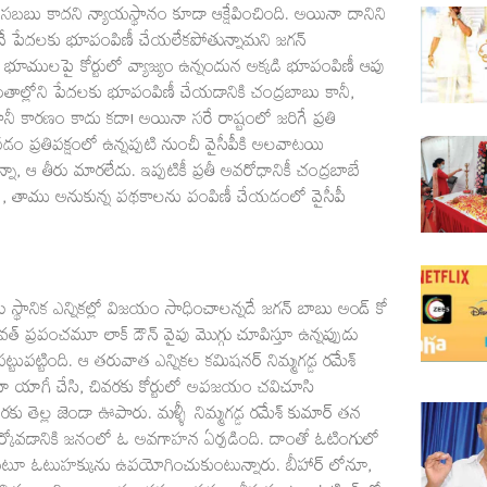
బు కాదని న్యాయస్థానం కూడా ఆక్షేపించింది. అయినా దానిని
ే పేదలకు భూపంపిణీ చేయలేకపోతున్నామని జగన్
ూములపై కోర్టులో వ్యాజ్యం ఉన్నందున అక్కడి భూపంపిణీ ఆపు
రాంతాల్లోని పేదలకు భూపంపిణీ చేయడానికి చంద్రబాబు కానీ,
 కారణం కాదు కదా! అయినా సరే రాష్టంలో జరిగే ప్రతి
 ప్రతిపక్షంలో ఉన్నప్పటి నుంచీ వైసీపీకి అలవాటయి
నా, ఆ తీరు మారలేదు. ఇప్పటికీ ప్రతీ అవరోధానికీ చంద్రబాబే
ప్ప, తాము అనుకున్న పథకాలను పంపిణీ చేయడంలో వైసీపీ
స్థానిక ఎన్నికల్లో విజయం సాధించాలన్నదే జగన్ బాబు అండ్ కో
రపంచమూ లాక్ డౌన్ వైపు మొగ్గు చూపిస్తూ ఉన్నప్పుడు
పట్టుపట్టింది. ఆ తరువాత ఎన్నికల కమిషనర్ నిమ్మగడ్డ రమేశ్
నానా యాగీ చేసి, చివరకు కోర్టులో అపజయం చవిచూసి
ు తెల్ల జెండా ఊపారు. మళ్ళీ నిమ్మగడ్డ రమేశ్ కుమార్ తన
దుర్కోవడానికి జనంలో ఓ అవగాహన ఏర్పడింది. దాంతో ఓటింగులో
కుంటూ ఓటుహక్కును ఉపయోగించుకుంటున్నారు. బీహార్ లోనూ,