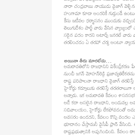
ఉన్నారు. విశాఖపట్టణం సమీపంలో జరిగిన అ
నారా చంద్రబాబు నాయుడు వైజాగ్ వెళ్ళ
హంగామా కూడా అందరికీ గుర్తుండే ఉంటుంది
కేసు ఇటీవల ధర్మాసనం ముందుకు వచ్చింద
తెలుగుదేశం పార్టీ వారు వేసిన వ్యాజ్యంలో
సరైన పదం కాదని అటార్నీ జనరల్ వారు 
తరలించడం ఏ తరహా చర్య అంటూ న్యాయస్థా
అయినా తీరు మారలేదు…
అమరావతిలోని రాజధానిని వికేంద్రీకరణ 
నుంచీ జగన్ మోహన్‌రెడ్డి ప్రజావ్యతిర
రాష్ట్ర పరిపాలనా రాజధాని వైజాగ్ తరలిస్తే
హైకోర్టు కర్నూలుకు తరలిస్తే తరతరా
అన్నారు. ఇక అమరావతి కేవలం శాసనసభకు
అదే కదా అసలైన రాజధాని, అందువల్ల అ
సచివాలయం, హైకోర్టు లేకపోవడంతో అమ
అవసరం ఉండదని, కేవలం కొన్ని వందల ఎకర
భూదానం చేస్తామనీ వైసీపీ ప్లాన్ వేసిం
రాష్ట్రప్రభుత్వానికి అప్పగించింది. కేవలం