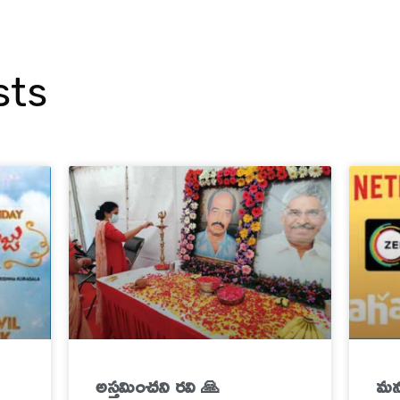
sts
అస్తమించని రవి 🙏
మ‌న