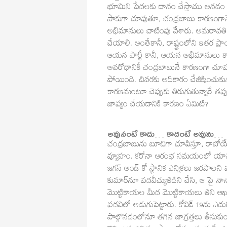
భూమిని పేదలకు దానం చేస్తాము అనడం సబ
సాకుగా చూపుతూ, చంద్రబాబు కారణంగాన
అభిమానులు చాటింపు వేశారు. అమరావతి భ
చేయాలి. అంతేకానీ, రాష్ట్రంలోని ఇతర ప్
ఆయన పార్టీ కానీ, ఆయన అభిమానులు కానీ
అవరోధానికీ చంద్రబాబునే కారణంగా చూపడం
పోయింది. చివరకు అధికారం చేజిక్కించుకున్
కారణమంటూ చెప్పుకు తిరుగుతున్నారే త
జాప్యం చేయడానికి కారణం ఏమిటి?
అవునంటే కాదు… కాదంటే అవును…
చంద్రబాబును బూచిగా చూపిస్తూ, రాబోయే 
వ్యూహం. కరోనా ఆరంభ సమయంలో యావత్ ప్
జగన్ అండ్ కో స్థానిక ఎన్నికలు జరపాలని 
కుమార్‌నూ పదవీచ్యుతిడిని చేసి, ఆ పై 
మొట్టికాయల మీద మొట్టికాయలు తిని ఆఖరక
పదవిలో అడుగుపెట్టారు. కోవిడ్ 19ను ఎ
పాల్గొనడంలోనూ తగిన జాగ్రత్తలు తీసు