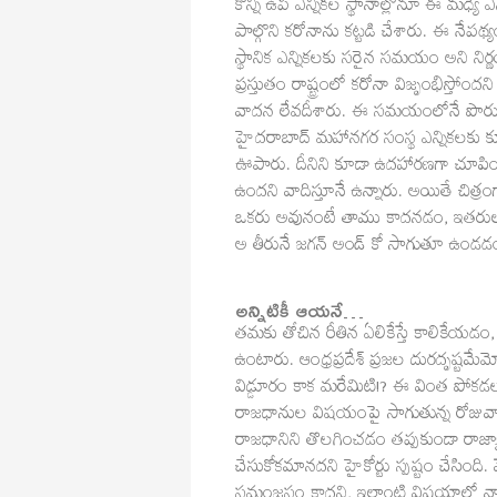
కొన్ని ఉప ఎన్నికల స్థానాల్లోనూ ఈ మధ్యే
పాల్గొని కరోనాను కట్టడి చేశారు. ఈ నేపథ్
స్థానిక ఎన్నికలకు సరైన సమయం అని నిర్ణ
ప్రస్తుతం రాష్ట్రంలో కరోనా విజృంభిస
వాదన లేవదీశారు. ఈ సమయంలోనే పొరుగు తె
హైదరాబాద్ మహానగర సంస్థ ఎన్నికలకు కూడా
ఊపారు. దీనిని కూడా ఉదహారణగా చూపించినా
ఉందని వాదిస్తూనే ఉన్నారు. అయితే చిత్ర
ఒకరు అవునంటే తాము కాదనడం, ఇతరులు 
అ తీరునే జగన్ అండ్ కో సాగుతూ ఉండడం
అన్నిటికీ ఆయనే…
తమకు తోచిన రీతిన ఏలికేస్తే కాలికేయడం, 
ఉంటారు. ఆంధ్రప్రదేశ్ ప్రజల దురదృష్టమేమ
విడ్డూరం కాక మరేమిటి!? ఈ వింత పోకడల
రాజధానుల విషయంపై సాగుతున్న రోజువా
రాజధానిని తొలగించడం తప్పకుండా రాజ్యా
చేసుకోకమానదని హైకోర్టు స్పష్టం చేసింది. 
సమంజసం కాదని, ఇలాంటి విషయాల్లో న్య