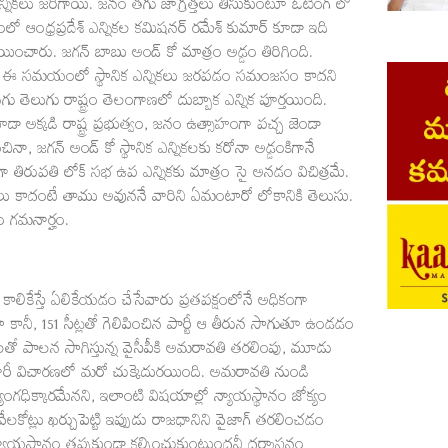
 ఎన్నికలు జరిగాయి. జనం తగు జాగ్రత్తలు తీసుకుంటూ ఓటింగ్ లో
యంలో ఆంధ్రప్రదేశ్ ఎన్నికల కమిషనర్ రమేశ్ కుమార్ కూడా ఇది
యించారు. జగన్ బాబు అండ్ కో మాత్రం అడ్డం తిరిగింది.
్తోందని ఈ సమయంలో స్థానిక ఎన్నికలు జరపడం సమంజసం కాదని
లుగు రాష్ట్రం తెలంగాణలో దుబ్బాక ఎన్నిక పూర్తయింది.
 అక్కడి రాష్ట్ర ప్రభుత్వం, జనం ఉత్సాహంగా పచ్చ జెండా
, జగన్ అండ్ కో స్థానిక ఎన్నికలకు కరోనా అడ్డంకిగానే
ంగా తిరుపతి లోక్ సభ ఉప ఎన్నికకు మాత్రం సై అనడం విచిత్రమే.
కాదంటే తాము అవుననే వారిని ఏమంటారో లోకానికి తెలుసు.
 గమనార్హం.
కాలికేస్తే ఏలికేయడం చేసేవారు ప్రతపక్షంలోనే అధికంగా
ో కానీ, 151 సీట్లతో గెలిపించిన పార్టీ ఆ తీరున సాగుతూ ఉండడం
తో పాలన సాగిస్తున్న వైసీపీకి అమరావతి తరలింపు, మూడు
రీ విచారణలో మరో చుక్కెదురయింది. అమరావతి నుండి
ంగధిక్కారమేనని, ఇలాంటి విషయాల్లో న్యాయస్థానం జోక్యం
వేలకోట్లు ఖర్చుపెట్టి ఇప్పుడు రాజధానిని వైజాగ్ తరలించడం
ాయస్థానం తప్పకుండా కల్పించుకుంటుందనీ దర్మాసనం