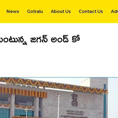
News
Gotralu
About Us
Contact Us
Adv
ంటున్న జగన్ అండ్ కో