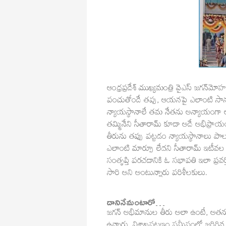
ఆంధ్రప్రదేశ్ ముఖ్యమంత్రి వైఎస్ జగన్‌మోహన్‌
పంచుతోందే తప్ప, ఆయనపై ఎలాంటి సాను
న్యాయస్థానాలే తమ నేతను అన్యాయంగా ఆటాడ
తమ్మినేని సీతారామ్ కూడా అదే అభిప్రాయం
తీరును తప్పు పట్టడం న్యాయస్థానాలు 
ఎలాంటి మార్పూ లేదని సీతారామ్ ఇటీవల మ
సంతృప్తి పరచడానికి ఓ సభాపతి ఇలా ప్రవ
సారి అని అంటున్నారు పరిశీలకులు.
దానినేమంటారో…
జగన్ అభిమానుల తీరు అలా ఉంటే, అతను చేస