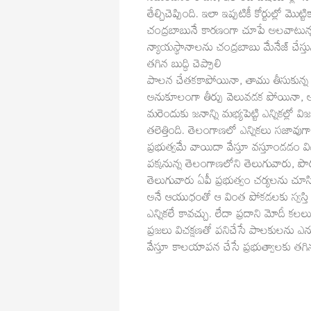
తేల్చిచెప్పింది. ఇలా ఇప్పటికీ కోర్టుల్లో
చంద్రబాబునే కారణంగా చూపే అలవాటున్న వైస
న్యాయస్థానాలను చంద్రబాబు మేనేజ్ చేస్తు
తగిన బుద్ధి చెప్పాలి
పాలన చేతకకాపోయినా, తాము తీసుకున్న ని
అనుకూలంగా తీర్పు వెలువడక పోయినా, అన
మరెందుకు జనాన్ని మభ్యపెట్టి ఎన్నికల్లో 
తలెత్తింది. తెలంగాణలో ఎన్నికలు సజావుగా స
ప్రభుత్వమే వాయిదా వేస్తూ వస్తూండడం విడ్
పక్కనున్న తెలంగాణలోని తెలుగువారు, పొరుగు
తెలుగువారు ఏపీ ప్రభుత్వం చర్యలను చూసి
అనే ఆయుధంతో ఆ వింత పోకడలకు స్వస్తి పలక
ఎన్నికలే కావచ్చు. లేదా ప్రదాని మోదీ కలల
ప్రజలు విచక్షణతో పనిచేసే పాలకులను ఎన్న
వేస్తూ కాలయాపన చేసే ప్రభుత్వాలకు తగిన బ