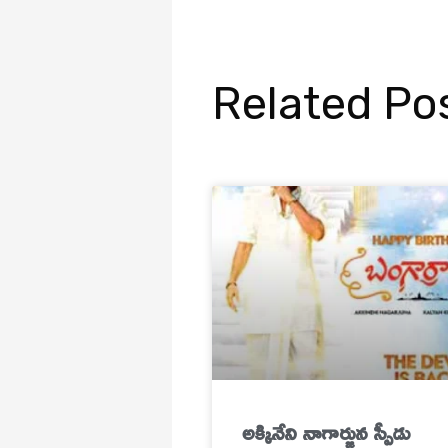
Related Po
అక్కినేని నాగార్జున స్పీడు