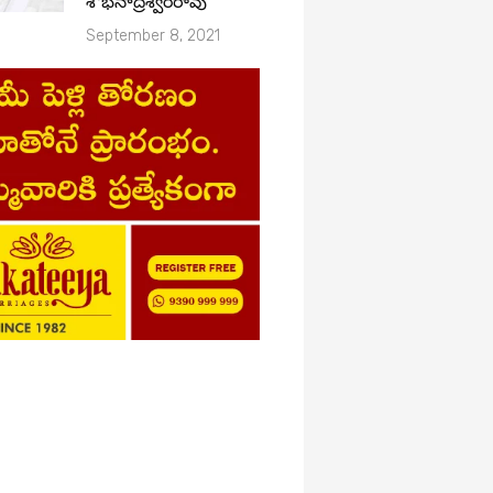
శోభనాద్రీశ్వరరావు
September 8, 2021