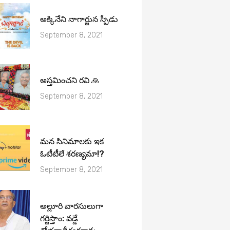
అక్కినేని నాగార్జున స్పీడు
September 8, 2021
అస్తమించని రవి 🙏
September 8, 2021
మ‌న సినిమాల‌కు ఇక
ఓటీటీలే శ‌ర‌ణ్య‌మా!?
September 8, 2021
అల్లూరి వారసులుగా
గర్జిస్తాం: వడ్డే