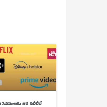
 సినిమాల‌కు ఇక ఓటీటీలే