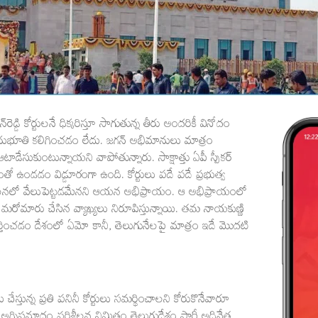
రెడ్డి కోర్టులనే ధిక్కరిస్తూ సాగుతున్న తీరు అందరికీ వినోదం
భూతి కలిగించడం లేదు. జగన్ అభిమానులు మాత్రం
ేసుకుంటున్నాయని వాపోతున్నారు. సాక్షాత్తు ఏపీ స్పీకర్
తో ఉండడం విడ్డూరంగా ఉంది. కోర్టులు పదే పదే ప్రభుత్వ
పాలనలో వేలుపెట్టడమేనని ఆయన అభిప్రాయం. ఆ అభిప్రాయంలో
రోమారు చేసిన వ్యాఖ్యలు నిరూపిస్తున్నాయి. తమ నాయకుణ్ణి
ర్తించడం దేశంలో ఏమో కానీ, తెలుగునేలపై మాత్రం ఇదే మొదటి
్తున్న ప్రతి పనినీ కోర్టులు సమర్థించాలని కోరుకొనేవారూ