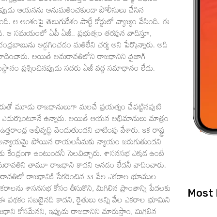
గ్నిప్రమాదం పరిశీలన నిమిత్తం తెలుగుదేశం పార్టీ అధినేత
ినప్పుడు ఆయనను అనుమతించకుండా పోలీసులు చేసిన
. ఆ అంశంపై తెలుగుదేశం పార్టీ కోర్టులో వ్యాజ్యం వేసింది. ఈ
ి. ఆ సమయంలో ఏపీ ఏజీ.. ప్రభుత్వం తరపున వాదిస్తూ,
 చంద్రబాబును అడ్డగించడం మతిలేని చర్య అని పేర్కొన్నారు. అది
వాదించారు. అయితే అమరావతిలోని రాజధానిని వైజాగ్
నం ప్రశ్నించినప్పుడు సదరు ఏజీ వద్ద సమాధానం లేదు.
పేరుతో మూడు రాజధానులుగా మలచే ప్రయత్నం చేపట్టినప్పటి
ేకతను ఎదుర్కొంటూనే ఉన్నారు. అయితే ఆయన అభిమానులు మాత్రం
 ఉత్తరాంధ్ర అభివృద్ధి చెందుతుందని చాటింపు వేశారు. ఇక రాష్ట్ర
లుగా అన్యాయమై పోయిన రాయలసీమకు న్యాయం జరుగుతుందని
 కేంద్రంగా ఉంటుందనీ సెలవిచ్చారు. శాసనసభ ఎక్కడ ఉంటే
మరావతిని తామూ రాజధాని కాదని అనడం లేదనీ వాదించారు.
రావతిలో రాజధానికి సేకరించిన 33 వేల ఎకరాల భూముల
ాలను శాసనసభ కోసం తీసుకొని, మిగిలిన ప్రాంతాన్ని పేదలకు
Most 
ది. ఈ పథకం సబబైనది కాదని, రైతులు అన్ని వేల ఎకరాల భూమిని
 రాజధాని కోసమేనని, ఇప్పుడు రాజధానిని మారుస్తాం, మిగిలిన