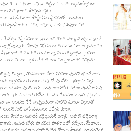
ున్నవారు. ఒక గంట చెప్పినా గట్టిగా పిల్లలకు అర్థమయ్యేటట్లు
ా ఆయన బ్రాంచి పోస్టుమాస్టరు.
ూలం వారిదే కూడా. పోస్టాఫీసు స్థాపనలో వానముల
 మెరక వ్యవసాయం. ఎడ్లు, ఆవులు, పాడి పశువులు వీరి
ిసరీ నోట్లు దస్తావేసులూ వ్రాయించి కొంత డబ్బు ముట్టజెప్పాలనే
ళ్లోవున్నారు. వీటన్నింటినీ సంబాళించుకుంటూ అష్ఠావధానం
న పేర్రాజుగారి కుమారుడు రామయ్య, సరసయ్యగార్లను క్లాసులు
ు. వారు పిల్లలు అల్లరి చేయకుండా చూస్తూ వారికి వచ్చినది
ి బెత్తపు దెబ్బలు, తొడపాశాలు వీరు విరివిగా వుపయోగించేవారు.
ులను అల్లరిచేయకుండా అదుపులో వుంచేది. ప్రతిక్లాసు పెద్ద
ా వ్రాయించుతూ వుండేవారు. నువ్వ కాయకోత వగైరా వ్యవసాయపు
పంతులుగారి ప్రశంసలనందుకునేవారు. మా మేనమామ గారి పట్ల గల
ా నా అంతట నేనే స్వచ్ఛందంగా పాల్గొని మిగతా పిల్లలతో
లో అందరికంటే నాకే ప్రశంసలు వచ్చేవి కూడా.
 స్నేహాలు ఇప్పటికీ వర్ధిల్లుతునే ఉన్నవి. అప్పటి పల్లెటూళ్ల
ాశాను. ఇప్పటి బోర్డు ప్రాథమిక పాఠశాలలో కుర్చీలు, మేజాలు,