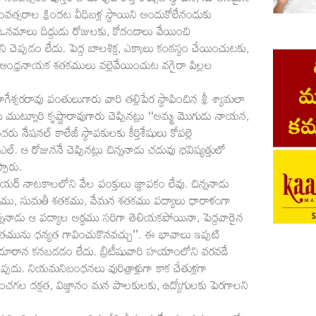
 సంవత్సరం పుస్తకాల మార్పిడి కొత్త కోర్సుల స్థాపన, నూతనమైన
ంవత్సరాల క్రిందట వీధిబళ్ల స్థాయిని అందుకోలేనందుకు
ఓనమాలు దిద్దుడు రోజులకు, కోదండాలు వేయించి
ని చెప్పడం లేదు. పెద్ద బాలశిక్ష, ఎక్కాలు కంఠస్థం చేయించుటకు,
, ఆంధ్రనాయక శతకములు వల్లెవేయించుట వగైరా పిల్లల
గేశ్వరరావు పంతులుగారు వారి తల్లిపేర స్థాపించిన శ్రీ శ్యామలా
ులు ముట్నూరి కృష్ణారావుగారు చెప్పినట్లు ‘‘అమ్మ మొగుడు నాయన,
 నేషనల్ కాలేజీ స్థాపకులకు కీర్తిశేషులు కోపల్లె
ఆ రోజుననే చెప్పినట్లు చిన్ననాడు చదువు భవిష్యత్తులో
పారు.
్పియర్ నాటకాలలోని వేల పంక్తులు జ్ఞాపకం లేవు. చిన్ననాడు
 శతకము, సుమతీ శతకము, వేమన శతకము పద్యాలు ధారాళంగా
చిన్ననాడు ఆ పద్యాల అర్థము సరిగా తెలియకపోయినా, పెద్దవారైన
వితమును ధన్యత గావించుకొనవచ్చు’’. ఈ భావాలు ఇప్పటి
పుదూరాన కనబడడం లేదు. బ్రిటీషువారి హయాంలోని వరవడే
ప్పదు. నియమనిబంధనలు వురిత్రాళ్లుగా కాక చేతుళ్లగా
గించగల దక్షత, విజ్ఞానం మన పాలకులకు, ఉద్యోగులకు పెరగాలని