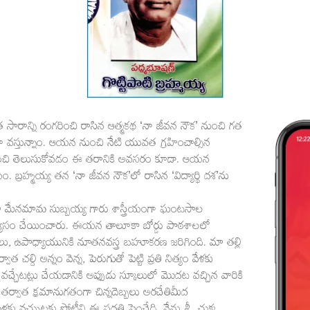
ిత సారాన్ని రంగరించి రాసిన ఆత్మకథ ‘నా జీవన నౌక’ నుంచి గత
ిస్తూ వస్తున్నాం. ఆయన నుంచి నేటి యువత గ్రహించాల్సిన
ురించి తెలుసుకోవడం ఈ తరానికి అవసరం కూడా. ఆయన
. బ్రహ్మయ్య తన ‘నా జీవన నౌక’లో రాసిన ‘విద్యార్థి దశ’ను
ా మేనమామ సుబ్బయ్య గారు శాస్త్రీయంగా ఘంటసాల
ాభ్యాసం చేయించారు. ఈయన తాలూకా బోర్డు పాఠశాలలో
ాలు, ఉపాధ్యాయునికి నూతనవస్త్ర బహూకరణ జరిగింది. మా తల్లి
ాత చల్ది అన్నం వెన్న, పెరుగుతో పెట్టి ప్రతి నిత్యం వేళకు
వచ్చేటట్లు చేయడానికి అప్పుడు స్కూలులో మొదట వచ్చిన వారికి
 అని తర్వాత క్రమానుగతంగా చిన్నదెబ్బలు అరచేతిమీద