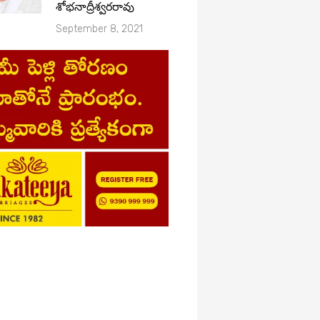
శోభనాద్రీశ్వరరావు
September 8, 2021