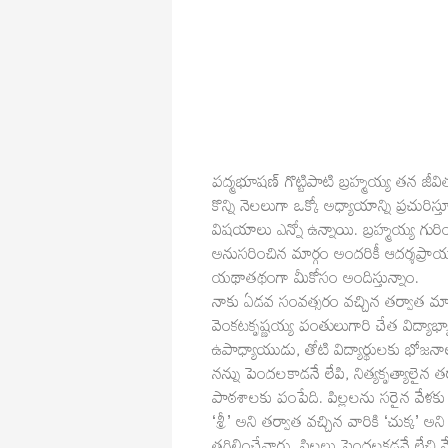
పద్మభూషణ్ గొట్టిపాటి బ్రహ్మయ్య తన జీవ
కొన్ని నెలలుగా ఒక్కో అధ్యాయాన్ని ప్రచుర
విషయాలు ఎన్నో ఉన్నాయి. బ్రహ్మయ్య గ
అనుసరించిన మార్గం అందరికీ ఆదర్శప్రాయం
యథాతథంగా మీకోసం అందిస్తున్నాం.
నాకు ఏడవ సంవత్సరం వచ్చిన తర్వాత మ
వెంకటకృష్ణయ్య పంతులుగారి చేత విద్య
ఉపాధ్యాయుడు, తోటి విద్యార్థులకు భోజన
నన్ను పెందలకాడనే లేపి, నిత్యకృత్యాలైన తర్వ
పాఠశాలకు పంపేది. పిల్లలను సరైన వేళకు 
‘శ్రీ’ అని తర్వాత వచ్చిన వారికి ‘చుక్క’