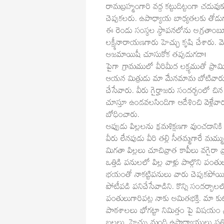
రామబ్రహ్మంగారి వద్ద కట్టుదిట్టంగా చదువుక
చెప్పకలరు. ఉపాధ్యాయ బాధ్యతలకు తోడుగ
ఈ రెండు సంస్థల స్థాపనలోను అగ్రతాంబ
లక్ష్మీనారాయణగారు హెచ్చు కృషి చేశారు.
అజమాయిషీ చూసుకోక తప్పదుగదా!
పైగా గ్రామములో వీరిమీద లక్ష్యముతో ప్రామ
ఆయన మిత్రుడు మా మేనమామ బోటివారు వూ
చేసేవారు. వీరు గైర్హాజరు సందర్భంలో చి
చూస్తూ ఉండవలసిందిగా ఆదేశించి వెళ్లేవార
బోధించారు.
అప్పుడు పిల్లలను క్రమశిక్షణగా వుంచడానిక
వీరు లేనపుడు వీరి తల్లి సీతమ్మగారే మమ్మ
మిగతా పిల్లలు చూచివ్రాత కాపీలు వగైర
ఒత్తిడి పనులలో పిల్ల వాళ్లు పాల్గొని 
భయంతో నాకట్టిపనులు వారు చెప్పకపోయిన
పోటీపడి పనిచేసేవాడిని. కొన్ని సందర్భాల
పంతులుగారిపట్ల నాకు అమితభక్తి. మా కుటుంబ
పాఠశాలలు భోగట్టా నిమిత్తం పై విషయం వ్ర