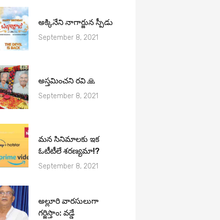
అక్కినేని నాగార్జున స్పీడు
September 8, 2021
అస్తమించని రవి 🙏
September 8, 2021
మ‌న సినిమాల‌కు ఇక
ఓటీటీలే శ‌ర‌ణ్య‌మా!?
September 8, 2021
అల్లూరి వారసులుగా
గర్జిస్తాం: వడ్డే