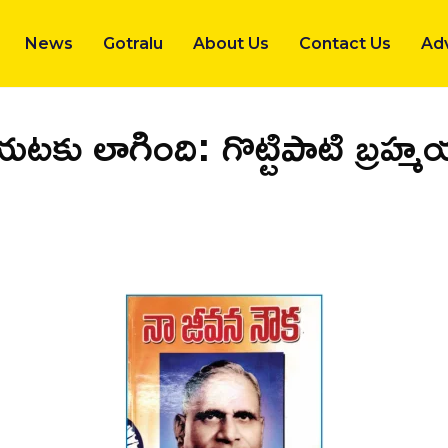
News
Gotralu
About Us
Contact Us
Adv
 బయటకు లాగింది: గొట్టిపాటి బ్రహ్మ