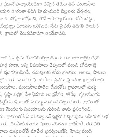
గారు ప్రధానోపాధ్యాయుడుగా వచ్చిన తరువాతనే ఘంటసాల
ంది. ఆయన ఊరంతా తిరిగి హెచ్చుమంది పిల్లలను చేర్చడం,
కు చక్కగా బోధించి, తోటి ఉపాధ్యాయులు బోధించేట్టు,
య్యేటట్లు చూడడం జరిగింది. నేను ప్రైమరీ తరగతి ఈయన
ాడిని. క్లాసులో మొదటివాడిగా ఉండేవాడిని.
 గారిది పశ్చిమ గోదావరి జిల్లా తణుకు తాలూకా అత్తిలి దగ్గర
్త కూడా. అన్ని విషయాలు చెప్పుటలో మంచి బోధనాశక్తి
 ఆయనతో వుండవలసిందే. చదువులకు తోడు భజనలు, ఆటలు, పాటలు
ేవారు. మాచేత ఘంటసాల ప్రైవేటు స్టూడెంట్సు లైబ్రరీ అని
ేశారు. ఘంటసాల, ఘంటసాలపాలెం, దేవరకోట గ్రామాలలో ముష్టి
్రిక, కృష్ణా పత్రిక, దేశాభిమాని ఆంధ్రకేసరి, శశిరేఖ, గృహసుందరి
వాగ్వర్థనీ సంఘాలలో మమ్ము మాట్లాడునట్టు చేశారు. గ్రామంలో
రణ మొదలగు విషయాలను గురించి తాను ప్రసంగించి,
. గ్రామంలోకి ఏ రెవిన్యూ ఇన్‌స్పెక్టరో వచ్చినపుడు బహిరంగ సభ
వారు. ఈ మీటింగులకు ప్రజలు ఎక్కువగా రాకపోతే, తిరుపతి
దుస్తులతోనే మాచేత ప్రదర్శింపజేసి, హెచ్చుమంది