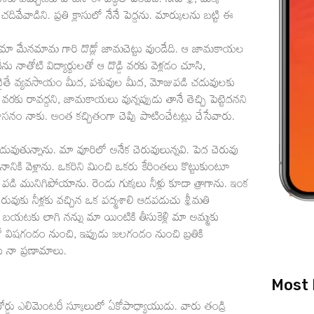
ళకు వచ్చుటకు పోటీని ఈ పద్ధతి పెంచేది. నేను శ్రీ, చుక్క
చదివేవాడిని. ప్రతి క్లాసులో నేనే పెద్దను. మార్కులను బట్టి ఈ
. మా మేనమామ గారి దొడ్లో జామచెట్టు వుండేది. ఆ జామకాయల
ేను నాతోటి విద్యార్థులతో ఆ దొడ్డి వరకు వెళ్లడం చూసి,
వాటైతే వ్యవసాయం మీద, పశువుల మీద, మోజుపడి చదువులకు
ి వరకు రావద్దని, జామకాయలు వున్నప్పుడు తానే తెచ్చి పెట్టెదనని
 నాకు. అంత కచ్చితంగా చెప్పి పాటించేటట్లు చేసేవారు.
వుతున్నాను. మా వూరిలో అనేక చెరువులున్నవి. పెద చెరువు
ానానికి వెళ్లాను. ఒకరిని మించి ఒకరు కేరింతలు కొట్టుకుంటూ
ో పడి మునిగిపోయాను. రెండు గుక్కలు నీళ్లు కూడా త్రాగాను. ఇంక
రువుకు నీళ్లకు వచ్చిన ఒక పద్మశాలి ఆడపడుచు శ్రీమతి
ట్టి బయటకు లాగి నన్ను మా యింటికి తీసుకెళ్లి మా అమ్మకు
 విషగండం నుంచి, ఇప్పుడు జలగండం నుంచి బ్రతికి
ు నా ప్రణామాలు.
Most 
ర్డు ఎలిమెంటరీ స్కూలులో ఏకోపాధ్యాయుడు. వారు తండ్రి