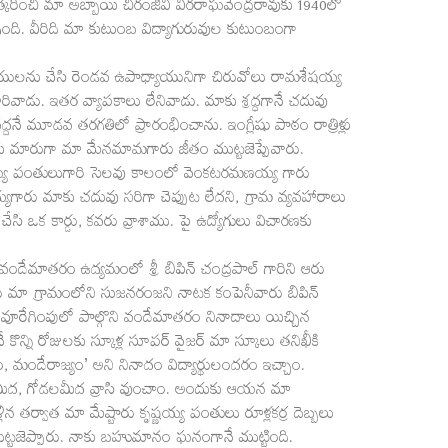
త్కరించి మా అబ్బాయి చిరంజీవి వీరరాఘవేంద్రరావుకు 1940లో
గింది. వీరిది మా కుటుంబ విద్యాగురువుల కుటుంబంగా
ధ్యాయులను చేసి రెండవ ఉపాధ్యాయునిగా చిరువోలు రామశేషయ్య
వాడు. ఇతర వ్యాపకాలు లేనివాడు. మాకు శ్రద్ధగానే చదువు
ద్దనే మూడవ తరగతిలో ప్రారంభించాను. ఇంగ్లీషు పాఠం రాత్రిళ్లు
దుకు మారుగా మా మేనమామగారు జీతం ముట్టజెప్పేవారు.
య్య పంతులుగారి సెలవు కాలంలో వెంకటరమణయ్య గారు
ారు మాకు చదువు సరిగా చెప్పుట లేదని, గ్రామ వ్యవహారాలు
సి ఒక కార్డు, కవరు వ్రాశాము. పై ఉద్యోగులు విచారణకు
మాతరం ఉద్యమంలో శ్రీ బిపిన్ చంద్రపాల్ గారిని ఆరు
డు మా గ్రామంలోని సుజనరంజని నాటక కంపెనీవారు బిపిన్
 వూరేగింపులో పాల్గొని వందేమాతరం నినాదాలు యిచ్చిన
నే కొన్ని రోజులకు స్కూళ్ల సూపర్ వైజర్ మా స్కూలు తనిఖీకి
 మందేరాజ్యం’ అని నినాదం విద్యార్థులందరం ఇచ్చాం.
డుమీద, గోడలమీద వ్రాసి వుంచాం. అందుకు ఆయన మా
ిన తర్వాత మా మేష్టారు కృష్ణయ్య పంతులు రూళ్లకర్ర దెబ్బలు
్టజెప్పారు. నాకు బహుమానం ఘనంగానే ముట్టింది.