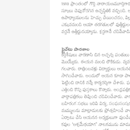
1910 ప్రాంతంలో గొర్తి నారాయణమూర్తి
స్కూలు చెప్పుకోదగిన ఉచ్ఛస్థితికి వచ్చి
ఉపాధ్యాయులను హెచ్చు చేయించడం, పిల్లల
ఎక్కువమంది ఆయా తరగతులలో వుత్తీర్ణుల
వద్దనే ఉత్తీర్ణుడయ్యాను. శ్రద్ధగానే చదివేవ
ప్రైవేటు పాఠశాల
కీర్తిశేషులు వారణాసి చిన అచ్చన్న పంతులు
మొయ్యేరు. ఈయన మంచి లౌకికుడు. వ్యవహర
గలవారు. రాత్రింబవళ్లు విద్యార్థులు
సాగించేవారు. అందులో ఆయన కూడా పాల్గొన
పెట్టించి దానికి నన్నే కార్యదర్శిగా చ
ఎత్తించి కొన్ని పుస్తకాలు కొన్నారు. ఆంధ్రపత
వార్తాపత్రికలు తెప్పించి చదివించేవారు. 
బహిరంగ సభలు జరిపి విద్య, సంఘసంస్క
మమ్ములను మాట్లాడుటకు ప్రోత్సహించే వారు
ఏర్పాటు చేసి ఆయనన అధ్యక్షులుగా వుంచే
కవుల ‘అశ్వమేథయాగ’ నాటకమును మామూలు 