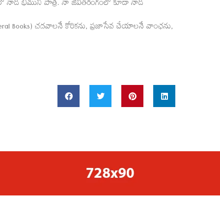
లో నాది భీముని పాత్ర. నా జీవితరంగంలో కూడా నాది
eral Books) చదవాలనే కోరికను, ప్రజాసేవ చేయాలనే వాంఛను,