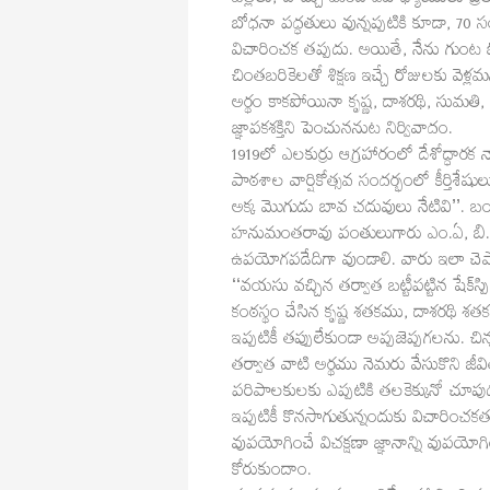
బల్లలు, హెచ్చు మంది ఉపాధ్యాయులు ప్రతి
బోధనా పద్ధతులు వున్నప్పటికి కూడా, 70 స
విచారించక తప్పదు. అయితే, నేను గుంట 
చింతబరికెలతో శిక్షణ ఇచ్చే రోజులకు వెళ్లమ
అర్థం కాకపోయినా కృష్ణ, దాశరథి, సుమతి
జ్ఞాపకశక్తిని పెంచుననుట నిర్వివాదం.
1919లో ఎలకుర్రు ఆగ్రహారంలో దేశోద్ధారక నా
పాఠశాల వార్షికోత్సవ సందర్భంలో కీర్తిశేష
అక్క మొగుడు బావ చదువులు నేటివి’’. బందరు
హనుమంతరావు పంతులుగారు ఎం.ఏ, బి.ఎల్. 
ఉపయోగపడేదిగా వుండాలి. వారు ఇలా చెప్
‘‘వయసు వచ్చిన తర్వాత బట్టీపట్టిన షేక్‌స
కంఠస్థం చేసిన కృష్ణ శతకము, దాశరథి
ఇప్పటికీ తప్పులేకుండా అప్పజెప్పగలను. 
తర్వాత వాటి అర్థము నెమరు వేసుకొని జీ
పరిపాలకులకు ఎప్పటికి తలకెక్కునో చూ
ఇప్పటికీ కొనసాగుతున్నందుకు విచారించకత
వుపయోగించే విచక్షణా జ్ఞానాన్ని వుపయో
కోరుకుందాం.