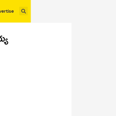
Search
ertise
య్య