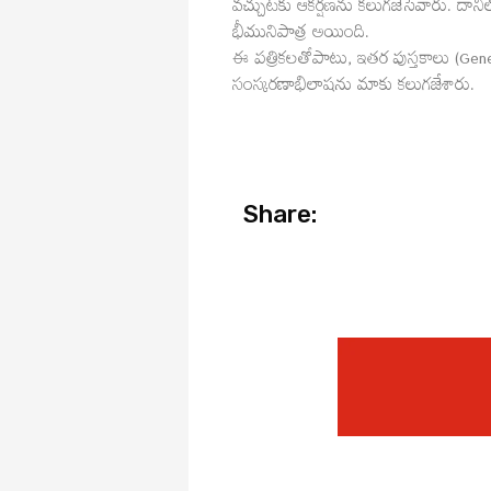
వచ్చుటకు ఆకర్షణను కలుగజేసేవారు. దాని
భీమునిపాత్ర అయింది.
ఈ పత్రికలతోపాటు, ఇతర పుస్తకాలు (Gen
సంస్కరణాభిలాషను మాకు కలుగజేశారు.
Share: