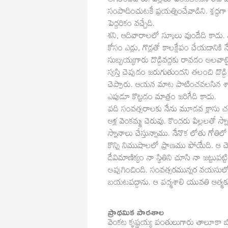
తగిలించేవారు. పిల్లలు పెందలకడనే లేచి వే
సంపాదించుటకే ప్రయత్నించేవాడిని. శ్రద్ధగా 
పెద్దరికం వచ్చేది.
శని, ఆదివారాలలో స్కూలు వుండేది కాదు
కోసం ఎడ్లు, గొడ్లతో కాలక్షేపం చేయడానికి న
సుబ్బయ్యగారు దొడ్డివద్దకు రావడం అల
స్వస్తి చెప్పడం జరుగుతుందని తలంచి దొడ్డ
చెప్పారు. ఆయన మాట పాటించవలసిన శాసనం
ఎపుడూ కొట్టడం మాత్రం జరిగేది కాదు.
పది సంవత్సరాలకు నేను మూడవ క్లాసు చదు
ఆళ్ల వెంకమ్మ చెరువు. కొందరు పిల్లలతో స్న
స్నానాలు చేస్తున్నాము. నేనొక లోతు గోతిల
కొన్ని నిముషాలలో ప్రాణము పోయేది. ఆ చె
దేవిమాణిక్యం నా స్థితిని చూసి నా జట్టుప
అప్పగించింది. సంవత్సరమున్నర వయసులో
బయటపడ్డాను. ఆ పద్మశాలి యువతి ఆత్మక
ప్రాథమిక పాఠశాల
వెంకట కృష్ణయ్య పంతులుగారు తాలూకా బో