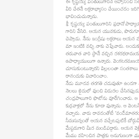
ఈ కృష్ణయ్య పంతులుగారినే ఆహ్వానించి స
వీరి చేతనే అక్షరాభ్యాసం చేయించడం జరి
భావించుచున్నాను.
శ్రీ కృష్ణయ్య పంతులుగారిని ప్రధానోపా
గారిని వేసిరి. ఆయన యువకుడు, పొరుగూరి
చెప్పాడు. నేను ఇంగ్లీషు అక్షరాలు ఆయన వ
మా ఇంటికి వచ్చి నాకు చెప్పేవారు. అం
తరువాత వారి స్థానే వచ్చిన దశరథరామ
ఉపాధ్యాయులుగా ఉన్నారు. వెంకటరమణయ్యగ
చూసుకుంటున్నారని పిల్లలంతా సంతకాలు చే
రానందుకు విచారించాం.
నేడు మూడవ తరగతి చదువుతూ ఉండగా వందే
నెలలు ఖైదులో వుంచి విడుదల చేసినప్పు
చంద్రపాలుగారి ఫొటోను వూరేగించారు. ఆ
కుర్రవాళ్లలో నేను కూడా వున్నాను. ఆ వెంట
వచ్చారు. వారు రావడంతోటే ‘వందేమాతరం,
సీమసున్నంతో ఆయన వచ్చేటప్పటికే బోర్
మేష్టరుగారి మీద మండిపడ్డారు. ఆయన వెళ్ల
మేము వహించిన పాత్రకు అనుగుణంగా ముట