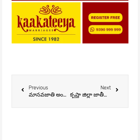
Prev
Next
Previous
Next
మానవజాతి అంతరించిపోవడం ఖాయమా?
కృష్ణా జిల్లా జాతీయవాదుల సభ – పద్మభూషణ్ గొట్టిపాటి బ్రహ్మయ్య