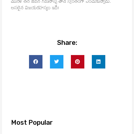
మురళి తన జీవన గమనాన్ని తానే స్వంతంగా ఎంచుకున్నాడు.
అసలైన విజయరహస్యం ఇదే!
Share:
Most Popular