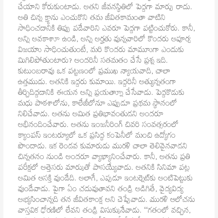
చేయాని కోరుకుంటాడు. అతని జీవనస్థితిలో పెద్దగా మార్పు రాదు.
అతి చిన్న క్ష్యాను ఎంచుకొని తమ జీవితకామంతా వాటిని
సాధించడానికి తిప్పు పడేవారిని ఎవరూ పెద్దగా పట్టించుకోరు. కానీ,
అన్ని అవకాశాూ ఉండి, అన్ని అర్హతు వున్నవారిలో కొందరు అపూర్వ
విజయాు సాధించుతుంటే, మరి కొందరు మామూుగా ఎందుకు
మిగిలిపోతుంటారు? అందరినీ సతమతం చేసే ప్రశ్న ఇది.
కుటుంబరావు ఒక పట్టణంలో ప్రముఖ న్యాయవాది, చాలా
ఉత్తముడు. అతనికి ఇద్దరు కుమాయి. ఇద్దరినీ అత్యున్నతంగా
తీర్చిదిద్దడానికి ఈయన అన్ని ప్రయత్నాూ చేసేవాడు. పెద్దకొడుకు
మధు పాఠశాలోను, కాలేజీలోనూ ఎప్పుడూ ప్రథమ స్థానంలో
నిలిచేవాడు. అతను అమిత ప్రతిభావంతుడని అందరూ
అభినందించేవారు. అతను ఇంజనీరింగ్‌ చివరి సంవత్సరంలో
క్యాంపస్‌ ఇంటర్యూలో ఒక ప్రసిద్ధ కంపెనీలో మంచి ఉద్యోగం
పొందాడు. ఇక రెండవ కుమారుడు మురళి చాలా తెలివైనవాడని
చిన్నతనం నుండి అందరూ వ్యాఖ్యానించేవారు. కానీ, అతను ప్రతి
పరీక్షలో అత్తెసరు మార్కుతో పాసయ్యేవాడు. అతనికి సినిమా పట్ల
అమిత ఆసక్తి వుండేది. అలాగే, ఎప్పడూ ఇంటర్నెట్‌కు అంటిపెట్టుకు
వుండేవాడు. పైగా ఏం చదువుతావని తండ్రి అడిగితే, వైద్యవిద్య
అభ్యసించాన్నది తన జీవితకాంక్ష అని చెప్పేవాడు. మురళి ఆలోచను
వాస్తవిక ధోరణిలో లేవని తండ్రి విసుక్కునేవాడు. ‘‘గతంలో వచ్చిన,