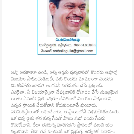
అన్ని అవకాశాూ ఉండి, అన్ని అర్హతు వున్నవారిలో కొందరు అపూర్వ
విజయాు సాధించుతుంటే, మరి కొందరు మామూుగా ఎందుకు
మిగిలిపోతుంటారు? అందరినీ సతమతం చేసే ప్రశ్న ఇది.
ఎవరైనా, ఏ విజయాన్నైనా చేపట్టడానికి దోహదం చేసే ముఖ్యమైన
అంశాు ఏమిటి? ప్రతి ఒక్కరూ జీవితంలో విజయం సాధించాని,
ఉన్నత స్థాయికి చేరుకోవాని కోరుకుంటూనే వుంటారు.
పరిమితస్థాయిలో అశించేవారు, ఆ స్థాయిలోనే మిగిలిపోతుంటారు.
ఒక చిన్న రైతు తన కున్న గేదెతో పాటు మరో రెండు గేదెను
కొనుక్కోవాని, లేదా తనకున్న పూరిగుడిసె స్థానంలో మంచి ఇు్ల
కట్టుకోవాని, లేదా తన కూతురికి ఒక ప్రభుత్వ ఉద్యోగితో వివాహం