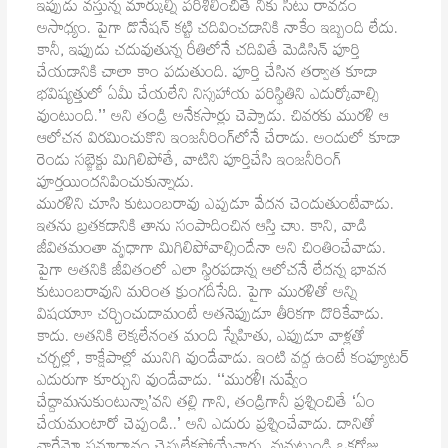
ఇప్పుడు వస్తున్న మార్కుల్ని పరిశీలించితే నీకు సీటు రావడం
అసాధ్యం. పైగా డొనేషన్‌ కట్టి చదివించడానికి నాకేం ఇబ్బంది లేదు.
కానీ, ఇప్పుడు చదువుతున్న రీతిలోనే చదివితే మెడిసిన్‌ పూర్తి
చేయడానికి చాలా కాం పడుతుంది. పూర్తి చేసిన తర్వాత కూడా
భవిష్యత్తులో ఏమీ చేయలేని నిస్సహాయ పరిస్థితిని ఎదుర్కోవాల్సి
వుంటుంది.’’ అని తండ్రి అనేకసార్లు చెప్పాడు. చివరకు మురళి ఆ
ఆలోచన విరమించుకొని ఇంజనీరింగ్‌లోనే చేరాడు. అందులో కూడా
రెండు సబ్జెక్టు మిగిలిపోతే, వాటిని పూర్తిచేసి ఇంజనీరింగ్‌
పూర్తయిందనిపించుకున్నాడు.
మురళిని చూసి కుటుంబరావు ఎప్పడూ వేదన చెందుతుంటేవాడు.
ఇతను బ్రతకడానికి తాను సంపాదించిన ఆస్తి చాు. కాని, వాడి
జీవితమంతా వృధాగా మిగిలిపోవాల్సిందేనా అని చింతించేవాడు.
పైగా అతనికి జీవితంలో ఎలా స్థిరపడాన్న ఆలోచనే లేదన్న భావన
కుటుంబరావుని మరింత క్రుంగదీసేది. పైగా మురళితో అన్ని
విషయాూ చర్చించుదామంటే అతనెప్పుడూ తీరికగా దొరికేవాడు.
కాదు. అతనికి లెక్కలేనంత మంది స్నేహితు, ఎప్పుడూ వాళ్లతో
చర్చల్లో, కాక్షేపాల్లో మునిగి వుండేవాడు. ఇంటి వద్ద ఉంటే కంప్యూటర్‌
ఎదురుగా కూర్చుని వుండేవాడు. ‘‘మురళీ! నువ్వేం
చేద్దామనుకుంటున్నా’వని తల్లి గాని, తండ్రిగానీ ప్రశ్నించితే ‘ఏం
చేయమంటారో చెప్పండి..’ అని ఎదురు ప్రశ్నించేవాడు. దానితో