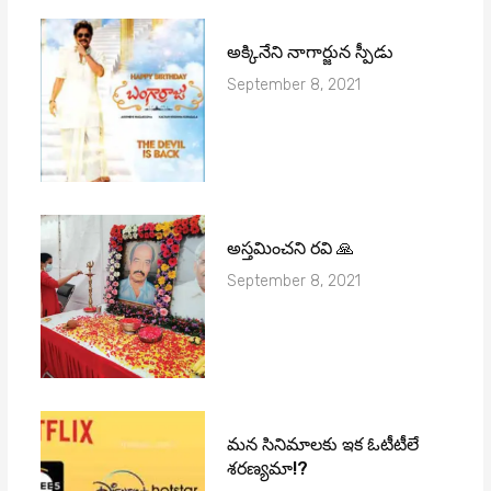
అక్కినేని నాగార్జున స్పీడు
September 8, 2021
అస్తమించని రవి 🙏
September 8, 2021
మ‌న సినిమాల‌కు ఇక ఓటీటీలే
శ‌ర‌ణ్య‌మా!?