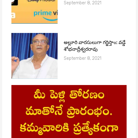
September 8, 2021
అల్లూరి వారసులుగా గర్జిస్తాం: వడ్డే
శోభనాద్రీశ్వరరావు
September 8, 2021