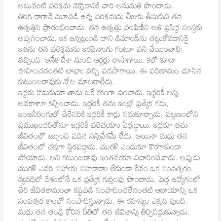
అటువంటి పరిశ్రమ నెక్పొడానికి వారి అనుమతి పొందాడు.
తిరిగి రాగానే మూపడి ఉన్న పరిశ్రమను లీజుకు తీసుకుని తన
ఉత్పత్తిని ప్రారంభించాడు. తన ఉత్పత్తు పంపిణీని అతి ప్రసిద్ధ సంస్థకు
అప్పగించాడు. ఇక ఉన్నట్లుండి దాని డిమాండ్‌ను తట్టుకోవడానికై
ఇతను తన పరిశ్రమను ఇరవైనాుగు గంటూ పని చేయించాల్సి
వచ్చింది. అనేక దేశా నుంచి ఆర్డర్లు రాసాగాయి. కలో కూడా
ఊహించనంతటి లాభాు వచ్చి పడసాగాయి. ఈ పరిణామం చూసిన
కుటుంబరావుకు నోట మాటరాలేదు.
ఇద్దరు కొడుకునూ తాను ఒకే రకంగా పెంచాడు. ఇద్దరికీ అన్ని
అవకాశాూ కల్పించాడు. ఇద్దరికీ తమ ఇంట్లో ప్రత్యేక గదు,
ఇంజనీరింగులో చేరేసరికి ఇద్దరికీ కార్లు సమకూర్చాడు. పట్టణంలోని
ప్రముఖందరితోనూ ఇద్దరికీ పరిచయాు ఏర్పడ్డాయి. ఇద్దరూ తమ
జీవితంలో ఇబ్బంది పడిన సన్నివేశమే లేదు. అయినా మధు తన
జీవితంలో చక్కగా స్థిరపడ్డాడు. మురళి ఎందుకూ కొరగాకుండా
పోయాడు. అని కటుంబరావు ఇంతవరకూ విచారించేవాడు. అప్పడు
మురళి ఎవరి సహాయ సహకారాు లేకుండా కేవం ఒక సంవత్సరం
వ్యవధిలో దేశంలోనే ఒక ప్రత్యేక గుర్తింపు పొందాడు. పెద్ద ఉద్యోగంలో
చేరి జీవితకామంతా కష్టపడి సంపాదించలేనంతటి ఆదాయాన్ని ఒక
సంవత్సర కాంలో సంపాదిస్తున్నాడు. ఈ రహస్యం ఎక్కడ వుంది.
మధు తన తండ్రి కోరిన రీతిలో తన జీవితాన్ని తీర్చిదిద్దుకున్నాడు.