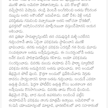
వారేమో సమాధానం చెప్పలేకపోయేవారు. వున్నట్లుండి ఒకరోజు
మురళి తాను అమెరికా వెళతానన్నాడు. ఓ పది రోజుల్లో తిరిగి
వచ్చేస్తానని చెప్పాడు. తండ్రి వెంటనే అంగీకరించి అతను కోరినంత
డబ్బును అతని అకౌంట్‌లో జమచేశాడు. మరో దేశం వెళ్లి అక్కడి
పరిస్థితును గమనించి వచ్చాకయినా అతని ఆలోచనా ధోరణిలో,
ప్రవర్తనలో ఆహ్వానించదగిన మార్పేదయినా వస్తుందేమోనని ఆయన
ఆశించాడు.
తన ప్రతిభా సామర్థ్యాన్నింటినీ తన చదువుపైకి మళ్ళించలేనని
గుర్తించగానే తాను ఏదైనా పరిశ్రమను స్థాపించాని మురళి
భావించాడు. తనకు అనువైన పరిశ్రమ ఏదన్నదే గత రెండు మూడు
సంవత్సరాుగా అతను అన్వేషిస్తున్నాడు. ఈ సందర్భంలోనే అతను
అనేక మంది పారిశ్రామికవేత్తను కలిశాడు. అయా పరిశ్రమను
సందర్శించాడు. చివరకు మందు తయారు చేసే ఫార్మా స్యూటికల్‌
పరిశ్రమ తనకు అనువైనదని అతను భావించాడు. కాని అందులో
తీవ్రమైన పోటీ వుంది. క్రొత్తగా అందులో ప్రవేశించేవారు నెగ్గుకు
రావడం సాధ్యంకాదని కూడా అతను గుర్తించాడు. అందుకే ఎవరూ
ఉత్పత్తి చేయని, పెద్దగా పోటీలేని ఉత్పత్తి కోసం ఇంతకాంగా తన
అన్వేషణను కొనసాగించాడు. చివరకు తాను కోరింది భించింది.
తీవ్రమైన నొప్పి, బాధ నుండి ఉపశమనం అందించే పట్టీని
తయారుచేసే పరిశ్రము నాుగు మాత్రమే ఉన్నాయి. అమెరికాలో ఆ
కంపెనీ యాజమాన్యంతో మాట్లాడి, భారతదేశంలో వారి సహకారంతో