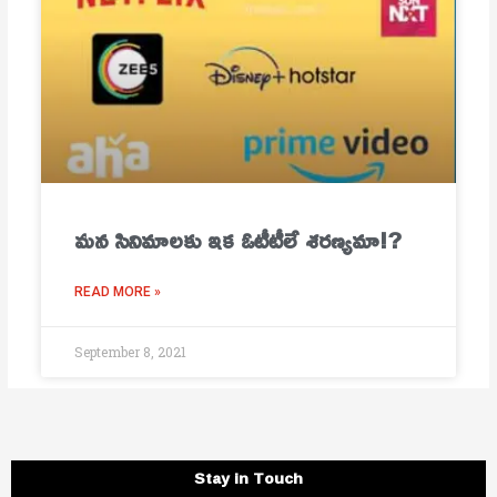
మ‌న సినిమాల‌కు ఇక ఓటీటీలే శ‌ర‌ణ్య‌మా!?
READ MORE »
September 8, 2021
Stay in Touch