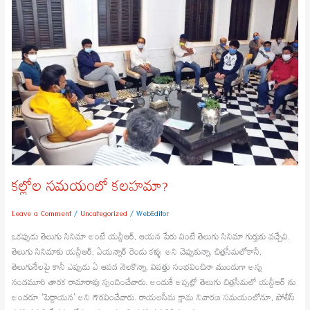
కలహమా?
కల్లోల సమయంలో కలహమా?
Leave a Comment
/
Uncategorized
/
WebEditor
ఒకప్పుడు తెలుగు సినిమా అంటే యన్టీఆర్, ఆయన పేరు వింటే తెలుగు సినిమా గుర్తుకు వచ్చేవి.
తెలుగు సినిమాకు యన్టీఆర్, ఏయన్నార్ రెండు కళ్ళు అని చెప్పుకున్నా, చిత్రసీమలోకానీ,
తెలుగునేలపై కానీ ఎప్పుడు ఏ ఆపద నెలకొన్నా, విపత్తు సంభవించినా ముందుగా అన్న
నందమూరి తారక రామారావు స్పందించేవారు. అందుకే అప్పట్లో తెలుగు చిత్రసీమలో యన్టీఆర్ ను
అందరూ ‘పెద్దాయన’ అని గౌరవించేవారు. రాయలసీమ క్షామ నివారణ సమయంలోనూ, పోలీస్