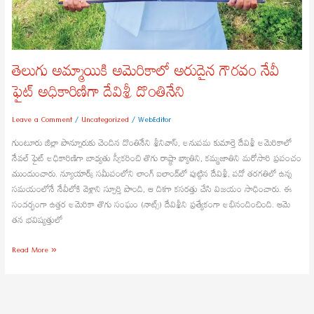
తెలుగు అమ్మాయికి అమెరికాలో అరుదైన గౌరవం నేవీ
ఫైట్‌ అధికారిణిగా దేవిశ్రీ దొంతినేని
Leave a Comment
/
Uncategorized
/
WebEditor
గుంటూరు జిల్లా పొన్నూరుకు చెందిన దొంతినేని శ్రీనివాస్‌, అనుపమ కుమార్తె దేవిశ్రీ అమెరికాలో
నేవల్‌ ఫైట్‌ అధికారిణిగా బాధ్యతు స్వీకరించి తొగు రాష్ట్రా ఖ్యాతిని, కమ్మజాతిని మరోసారి ప్రపంచం
ముందుంచారు. న్యూయార్క్‌ సమీపంలోని లాంగ్‌ ఐలాండ్‌లో పుట్టిన దేవిశ్రీ, పదో తరగతిలో ఉన్న
సమయంలోనే నేవీలోకి వెళ్లాని స్ఫూర్తి పొంది, ఆ దిశగా కసరత్తు చేసి విజయం సాధించారు. ఈ
సందర్భంగా ఉత్తర అమెరికా తొగు సంఘం (నాట్స్‌) దేవిశ్రీని ప్రత్యేకంగా అభినందించింది. ఆమె
తన భవిష్యత్తులో
Read More »