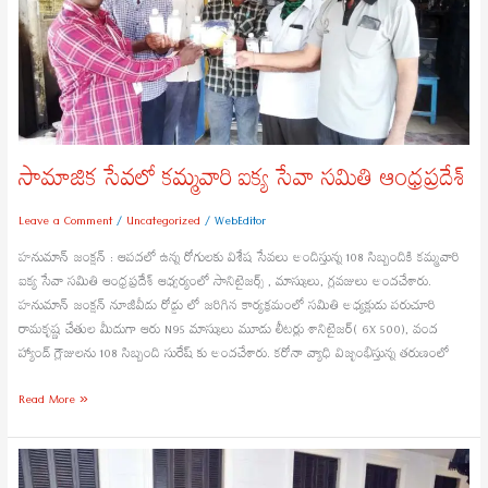
ఐక్య
సేవా
సమితి
ఆంధ్రప్రదేశ్
సామాజిక సేవలో కమ్మవారి ఐక్య సేవా సమితి ఆంధ్రప్రదేశ్
Leave a Comment
/
Uncategorized
/
WebEditor
హనుమాన్ జంక్షన్ : ఆపదలో ఉన్న రోగులకు విశేష సేవలు అందిస్తున్న 108 సిబ్బందికి కమ్మవారి
ఐక్య సేవా సమితి ఆంధ్రప్రదేశ్ ఆధ్వర్యంలో సానిటైజర్స్ , మాస్కులు, గ్లవజులు అందచేశారు.
హనుమాన్ జంక్షన్ నూజివీడు రోడ్డు లో జరిగిన కార్యక్రమంలో సమితి అధ్యక్షుడు పరుచూరి
రామకృష్ణ చేతుల మీదుగా ఆరు N95 మాస్కులు మూడు లీటర్లు శానిటైజర్( 6X 500), వంద
హ్యాండ్ గ్లౌజులను 108 సిబ్బంది సురేష్ కు అందచేశారు. కరోనా వ్యాధి విజృంభిస్తున్న తరుణంలో
Read More »
కల్లోల
సమయంలో