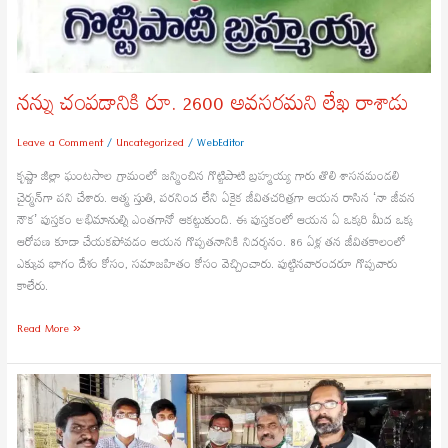
నన్ను చంపడానికి రూ. 2600 అవసరమని లేఖ రాశాడు
Leave a Comment
/
Uncategorized
/
WebEditor
కృష్ణా జిల్లా ఘంటసాల గ్రామంలో జన్మించిన గొట్టిపాటి బ్రహ్మయ్య గారు తొలి శాసనమండలి
చైర్మన్‌గా పని చేశారు. ఆత్మ స్తుతి, పరనింద లేని ఏకైక జీవితచరిత్రగా ఆయన రాసిన ‘నా జీవన
నౌక’ పుస్తకం అభిమానుల్ని ఎంతగానో ఆకట్టుకుంది. ఈ పుస్తకంలో ఆయన ఏ ఒక్కరి మీద ఒక్క
ఆరోపణ కూడా చేయకపోవడం ఆయన గొప్పతనానికి నిదర్శనం. 86 ఏళ్ల తన జీవితకాలంలో
ఎక్కువ భాగం దేశం కోసం, సమాజహితం కోసం వెచ్చించారు. పుట్టినవారందరూ గొప్పవారు
కాలేరు.
Read More »
సామాజిక
సేవలో
కమ్మవారి