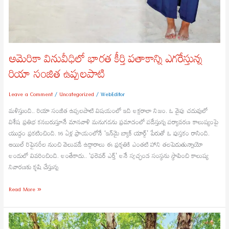
అమెరికా వినువీధిలో భారత కీర్తి పతాకాన్ని ఎగరేస్తున్న
రియా సంజిత ఉప్పలపాటి
Leave a Comment
/
Uncategorized
/
WebEditor
మళిస్తుంది.. రియా సంజిత ఉప్పలపాటి విషయంలో ఇది అక్షరాలా నిజం. ఓ వైపు చదువులో
విశేష ప్రతిభ కనబరుస్తూనే మానవాళి మనుగడను ప్రమాదంలో పడేస్తున్న పర్యావరణ కాలుష్యంపై
యుద్ధం ప్రకటించింది. 16 ఏళ్ల ప్రాయంలోనే ‘ఇన్‌మై బ్యాక్ యార్డ్’ పేరుతో ఓ పుస్తకం రాసింది.
ఆయిల్ రిఫైనరీల నుంచి వెలువడే ఉద్గారాలు ఈ ప్రకృతికి ఎంతటి హాని తలపెడుతున్నాయో
అందులో వివరించింది. అంతేకాదు.. ‘ఫరెవర్ ఎర్త్’ అనే స్వచ్ఛంద సంస్థను స్థాపించి కాలుష్య
నివారణకు కృషి చేస్తున్న
Read More »
తెలుగు
అమ్మాయికి