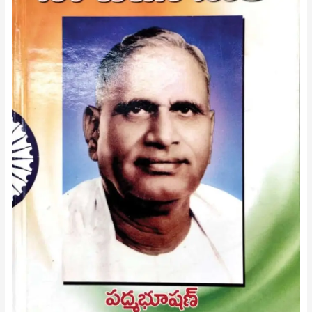
లేఖ
రాశాడు