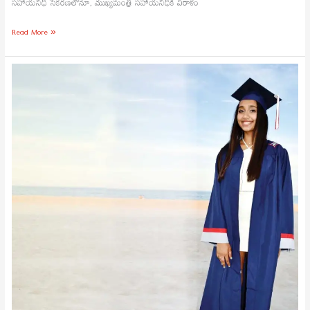
సహాయనిధి సేకరణలోనూ, ముఖ్యమంత్రి సహాయనిధికి విరాళం
Read More »
అమెరికా
వినువీధిలో
భారత
కీర్తి
పతాకాన్ని
ఎగరేస్తున్న
రియా
సంజిత
ఉప్పలపాటి