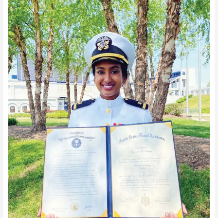
అమెరికాలో
అరుదైన
గౌరవం
నేవీ
ఫైట్‌
అధికారిణిగా
దేవిశ్రీ
దొంతినేని