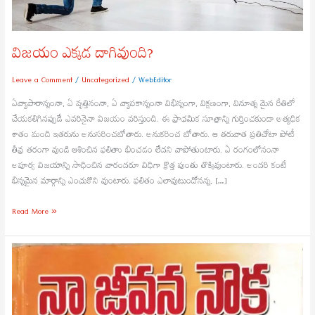
విజయం ఎక్కడ దాగివుంది?
Leave a Comment
/
Uncategorized
/
WebEditor
ఏవ్యాపారాన్నంనా, ఏ వృత్తినంనా, ఏ వ్యాపకాన్నంనా విభిన్నంగా, విక్షణంగా, వినూత్న మైన రీతిలో
చేయకలిగినప్పుడే ఎవరినైనా విజయం వరిస్తుంది. ఈ ప్రాధమిక సూత్రాన్ని గుర్తించకుండా అత్యధిక
శాతం మంది ఇతరును అనుసరించబోతారు. అనుకరించ బోతారు. ఆ తరువాత ప్రతిచోటా పోటీ
తీవ్ర తరంగా వుండి ఆశించిన ఫలితాు భించడం లేదని వాపోతుంటారు. ఏ రంగంలోనంనా
అపూర్వ విజయాన్ని సాధించిన వారందరూ విధిగా క్రొత్త పుంతు తొక్కివుంటారు. అందరి కంటే
భిన్నమైన మార్గాన్ని ఎంచుకొని వుంటారు. ఫలితం ఎలావుటుందోనన్న, […]
Read More »
నన్ను
చంపడానికి
రూ.
2600
అవసరమని