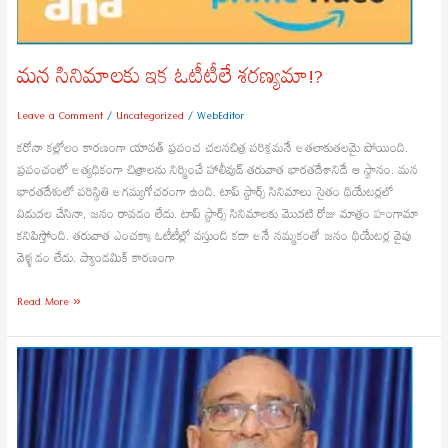
మ‌న సినిమాల‌కు ఇక ఓటీటీలే శ‌ర‌ణ్య‌మా!?
Leave a Comment
/
Uncategorized
/
WebEditor
క‌రోనా క‌ల్లోలం కార‌ణంగా యావ‌త్ ప్ర‌పంచ చ‌ల‌న‌చిత్ర ప‌రిశ్ర‌మ‌నే అత‌లాకుత‌ల‌మై పోయింది.
ప్ర‌పంచంలో అత్య‌ధికంగా చిత్రాల‌ను నిర్మించే హాలీవుడ్ త‌రువాత భార‌త‌దేశానిదే ఆ స్థానం. మ‌న
భార‌త‌దేశంలో ప‌రిస్థితి అగ‌మ్య‌గోచ‌రంగా ఉంది. టాప్ స్టార్స్ సినిమాలు సైతం థియేట‌ర్ల‌లో
విడుద‌ల చేసినా, జ‌నం రావ‌డం లేదు. టాప్ స్టార్స్ సినిమాల‌కు మొద‌టి రోజు మాత్రం హంగామా
క‌నిపిస్తోంది. త‌రువాత ఎంచ‌క్కా ఓటీటీల్లో వ‌స్తుంది క‌దా అనే న‌మ్మ‌కంతో జ‌నం థియేట‌ర్ల వైపు
వెళ్ళ‌డం లేదు. ప్యాండ‌మిక్ కార‌ణంగా
Read More »
అల్లూరి
వారసులుగా
గర్జిస్తాం:
వడ్డే
శోభనాద్రీశ్వరరావు