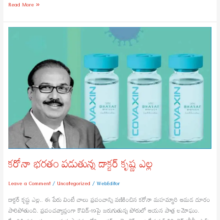
Read More »
కరోనా
భరతం
పడుతున్న
డాక్టర్
కృష్ణ
ఎల్ల
కరోనా భరతం పడుతున్న డాక్టర్ కృష్ణ ఎల్ల
Leave a Comment
/
Uncategorized
/
WebEditor
డాక్టర్ కృష్ణ ఎల్ల.. ఈ పేరు వింటే చాలు ప్రపంచాన్ని వణికించిన కరోనా మహమ్మారి ఆమడ దూరం
పారిపోతుంది. ప్రపంచవ్యాప్తంగా కొవిడ్-19పై జరుగుతున్న పోరులో ఆయన పాత్ర అమోఘం.