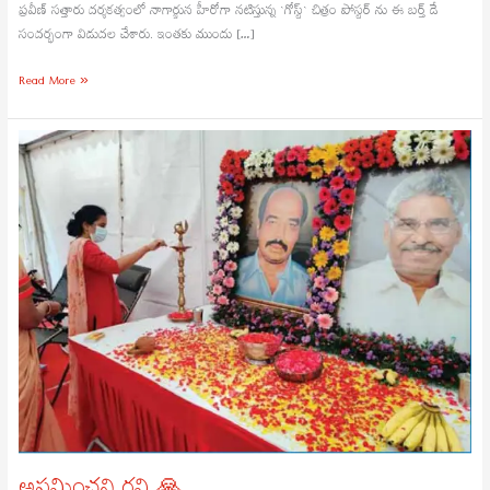
ప్ర‌వీణ్ స‌త్తారు ద‌ర్శ‌క‌త్వంలో నాగార్జున హీరోగా న‌టిస్తున్న `గోస్ట్` చిత్రం పోస్ట‌ర్ ను ఈ బ‌ర్త్ డే
సంద‌ర్భంగా విడుద‌ల చేశారు. ఇంత‌కు ముందు […]
Read More »
అస్తమించని
రవి
🙏