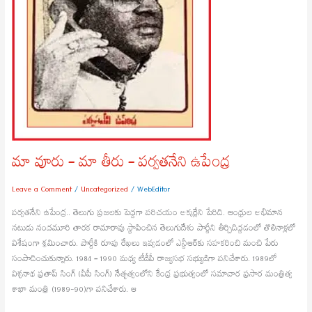
మా వూరు – మా తీరు – పర్వతనేని ఉపేంద్ర
Leave a Comment
/
Uncategorized
/
WebEditor
పర్వతనేని ఉపేంద్ర.. తెలుగు ప్రజలకు పెద్దగా పరిచయం అక్కర్లేని పేరిది. ఆంధ్రుల అభిమాన
నటుడు నందమూరి తారక రామారావు స్థాపించిన తెలుగుదేశం పార్టీని తీర్చిదిద్దడంలో తొలినాళ్లలో
విశేషంగా శ్రమించారు. పార్టీకి రూపు రేఖలు ఇవ్వడంలో ఎన్టీఆర్‌కు సహకరించి మంచి పేరు
సంపాదించుకున్నారు. 1984 – 1990 మధ్య టీడీపీ రాజ్యసభ సభ్యుడిగా పనిచేశారు. 1989లో
విశ్వనాథ ప్రతాప్ సింగ్ (వీపీ సింగ్) నేతృత్వంలోని కేంద్ర ప్రభుత్వంలో సమాచార ప్రసార మంత్రిత్వ
శాఖా మంత్రి (1989-90)గా పనిచేశారు. ఆ