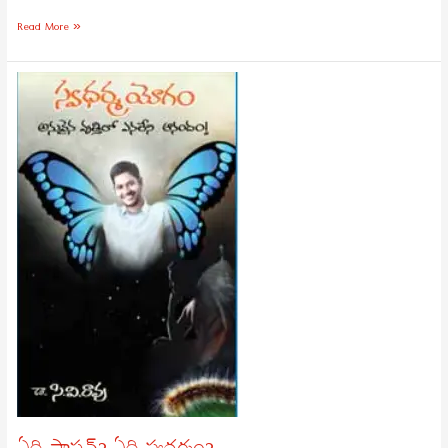
Read More »
ఏది
పాషన్?
ఏది
స్వధర్మం?