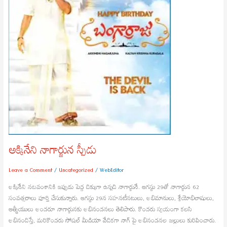
అక్కినేని నాగార్జున స్పీడు
Leave a Comment
/
Uncategorized
/
WebEditor
అక్కినేని న‌ట‌వంశానికి ఇప్పుడు పెద్ద దిక్కుగా ఉన్న‌ది నాగార్జునే. ఆగ‌స్టు 29తో నాగార్జున 62
సంవ‌త్స‌రాలు పూర్తి చేసుకున్నారు. ఆగ‌స్టు 29న స‌హ‌న‌టీన‌టులు, అభిమానులు, శ్రేయోభిలాషులు,
ఆత్మీయులు అంద‌రూ నాగార్జున‌కు అభినంద‌న‌లు తెలిపారు. కొంద‌రు స్వ‌యంగా క‌ల‌సి
అభినందిస్తే, మ‌రికొంద‌రు సోష‌ల్ మీడియా వేదిక‌గా నాగ్ పై అభినంద‌న‌ల జ‌ల్లులు కురిపించారు.