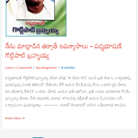
నేను మాట్లాడిన తర్వాతే ఉపన్యాసాలు – పద్మభూషణ్
గొట్టిపాటి బ్రహ్మయ్య
Leave a Comment
/
Uncategorized
/
WebEditor
పద్మభూషణ్ గొట్టిపాటి బ్రహ్మయ్య జీవిత చరిత్ర ‘నా జీవన నౌక’ నుంచి ప్రతి నెలా ఓ అధ్యాయాన్ని
ప్రచురిస్తున్న సంగతి తెలిసిందే. దేశహితం కోరే ఆయన దేశ శ్రేయస్సు కోసం అవిరళ కృషి చేశారు.
తన జీవితాన్ని దేశానికి అంకితం చేశారు. ఆయన ప్రతీ ఆలోచన, ప్రతీ అడుగు భరతమాత కోసమే.
బ్రహ్మయ్య జీవితం నేటి యువతకు చుక్కాని కాగలదన్న ఉద్దేశంతో ఆయన స్వీయకథను ఒక్కో
అధ్యాయంగా ప్రచురిస్తున్నాం. —————- 1921లో బెజవాడలో జరిగిన అఖిలభారత కాంగ్రెసు
Read More »