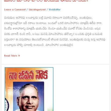
మనం మాంసాహారం ఎందుకు తీసుకోకూడదు!
Leave a Comment
/
Uncategorized
/
WebEditor
మనుషుల ఆహారపు అలవాట్లను బట్టి మూడు రకాలుగా విభజించొచ్చు. జంతువులు,
పశుపక్ష్యాదుల్లోనూ ఇవే రకాలు ఉంటాయి. ఇందులో ఒకటి మాంసాహారం మాత్రమే తినేవి కాగా,
రెండోవి శాకాహారాన్ని మాత్రమే భుజించేవి. రెండూ భుజించేవి మూడో కోవకు చెందినవి. ఇక్కడ
వరకు బాగానే ఉంది కానీ, అసలు మనిషి మాంసాహారం తినొచ్చా? అందుకు ప్రకృతి అనుమతి
ఇస్తుందా? ఈ విషయాలు తెలుసుకోవాలంటే తొలుత మనిషికి, జంతువులకు మధ్య ఉన్న ఆహారపు
అలవాట్లను పోల్చి చూడాల్సి ఉంటుంది. మాంసాహార జంతువులైన
Read More »
నేను
మాట్లాడిన
తర్వాతే
ఉపన్యాసాలు
–
పద్మభూషణ్
గొట్టిపాటి
బ్రహ్మయ్య