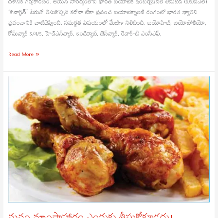
దేశానికి గర్వకారణం. ఆయన సారథ్యంలోని భారత్ బయోటెక్ ఇంటర్నేషనల్ లిమిటెడ్ (బీబీఐఎల్)
‘కొవాగ్జిన్’ పేరుతో తీసుకొచ్చిన కరోనా టీకా ప్రపంచ బయోటెక్నాలజీ రంగంలో భారత ఖ్యాతిని
ప్రపంచానికి చాటిచెప్పింది. సమర్థత విషయంలో మేటిగా నిలిచింది. బయోహిబ్, బయోపోలియో,
కోమ్‌వ్యాక్ 3/4/5, హెచ్ఎన్‌వ్యాక్, ఇండిర్యాబ్, జెన్‌వ్యాక్, రెవాక్-బి ఎంసీఎఫ్,
Read More »
మనం
మాంసాహారం
ఎందుకు
తీసుకోకూడదు!