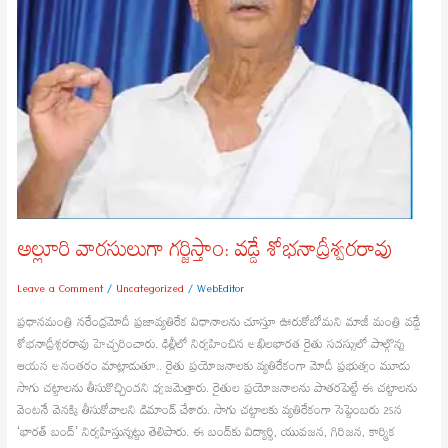
అల్లూరి వారసులుగా గర్జిస్తాం: వడ్డే శోభనాద్రీశ్వరరావు
Leave a Comment
/
Uncategorized
/
WebEditor
ప్రధానమంత్రి నరేంద్రమోదీ ప్రజావ్యతిరేక విధానాలను చూస్తూ ఊరుకోబోమని మాజీ మంత్రి వడ్డే
శోభనాద్రీశ్వరరావు హెచ్చరించారు. ఢిల్లీలో నిర్వహించిన అఖిలభారత రైతు సదస్సులో పాల్గొన్న
ఆయన అనంతరం మాట్లాడుతూ.. రైతు ప్రయోజనాలకు వ్యతిరేకంగా మోదీ ప్రభుత్వం మూడు
సాగు చట్టాలను తీసుకొచ్చిందని ధ్వజమెత్తారు. రైతుల ప్రయోజనాలను పాతరపెట్టే ఈ చట్టాలను
వెంటనే వెనక్కి తీసుకోవాలని డిమాండ్ చేశారు. సాగు చట్టాలకు వ్యతిరేకంగా సెప్టెంబరు 25న
‘భారత్ బంద్’ నిర్వహిస్తున్నట్టు తెలిపారు. ఈ బంద్‌కు విద్యార్థి, యువజన, గిరిజన, కార్మిక