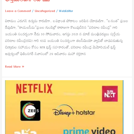
అస్తమించని రవి 🙏
Leave a Comment
/
Uncategorized
/
WebEditor
విరామం ఎరుగని ఉద్యమ కారుడిగా.. అవిశ్రాంత పోరాటం జరిపిన యోధుడిగా.. “అనంత” ప్రజల
దేవుడిగా, “రాయలసీమ”ప్రజల గుండెల్లో రారాజుగా కొలువుదీరిన “పరిటాల రవీంద్ర” గారి
జయంతి సందర్భంగా నేడు 30 సోమవారం, ఆగస్టు 2021 న మాజీ మంత్రివర్యులు స్వర్గీయ
పరిటాల రవీంద్ర(రవి) గారి 63వ జయంతి సందర్భంగా తలసీమియా వ్యాధితో బాధపడుతున్న
చిన్నారుల సహాయం కోసం NTR ట్రస్ట్ సహకారంతో, పరిటాల రవీంద్ర మెమోరియల్ ట్రస్ట్
ఆధ్వర్యంలో ఫిలింనగర్ నివాసంలో 29 ఆదివారం మహా రక్తదాన
Read More »
మ‌న
సినిమాల‌కు
ఇక
ఓటీటీలే
శ‌ర‌ణ్య‌మా!?