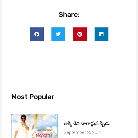
Share:
Most Popular
అక్కినేని నాగార్జున స్పీడు
September 8, 2021