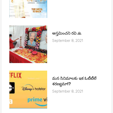
అస్తమించని రవి 🙏
September 8, 2021
మ‌న సినిమాల‌కు ఇక ఓటీటీలే
శ‌ర‌ణ్య‌మా!?
September 8, 2021