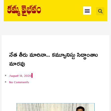
Skip
Se
Menu
to
content
నేత తీరు మారినా.. కమ్యూనిస్టు సిద్ధాంతాు
మారవు
August 14, 2020
No Comments