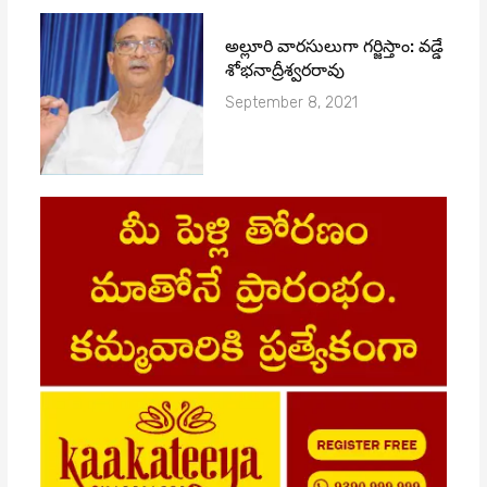
అల్లూరి వారసులుగా గర్జిస్తాం: వడ్డే
శోభనాద్రీశ్వరరావు
September 8, 2021