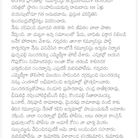
తెంగాణ ప్రాంతాల్లో కమ్యూనిస్టు ఉద్యమకారుడిగా తనకంటూ
చరిత్రలో స్థానం సంపాదించుకున్న రామదాసు 101 ఏళ్లు
వయస్సులోనూ గత అనుభవాను, ప్రస్తుత పరిస్థితిని
కుండబద్దుకొట్టినట్టు వివరించారు.
నేను చదివింది మూడవ తరగతి. కాని జీవితం చాలా పాఠాు
నేర్పింది. నా చుట్టూ ఉన్న సమాజంలో పేదు, బాధితు పక్షాన నిలిబడి
అనేక పోరాటాు చేశాను. గన్నవరం తాూకా కమ్యూనిస్టు పార్టీ
కార్యదర్శిగా నేను పనిచేసిన కాంలోనే కమ్యూనిస్టు ఉద్యమ నిర్మాత
పుచ్చపల్లి సుందరయ్య ఎమ్మెల్యేగా పోటీ చేశారు. ఎన్నికల్లో ఆయన
గొపుకోసం నియోజకవర్గం అంతా రోజు తరబడి కాలినడక
పర్యటించిన సందర్భాన్ని ఎప్పటికీ మరిచిపోలేను. గన్నవరం
ఎమ్మెల్యేగా తొలిసారి విజయం సాధించిన దగ్గర్నుంచి సుందరయ్య
నన్ను ఎంతగానో అభిమానించి ఉద్యమాల్లో ప్రోత్సహించారు.
సుందరయ్యతోపాటు నండూరి ప్రసాదరావు, చండ్ర రాజేశ్వరరావు,
భీమిరెడ్డి నర్సింహారెడ్డి(బీఎన్‌ రెడ్డి), కొండపల్లి సీతారామయ్య,
ఓంకార్‌, నెక్కపూడి రామారావు, మైవరపు రామారావు వంటి కాకు
తీరిన కమ్యూనిస్టు నేతతో కలిసి ఉద్యమాల్లో పాుపంచుకునే అవకాశం
దక్కింది. చాలా సందర్భాల్లో బ్రిటీష్‌ పోలీసు, అటు తర్వాత కాంగ్రెస్‌
ప్రభుత్వంలోని పోలీసు నా ఆచూకీ కోసం నా భార్య వెంకట
సుబ్బమ్మను వేధించినప్పటికీ ఆమె నాకు అందించిన సహకారం
మరిచిపోలేను. నా కుమార్తెకు విశాలాంధ్ర (స్వర్ణకుమారి), కుమారుకు