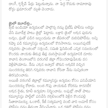
డాంగే, కృశ్చేవ్‌ పేర్లు పెట్టుకున్నాను. నా పెద్ద కొడుకు రామారావు
రోడ్డు ప్రమాదంలో మృతి చెందాడు.
జైులో మూడేళ్లు..
క్విట్‌ ఇండియా ఉద్యమంలో పాల్గొన్న నన్ను బ్రిటీష్‌ పోలీసు అరెస్టు
చేసి మూడేళ్ల పాటు జైల్లో పెట్టారు. బళ్లారి జైులో అక్కడ పురుగు
అన్నం, న్లుతో పడిన ఇబ్బందును నా జీవితంలో మరిచిపోలేను. అన్ని
కష్టాు పడి కమ్యూనిస్టు ఉద్యమంలో కొనసాగాను. అయినప్పటికీ
గన్నవరం ప్రాంతంలో సర్పంచ్‌, సమితి ప్రెసిడెంట్‌ ఎన్నిక సమయంలో
కొందరు నాయకు తీరువ్ల తీవ్ర మనస్తాపంతో ఉద్యమానికి దూరం
కావాని తెంగాణలోని వరంగల్‌ జిల్లా గోవిందరావుపేటకు వస
వెళ్లిపోయాను. నేను ఎక్కడ ఉన్నానో తొకుని అక్కడికి వచ్చిన
సుందరయ్య తిరిగి గన్నవరం రావాని కోరినా నేను సున్నితంగా
తిరస్కరించాను.
అయితే వరంగల్‌ జిల్లాల్లో కమ్యూనిస్టు ఉద్యమం కోసం పనిచేయాని
సుందరయ్య కోరారు. అంత గొప్ప నాయకుడి కోరికను కాదనలేక
అక్కడ రైతు, కూలీ ఉద్యమాు నిర్మించాను. అప్పట్లో నాతో పాటు
కమ్యూనిస్టు పార్టీలో పనిచేసి నక్సలిజంలోకి వెళ్లిన కొండపల్లి
సీతారామయ్య, ఓంకార్‌, కేజీ సత్యమూర్తి వంటి వారి అచూకీ కోసం
పోలీసు నన్ను తీవ్రంగా వేధించేవారు. ఒక దశలో పోలీసు నన్ను