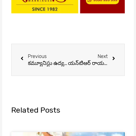
Prev
Next
Previous
Next
కమ్యూనిస్టు ఉద్యమ నేత రామదాసు కన్నుమూత
యన్‌టిఆర్‌ రాయసీమకు చేయూత
Related Posts