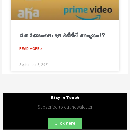
మ‌న సినిమాల‌కు ఇక ఓటీటీలే శ‌ర‌ణ్య‌మా!?
READ MORE »
September 8, 2021
Stay in Touch
Subscribe to out newsletter
Click here