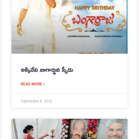
అక్కినేని నాగార్జున స్పీడు
READ MORE »
September 8, 2021