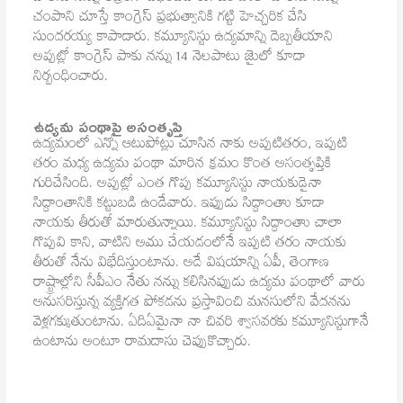
చంపాని చూస్తే కాంగ్రెస్‌ ప్రభుత్వానికి గట్టి హెచ్చరిక చేసి
సుందరయ్య కాపాడారు. కమ్యూనిస్టు ఉద్యమాన్ని దెబ్బతీయాని
అప్పట్లో కాంగ్రెస్‌ పాకు నన్ను 14 నెలపాటు జైులో కూడా
నిర్బంధించారు.
ఉద్యమ పంథాపై అసంతృప్తి
ఉద్యమంలో ఎన్నో ఆటుపోట్లు చూసిన నాకు అప్పటితరం, ఇప్పటి
తరం మధ్య ఉద్యమ పంథా మారిన క్రమం కొంత అసంతృప్తికి
గురిచేసింది. అప్పట్లో ఎంత గొప్ప కమ్యూనిస్టు నాయకుడైనా
సిద్ధాంతానికి కట్టుబడి ఉండేవారు. ఇప్పుడు సిద్ధాంతాు కూడా
నాయకు తీరుతో మారుతున్నాయి. కమ్యూనిస్టు సిద్ధాంతాు చాలా
గొప్పవి కాని, వాటిని అము చేయడంలోనే ఇప్పటి తరం నాయకు
తీరుతో నేను విభేదిస్తుంటాను. అదే విషయాన్ని ఏపీ, తెంగాణ
రాష్ట్రాల్లోని సీపీఎం నేతు నన్ను కలిసినప్పుడు ఉద్యమ పంథాలో వారు
అనుసరిస్తున్న వ్యక్తిగత పోకడను ప్రస్తావించి మనసులోని వేదనను
వెళ్లగక్కుతుంటాను. ఏదిఏమైనా నా చివరి శ్వాసవరకు కమ్యూనిస్టుగానే
ఉంటాను అంటూ రామదాసు చెప్పుకొచ్చారు.