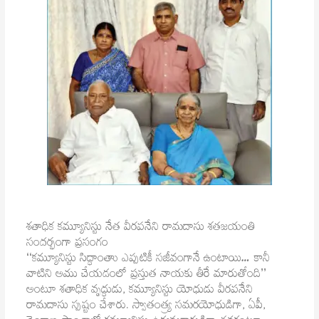
శతాధిక కమ్యూనిస్టు నేత వీరపనేని రామదాసు శతజయంతి
సందర్భంగా ప్రసంగం
‘‘కమ్యూనిస్టు సిద్ధాంతాు ఎప్పటికీ సజీవంగానే ఉంటాయి… కానీ
వాటిని అము చేయడంలో ప్రస్తుత నాయకు తీరే మారుతోంది’’
అంటూ శతాధిక వృద్ధుడు, కమ్యూనిస్టు యోధుడు వీరపనేని
రామదాసు స్పష్టం చేశారు. స్వాతంత్య్ర సమరయోధుడిగా, ఏపీ,