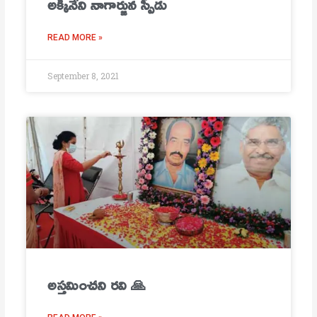
అక్కినేని నాగార్జున స్పీడు
READ MORE »
September 8, 2021
అస్తమించని రవి 🙏