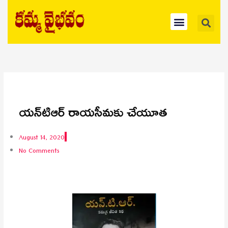
Skip
Se
Menu
to
content
యన్‌టిఆర్‌ రాయసీమకు చేయూత
August 14, 2020
No Comments