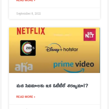
READ MORE »
September 8, 2021
మ‌న సినిమాల‌కు ఇక ఓటీటీలే శ‌ర‌ణ్య‌మా!?
READ MORE »