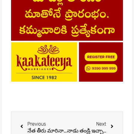
Prev
Next
Previous
Next
నేత తీరు మారినా.. కమ్యూనిస్టు సిద్ధాంతాు మారవు
నాడు తండ్రి ఇచ్చాడు.. నేడు కొడుకు లాక్కున్నాడు అమరరాజా భూము వెనక్కి