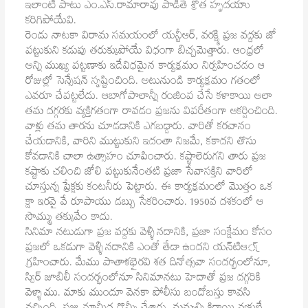
ఇలాంటి పాటు ఎం.ఎస్‌.రామారావు పాడితే శ్రోత హృదయాు
కరిగిపోయేవి.
రెండు నాటకా విరామ సమయంలో యన్టీఆర్‌, వరక్ష్మి ప్రజ వద్దకు జో
పట్టుకుని కడుపు తరుక్కుపోయే విధంగా బిచ్చమెత్తారు. ఆంధ్రలో
అన్ని ముఖ్య పట్టణాకు ఇదేవిధమైన కార్యక్రమం నిర్వహించడం ఆ
రోజుల్లో సెన్సేషన్‌ సృష్టించింది. అటునుండి కార్యక్రమం గతంలో
ఎవరూ చేపట్టలేదు. ఆబాగోపాలాన్నీ రంజింప చేసే కళాకాయి అలా
తమ దగ్గరకు వ్యక్తిగతంగా రావడం ప్రజను విపరీతంగా ఆకర్షించింది.
వాళ్లు తమ తారను చూడడానికి ఎగబడ్డారు. వారితో కరచానం
చేయడానికి, వారిని ముట్టుకుని ఇదంతా నిజమే, కకాదని తొసు
కోవడానికి చాలా ఉత్సాహం చూపించారు. కష్టాలెరుగని తారు ప్రజ
కష్టాకు చలించి జోలి పట్టుకునేంతటి ప్రజా సేవాసక్తిని వారిలో
చూస్తున్న ప్రేక్షకు కంటనీరు పెట్టారు. ఈ కార్యక్రమంలో మొత్తం ఒక
క్షా ఇరవై వే రూపాయు డబ్బు సేకరించారు. 1950వ దశకంలో ఆ
సొమ్ము తక్కువేం కాదు.
సినిమా నటుడుగా ప్రజ వద్దకు వెళ్ళినదానికి, ప్రజా సంక్షేమం కోసం
ప్రజలో ఒకడుగా వెళ్ళినదానికి ఎంతో తేడా ఉందని యన్‌టిఆర్‌్‌
గ్రహించారు. మేము పాతాళభైరవి శత దినోత్సవా సందర్భంలోనూ,
స్విర్‌ జూబిలీ సందర్భంలోనూ సినిమానటు హెదాతో ప్రజ దగ్గరికి
వెళ్ళాము. మాకు ముందూ వెనకా పోలీసు బందోబస్తు కావసి