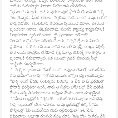
షూటింగ్‌ షెడ్యూల్లో వచ్చిన విరామంలో రాష్ట్రమంతా తిరిగి కరవు
బాధితు సహాయార్ధం విరాళాు సేకరించాని యన్‌టిఆర్‌
నిర్ణయించుకున్నారు. తన పిుపుకు అప్పటి స్టార్‌ హీరోయిన్‌ జి.వరక్ష్మి
నటు గుమ్మడి, పేకేటి శివరాం, దర్శకుడు మధుసూదన రావు, ఆయన
భార్య సరోజిని, కమకుమారి తదితయి స్పందించి విరాళాు సేకరించే
బృందంలో చేరారు. త్రివిక్రమరావు, పుండరీ కాక్షయ్య కార్యక్రమానికి
నిర్వాహకుగా వ్యవహరించారు. రౖుె ప్రయాణం ఆరోజుల్లో
విలాసవంతమైనదిగా పరిగణించేవారు. బిచ్చమెత్తేవారు విలాస
ప్రయాణాు చేయటం సబబు కాదని అంజలీ పిక్చర్స్‌, రాజ్యం పిక్చర్స్‌
వారి రెండు వ్యాన్లను, దోనేపూడి కృష్ణమూర్తి, జి.వరక్ష్మి గారి కార్లను ఆ
బృందానికి సమకూర్చారు. ఒక బస్సులో డ్రైవర్‌ పక్కనున్న సీట్లో
యన్టీఆర్‌ కూర్చునేవారు.
జి. వరక్ష్మి ఆ జ్ఞాపకాను నెమరేసుకుని, అప్పుడు తమతో బయుదేరిన
వి.మధుసూదన రావు, సరోజిని దంపతు ఔన్నత్యాన్ని తచుకున్నారు:
‘‘వాళ్ళ రెండో బిడ్డకు సంవత్సరం వయసు. ఆ బిడ్డ చావు బ్రతుకుతో
పోరాడే పరిస్థితిలో ఉంది. వారు ఆ బిడ్డను హాస్పిటల్లో వేసి బ్రతికితే
మేము వచ్చి తీసుకుంటాము. ఇప్పుడు మేము చాలా ముఖ్యమైన
పనిమీద ఆంధ్రప్రదేశ్‌ పర్యటనకు బయుదేరిపోతున్నాము అని చెప్పి
వచ్చి బృందంలో చేరిపోయారు. ‘చావు బ్రతుకుల్లో ఉన్న బిడ్డను
హాస్పిటల్లో వేసి బయుదేరిన మీరు తల్లిదండ్రులా’ అని నేను
ప్రశ్నించాను. అప్పుడా దంపతు నన్ను చూచి ‘ఇన్ని రోజు రిహార్సు చేసి